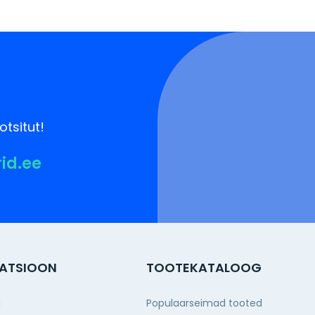
otsitut!
rid.ee
ATSIOON
TOOTEKATALOOG
g
Populaarseimad tooted