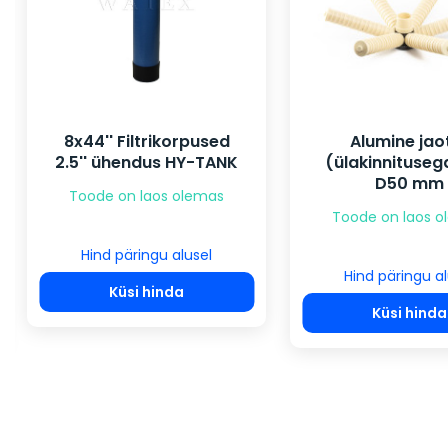
8x44'' Filtrikorpused
Alumine jao
2.5'' ühendus HY-TANK
(ülakinnituseg
D50 mm
Toode on laos olemas
Toode on laos 
Hind päringu alusel
Hind päringu al
Küsi hinda
Küsi hinda