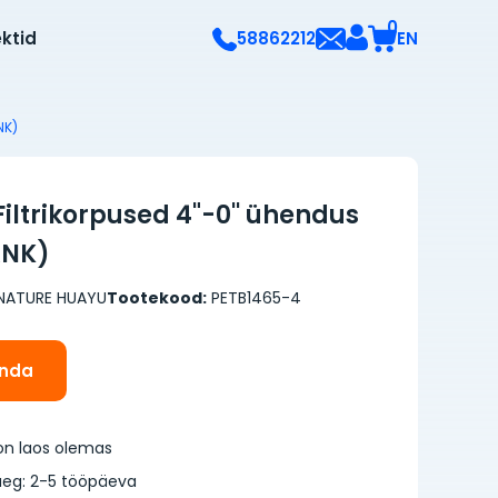
0
ektid
EN
58862212
NK)
Filtrikorpused 4"-0'' ühendus
ANK)
NATURE HUAYU
Tootekood:
PETB1465-4
inda
on laos olemas
eg: 2-5 tööpäeva