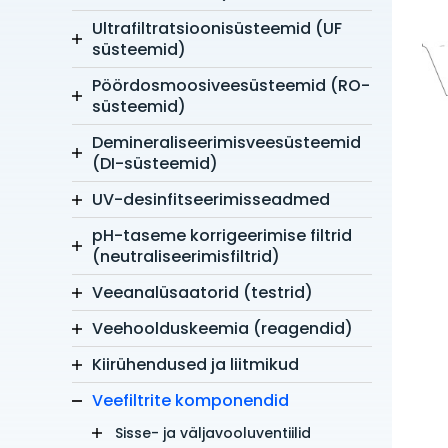
Ultrafiltratsioonisüsteemid (UF
süsteemid)
Pöördosmoosiveesüsteemid (RO-
süsteemid)
Demineraliseerimisveesüsteemid
(DI-süsteemid)
UV-desinfitseerimisseadmed
pH-taseme korrigeerimise filtrid
(neutraliseerimisfiltrid)
Veeanalüsaatorid (testrid)
Veehoolduskeemia (reagendid)
Kiirühendused ja liitmikud
Veefiltrite komponendid
Sisse- ja väljavooluventiilid