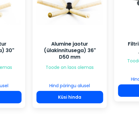
tur
Alumine jaotur
Filt
a) 30"
(ülakinnitusega) 36"
D50 mm
Tood
olemas
Toode on laos olemas
Hin
usel
Hind päringu alusel
Küsi hinda