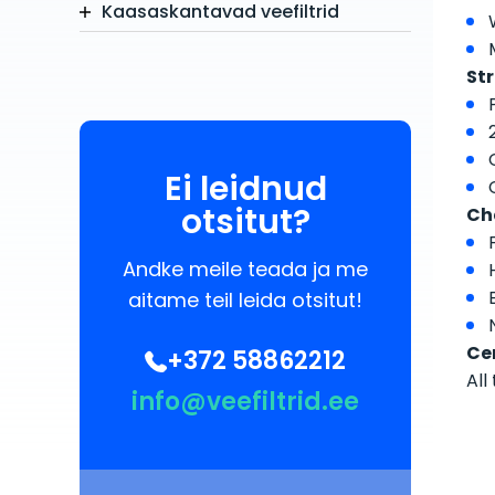
Kaasaskantavad veefiltrid
Str
Ei leidnud
otsitut?
Ch
Andke meile teada ja me
aitame teil leida otsitut!
Cer
+372 58862212
All
info@veefiltrid.ee