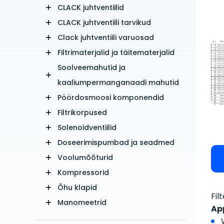
CLACK juhtventiilid
CLACK juhtventiili tarvikud
Clack juhtventiili varuosad
Filtrimaterjalid ja täitematerjalid
Soolveemahutid ja
kaaliumpermanganaadi mahutid
Pöördosmoosi komponendid
Filtrikorpused
Solenoidventiilid
Doseerimispumbad ja seadmed
Voolumõõturid
Kompressorid
Õhu klapid
Fil
Manomeetrid
Ap