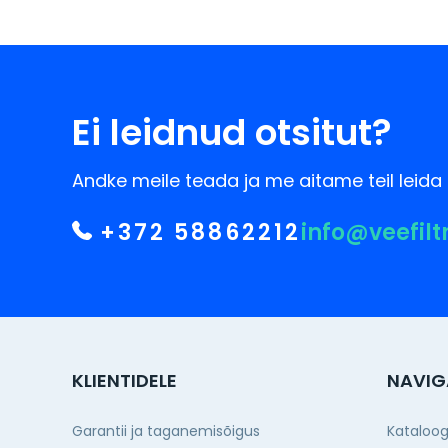
Ei leidnud otsitut?
Andke meile teada ja me aitame teil leida 
+372 58862212
info@veefilt
KLIENTIDELE
NAVIG
Garantii ja taganemisõigus
Kataloo