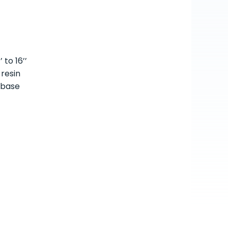
 to 16’’
 resin
 base