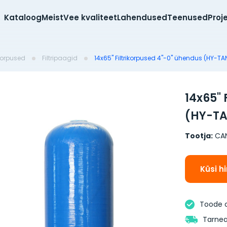
Kataloog
Meist
Vee kvaliteet
Lahendused
Teenused
Proj
ikorpused
Filtripaagid
14x65" Filtrikorpused 4"-0'' ühendus (HY-TA
14x65" 
(HY-T
Tootja:
CA
Küsi h
Toode 
Tarnea