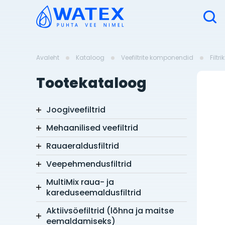
Avaleht
Kataloog
Veefiltrite komponendid
Filtr
Tootekataloog
Joogiveefiltrid
Mehaanilised veefiltrid
Rauaeraldusfiltrid
Veepehmendusfiltrid
MultiMix raua- ja
kareduseemaldusfiltrid
Aktiivsöefiltrid (lõhna ja maitse
eemaldamiseks)