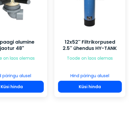
ripaagi alumine
12x52'' Filtrikorpused
jaotur 48"
2.5'' ühendus HY-TANK
e on laos olemas
Toode on laos olemas
d päringu alusel
Hind päringu alusel
Küsi hinda
Küsi hinda