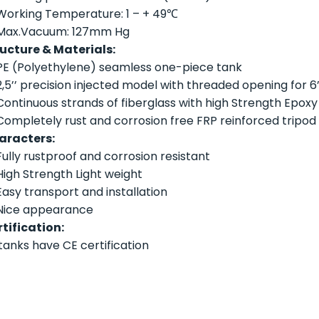
Working Temperature: 1 – + 49℃
Max.Vacuum: 127mm Hg
ucture & Materials:
PE (Polyethylene) seamless one-piece tank
2,5’’ precision injected model with threaded opening for 6’’
Continuous strands of fiberglass with high Strength Epoxy
Completely rust and corrosion free FRP reinforced tripod
aracters:
Fully rustproof and corrosion resistant
High Strength Light weight
Easy transport and installation
Nice appearance
tification:
 tanks have CE certification