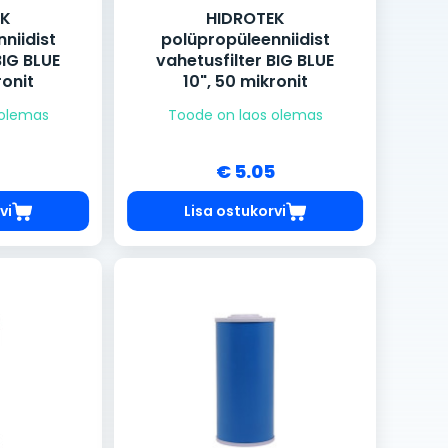
EK
HIDROTEK
niidist
polüpropüleenniidist
BIG BLUE
vahetusfilter BIG BLUE
ronit
10", 50 mikronit
 olemas
Toode on laos olemas
4
€ 5.05
vi
Lisa ostukorvi