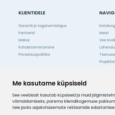
KLIENTIDELE
NAVIG
Garantii ja taganemisõigus
Kataloo
Partnerid
Meist
Makse
Vee kval
Kohaletoimetamine
Lahendu
Privaatsuspoliitika
Teenus
Projektid
Kontakti
Me kasutame küpsiseid
See veebisait kasutab küpsiseid ja muid jälgimiste
võimaldamiseks
,
parema kliendikogemuse pakkumis
teie jaoks asjakohasemate reklaamide edastamise