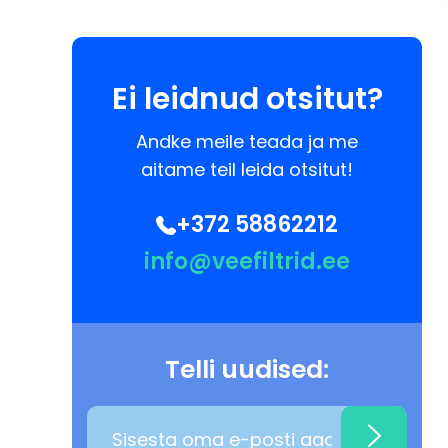
Ei leidnud otsitut?
Andke meile teada ja me
aitame teil leida otsitut!
+372 58862212
info@veefiltrid.ee
Telli uudised: