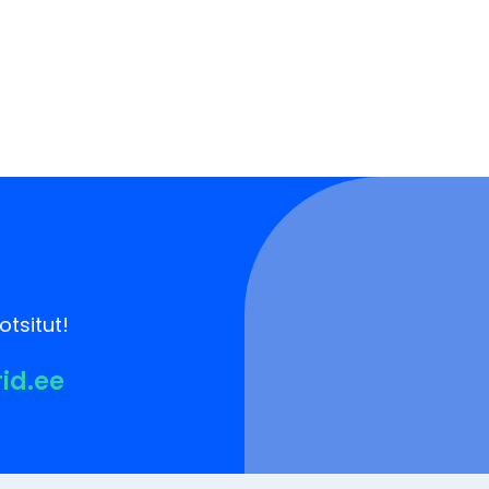
otsitut!
rid.ee