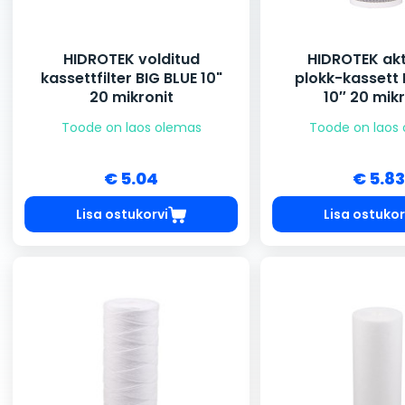
HIDROTEK volditud
HIDROTEK akt
kassettfilter BIG BLUE 10"
plokk-kassett 
20 mikronit
10″ 20 mikr
Toode on laos olemas
Toode on laos
€ 5.04
€ 5.83
Lisa ostukorvi
Lisa ostukor