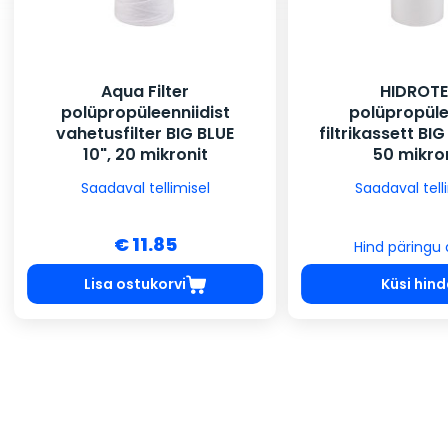
Aqua Filter
HIDROT
polüpropüleenniidist
polüpropüle
vahetusfilter BIG BLUE
filtrikassett BIG
10", 20 mikronit
50 mikro
Saadaval tellimisel
Saadaval tell
€ 11.85
Hind päringu 
Lisa ostukorvi
Küsi hin