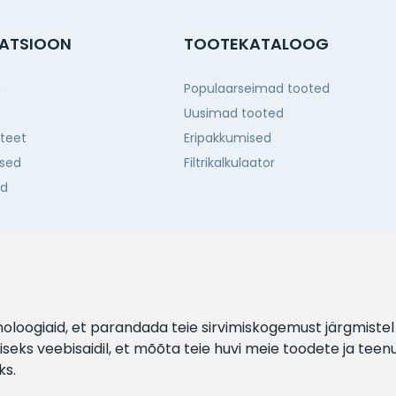
ATSIOON
TOOTEKATALOOG
g
Populaarseimad tooted
Uusimad tooted
iteet
Eripakkumised
sed
Filtrikalkulaator
ed
d
hnoloogiaid, et parandada teie sirvimiskogemust järgmiste
eks veebisaidil
,
et mõõta teie huvi meie toodete ja teen
ks
.