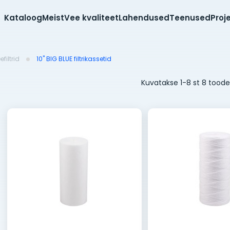
Kataloog
Meist
Vee kvaliteet
Lahendused
Teenused
Proj
filtrid
10'' BIG BLUE filtrikassetid
Kuvatakse 1-8 st 8 toode