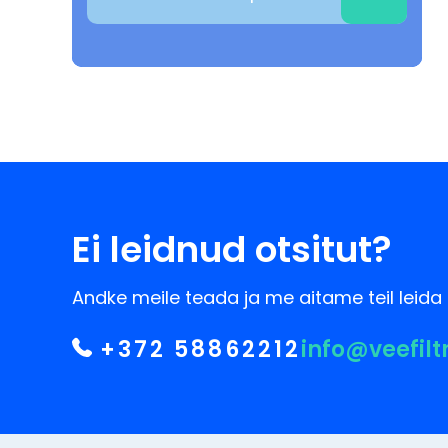
Ei leidnud otsitut?
Andke meile teada ja me aitame teil leida 
+372 58862212
info@veefilt