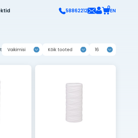
0
ektid
EN
58862212
t
Vaikimisi
Kõik tooted
16