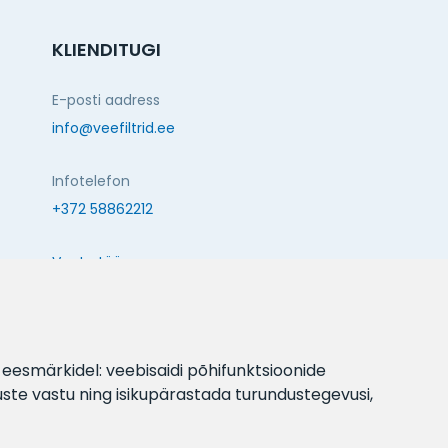
KLIENDITUGI
E-posti aadress
info@veefiltrid.ee
Infotelefon
+372 58862212
Vaata tööaegu
Reti tee 11, Peetri, 75312 Harju maakond, Estonia
JÄLGI MEID:
l eesmärkidel:
veebisaidi põhifunktsioonide
uste vastu ning isikupärastada turundustegevusi
,