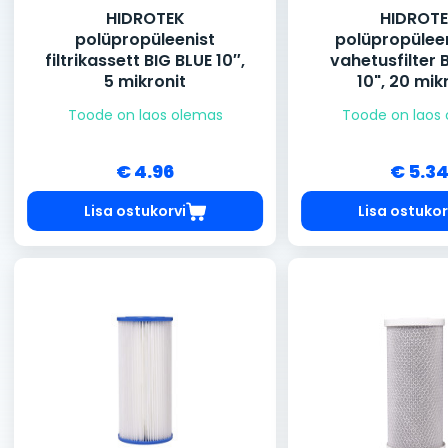
HIDROTEK
HIDROT
polüpropüleenist
polüpropüleen
filtrikassett BIG BLUE 10″,
vahetusfilter 
5 mikronit
10", 20 mik
Toode on laos olemas
Toode on laos
€ 4.96
€ 5.3
Lisa ostukorvi
Lisa ostukor