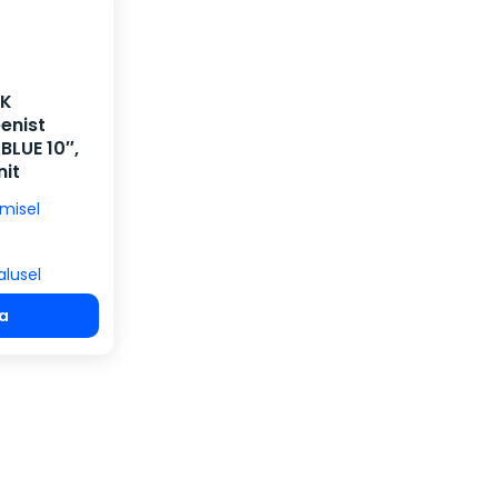
EK
enist
 BLUE 10″,
nit
imisel
alusel
da