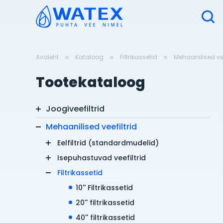
Avaleht
Kataloog
Filtrikassetid
Mehaanilised vee
Tootekataloog
Joogiveefiltrid
Mehaanilised veefiltrid
Eelfiltrid (standardmudelid)
Isepuhastuvad veefiltrid
Filtrikassetid
10'' Filtrikassetid
20'' filtrikassetid
40'' filtrikassetid