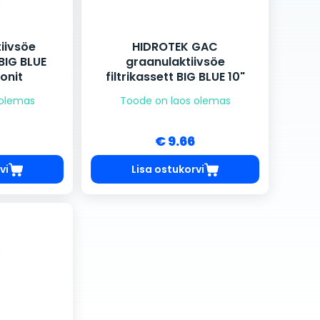
iivsöe
HIDROTEK GAC
BIG BLUE
graanulaktiivsöe
onit
filtrikassett BIG BLUE 10"
 olemas
Toode on laos olemas
€ 9.66
vi
Lisa ostukorvi