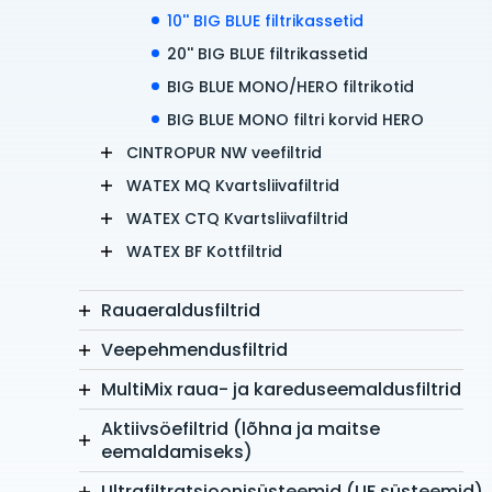
10'' BIG BLUE filtrikassetid
20'' BIG BLUE filtrikassetid
BIG BLUE MONO/HERO filtrikotid
BIG BLUE MONO filtri korvid HERO
CINTROPUR NW veefiltrid
WATEX MQ Kvartsliivafiltrid
WATEX CTQ Kvartsliivafiltrid
WATEX BF Kottfiltrid
Rauaeraldusfiltrid
Veepehmendusfiltrid
MultiMix raua- ja kareduseemaldusfiltrid
Aktiivsöefiltrid (lõhna ja maitse
eemaldamiseks)
Ultrafiltratsioonisüsteemid (UF süsteemid)