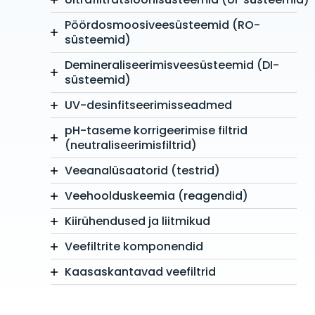
Pöördosmoosiveesüsteemid (RO-
süsteemid)
Demineraliseerimisveesüsteemid (DI-
süsteemid)
UV-desinfitseerimisseadmed
pH-taseme korrigeerimise filtrid
(neutraliseerimisfiltrid)
Veeanalüsaatorid (testrid)
Veehoolduskeemia (reagendid)
Kiirühendused ja liitmikud
Veefiltrite komponendid
Kaasaskantavad veefiltrid