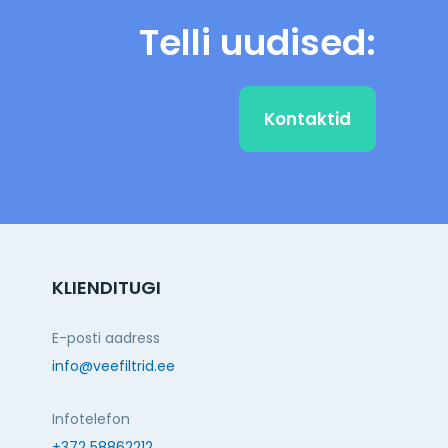
Telli uudised:
Kontaktid
KLIENDITUGI
E-posti aadress
info@veefiltrid.ee
Infotelefon
+372 58862212