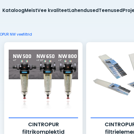
Kataloog
Meist
Vee kvaliteet
Lahendused
Teenused
Proj
OPUR NW veefiltrid
CINTROPUR
CINTROPU
filtrikomplektid
filtrielem