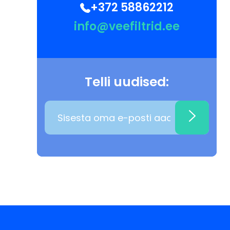
+372 58862212
info@veefiltrid.ee
Telli uudised: