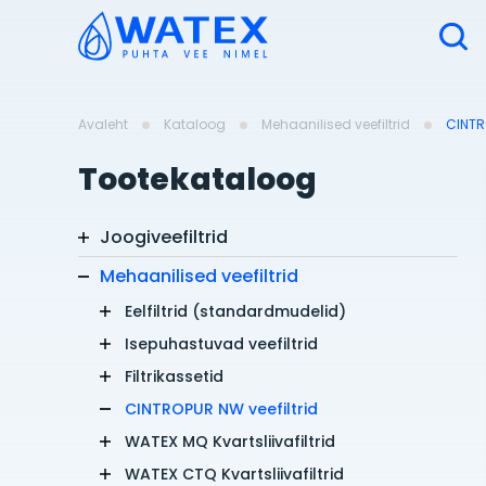
Avaleht
Kataloog
Mehaanilised veefiltrid
CINTR
Tootekataloog
Joogiveefiltrid
Mehaanilised veefiltrid
Eelfiltrid (standardmudelid)
Isepuhastuvad veefiltrid
Filtrikassetid
CINTROPUR NW veefiltrid
WATEX MQ Kvartsliivafiltrid
WATEX CTQ Kvartsliivafiltrid