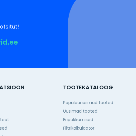
otsitut!
rid.ee
ATSIOON
TOOTEKATALOOG
g
Populaarseimad tooted
Uusimad tooted
iteet
Eripakkumised
sed
Filtrikalkulaator