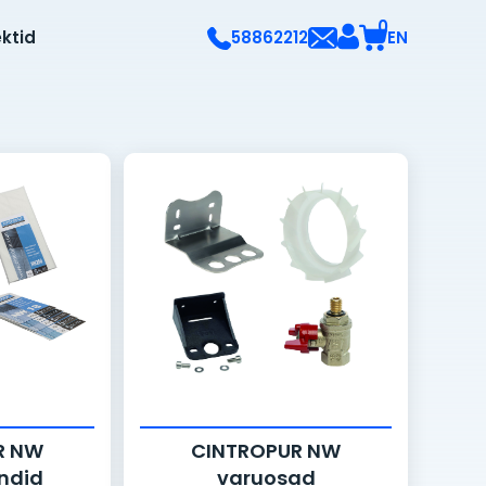
0
ektid
EN
58862212
R NW
CINTROPUR NW
endid
varuosad