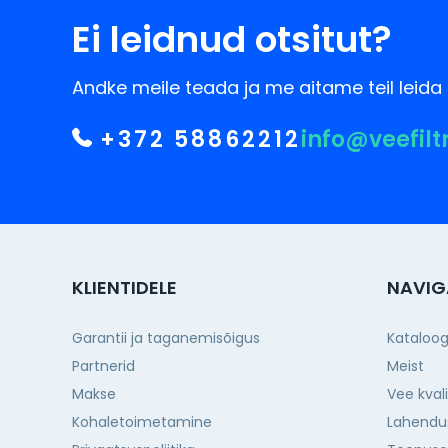
Ei leidnud otsitut?
Andke meile teada ja me aitame teil leida 
+372 58862212
info@veefilt
KLIENTIDELE
NAVIG
Garantii ja taganemisõigus
Kataloo
Partnerid
Meist
Makse
Vee kval
Kohaletoimetamine
Lahendu