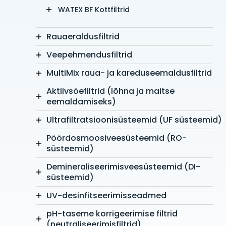
WATEX BF Kottfiltrid
Rauaeraldusfiltrid
Veepehmendusfiltrid
MultiMix raua- ja kareduseemaldusfiltrid
Aktiivsöefiltrid (lõhna ja maitse
eemaldamiseks)
Ultrafiltratsioonisüsteemid (UF süsteemid)
Pöördosmoosiveesüsteemid (RO-
süsteemid)
Demineraliseerimisveesüsteemid (DI-
süsteemid)
UV-desinfitseerimisseadmed
pH-taseme korrigeerimise filtrid
(neutraliseerimisfiltrid)