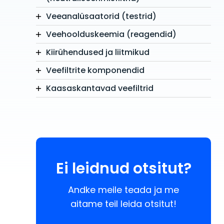
Veeanalüsaatorid (testrid)
Veehoolduskeemia (reagendid)
Kiirühendused ja liitmikud
Veefiltrite komponendid
Kaasaskantavad veefiltrid
Ei leidnud otsitut?
Andke meile teada ja me
aitame teil leida otsitut!