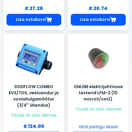
€ 27.28
€ 20.74
Lisa ostukorvi
Lisa ostukorvi
DIGIFLOW COMBO
ONLINE elektrijuhtivuse
EVS/TDS, veeloendur ja
testerid LFM-2 (10
vooluhulgamõõtur
microS/cm2)
(3/4'' ühendus)
Toode on laos olemas
Toode on laos olemas
€ 124.00
Hind päringu alusel