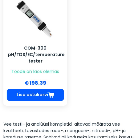
COM-300
pH/TDS/EC/temperature
tester
Toode on laos olemas
€ 198.39
Lisa ostukorvi
Vee testi- ja analüüsi kompletid aitavad määrata vee
kvaliteeti, tuvastades raua-, mangaani-, nitraadi-, pH- ja
kareduse taseme. Sobivad nii koduseks kasutamiseks kaevu-