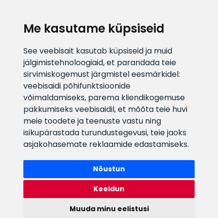
Me kasutame küpsiseid
KLIENDITUGI
See veebisait kasutab küpsiseid ja muid
jälgimistehnoloogiaid, et parandada teie
E-posti aadress
Infotelefon
sirvimiskogemust järgmistel eesmärkidel:
info@veefiltrid.ee
+372 58862212
veebisaidi põhifunktsioonide
võimaldamiseks
,
parema kliendikogemuse
Vaata tööaegu
pakkumiseks veebisaidil
,
et mõõta teie huvi
Reti tee 11, Peetri, 75312 Harju
meie toodete ja teenuste vastu ning
maakond, Estonia
isikupärastada turundustegevusi
,
teie jaoks
asjakohasemate reklaamide edastamiseks
.
Nõustun
Keeldun
Muuda minu eelistusi