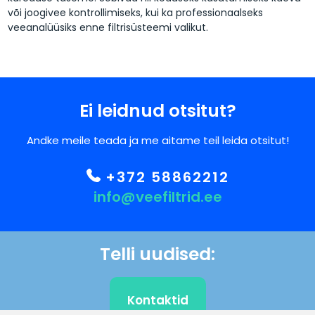
või joogivee kontrollimiseks, kui ka professionaalseks
veeanalüüsiks enne filtrisüsteemi valikut.
Ei leidnud otsitut?
Andke meile teada ja me aitame teil leida otsitut!
+372 58862212
info@veefiltrid.ee
Telli uudised:
Kontaktid