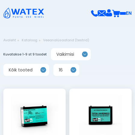
EN
Avaleht
Kataloog
Veeanalüsaatorid (testrid)
Vaikimisi
Kuvatakse 1-9 st 9 toodet
Kõik tooted
16