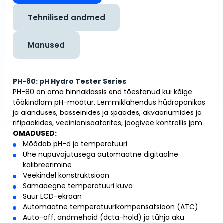
Tehnilised andmed
Manused
PH-80: pH Hydro Tester Series
PH-80 on oma hinnaklassis end tõestanud kui kõige
töökindlam pH-mõõtur. Lemmiklahendus hüdroponikas
ja aianduses, basseinides ja spaades, akvaariumides ja
rifipaakides, veeinionisaatorites, joogivee kontrollis jpm.
OMADUSED:
Mõõdab pH-d ja temperatuuri
Ühe nupuvajutusega automaatne digitaalne
kalibreerimine
Veekindel konstruktsioon
Samaaegne temperatuuri kuva
Suur LCD-ekraan
Automaatne temperatuurikompensatsioon (ATC)
Auto-off, andmehoid (data-hold) ja tühja aku