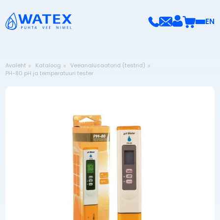
EN
Avaleht
Kataloog
Veeanalüsaatorid (testrid)
PH-80 pH ja temperatuuri tester