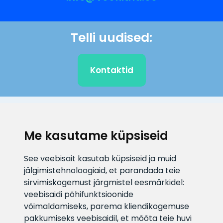
Telli uudised:
Kontaktid
KLIENDITUGI
Me kasutame küpsiseid
E-posti aadress
Infotelefon
See veebisait kasutab küpsiseid ja muid
info@veefiltrid.ee
+372 58862212
jälgimistehnoloogiaid, et parandada teie
sirvimiskogemust järgmistel eesmärkidel:
Vaata tööaegu
veebisaidi põhifunktsioonide
Reti tee 11, Peetri, 75312 Harju
võimaldamiseks
,
parema kliendikogemuse
maakond, Estonia
pakkumiseks veebisaidil
,
et mõõta teie huvi