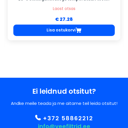
Laost otsas
€ 27.28
Lisa ostukorvi
Ei leidnud otsitut?
Andke meile teada ja me aitame teil leida otsitut!
+372 58862212
info@veefiltrid.ee