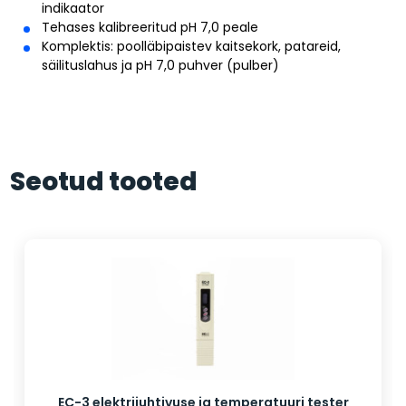
indikaator
Tehases kalibreeritud pH 7,0 peale
Komplektis: poolläbipaistev kaitsekork, patareid,
säilituslahus ja pH 7,0 puhver (pulber)
Seotud tooted
EC-3 elektrijuhtivuse ja temperatuuri tester