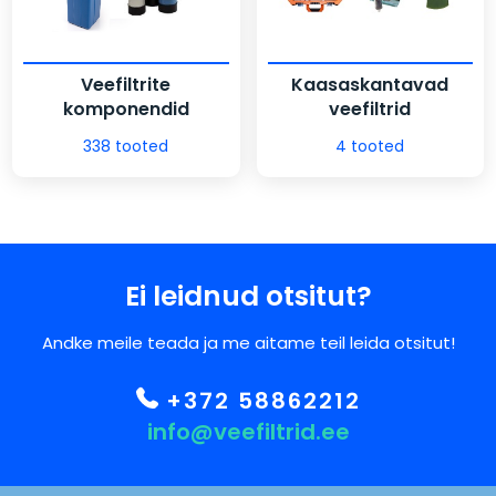
Veefiltrite
Kaasaskantavad
komponendid
veefiltrid
338 tooted
4 tooted
Ei leidnud otsitut?
Andke meile teada ja me aitame teil leida otsitut!
+372 58862212
info@veefiltrid.ee