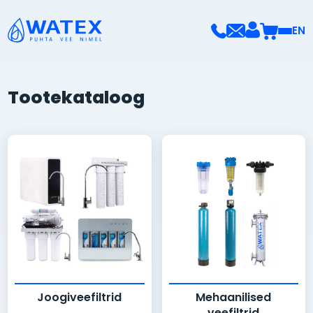
EN
Tootekataloog
Joogiveefiltrid
Mehaanilised
veefiltrid