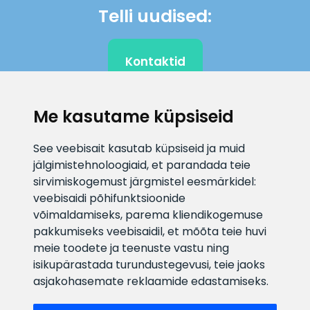
Telli uudised:
Kontaktid
Me kasutame küpsiseid
KLIENDITUGI
See veebisait kasutab küpsiseid ja muid
jälgimistehnoloogiaid, et parandada teie
E-posti aadress
Infotelefon
sirvimiskogemust järgmistel eesmärkidel:
info@veefiltrid.ee
+372 58862212
veebisaidi põhifunktsioonide
võimaldamiseks
,
parema kliendikogemuse
Vaata tööaegu
pakkumiseks veebisaidil
,
et mõõta teie huvi
Reti tee 11, Peetri, 75312 Harju
meie toodete ja teenuste vastu ning
maakond, Estonia
isikupärastada turundustegevusi
,
teie jaoks
asjakohasemate reklaamide edastamiseks
.