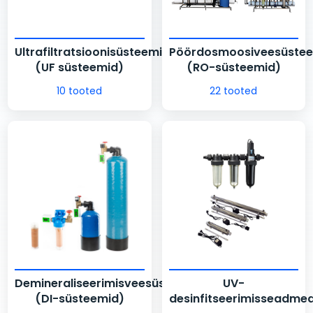
Ultrafiltratsioonisüsteemid
Pöördosmoosiveesüste
(UF süsteemid)
(RO-süsteemid)
10 tooted
22 tooted
Demineraliseerimisveesüsteemid
UV-
(DI-süsteemid)
desinfitseerimisseadme