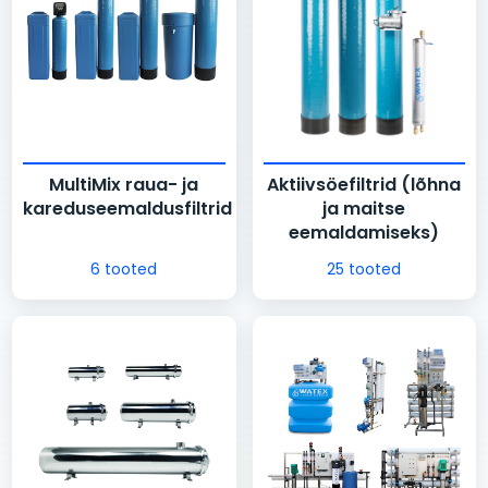
MultiMix raua- ja
Aktiivsöefiltrid (lõhna
kareduseemaldusfiltrid
ja maitse
eemaldamiseks)
6 tooted
25 tooted