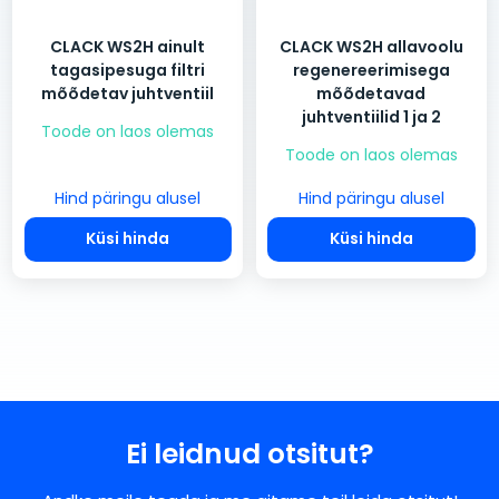
CLACK WS2H ainult
CLACK WS2H allavoolu
tagasipesuga filtri
regenereerimisega
mõõdetav juhtventiil
mõõdetavad
juhtventiilid 1 ja 2
Toode on laos olemas
Toode on laos olemas
Hind päringu alusel
Hind päringu alusel
Küsi hinda
Küsi hinda
Ei leidnud otsitut?