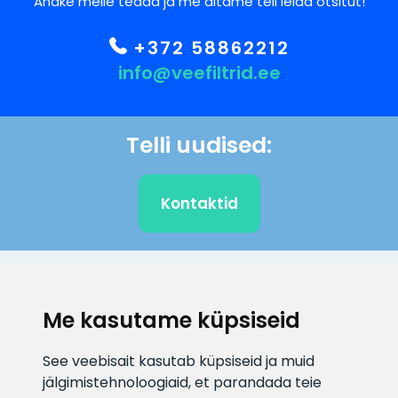
Andke meile teada ja me aitame teil leida otsitut!
+372 58862212
info@veefiltrid.ee
Telli uudised:
Kontaktid
KLIENDITUGI
Me kasutame küpsiseid
E-posti aadress
Infotelefon
See veebisait kasutab küpsiseid ja muid
info@veefiltrid.ee
+372 58862212
jälgimistehnoloogiaid, et parandada teie