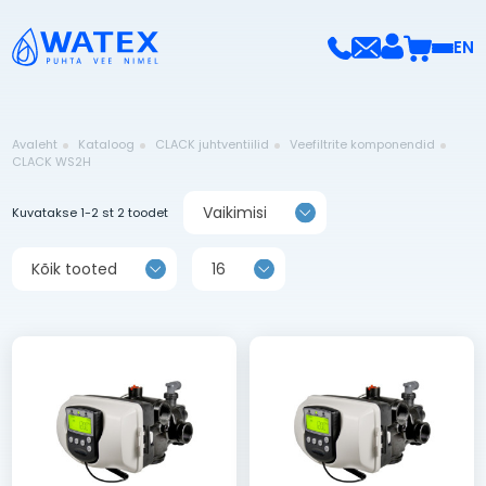
EN
Avaleht
Kataloog
CLACK juhtventiilid
Veefiltrite komponendid
CLACK WS2H
Vaikimisi
Kuvatakse 1-2 st 2 toodet
Kõik tooted
16