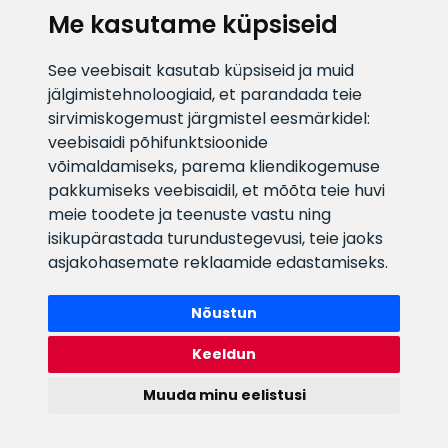
Me kasutame küpsiseid
See veebisait kasutab küpsiseid ja muid
jälgimistehnoloogiaid, et parandada teie
KLIENDITUGI
sirvimiskogemust järgmistel eesmärkidel:
veebisaidi põhifunktsioonide
E-posti aadress
Infotelefon
võimaldamiseks
,
parema kliendikogemuse
info@veefiltrid.ee
+372 58862212
pakkumiseks veebisaidil
,
et mõõta teie huvi
meie toodete ja teenuste vastu ning
Vaata tööaegu
isikupärastada turundustegevusi
,
teie jaoks
Reti tee 11, Peetri, 75312 Harju
asjakohasemate reklaamide edastamiseks
.
maakond, Estonia
Nõustun
Keeldun
Muuda minu eelistusi