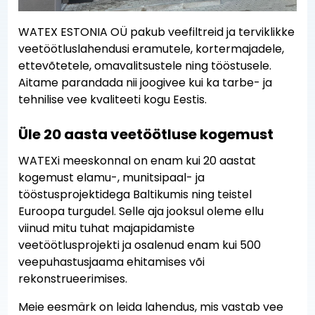
WATEX ESTONIA OÜ pakub veefiltreid ja terviklikke
veetöötluslahendusi eramutele, kortermajadele,
ettevõtetele, omavalitsustele ning tööstusele.
Aitame parandada nii joogivee kui ka tarbe- ja
tehnilise vee kvaliteeti kogu Eestis.
Üle 20 aasta veetöötluse kogemust
WATEXi meeskonnal on enam kui 20 aastat
kogemust elamu-, munitsipaal- ja
tööstusprojektidega Baltikumis ning teistel
Euroopa turgudel. Selle aja jooksul oleme ellu
viinud mitu tuhat majapidamiste
veetöötlusprojekti ja osalenud enam kui 500
veepuhastusjaama ehitamises või
rekonstrueerimises.
Meie eesmärk on leida lahendus, mis vastab vee