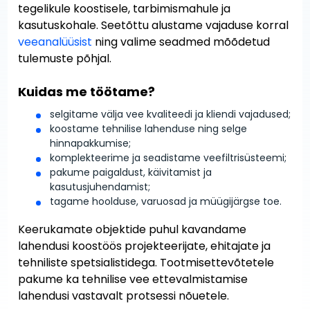
tegelikule koostisele, tarbimismahule ja
kasutuskohale. Seetõttu alustame vajaduse korral
veeanalüüsist
ning valime seadmed mõõdetud
tulemuste põhjal.
Kuidas me töötame?
selgitame välja vee kvaliteedi ja kliendi vajadused;
koostame tehnilise lahenduse ning selge
hinnapakkumise;
komplekteerime ja seadistame veefiltrisüsteemi;
pakume paigaldust, käivitamist ja
kasutusjuhendamist;
tagame hoolduse, varuosad ja müügijärgse toe.
Keerukamate objektide puhul kavandame
lahendusi koostöös projekteerijate, ehitajate ja
tehniliste spetsialistidega. Tootmisettevõtetele
pakume ka tehnilise vee ettevalmistamise
lahendusi vastavalt protsessi nõuetele.