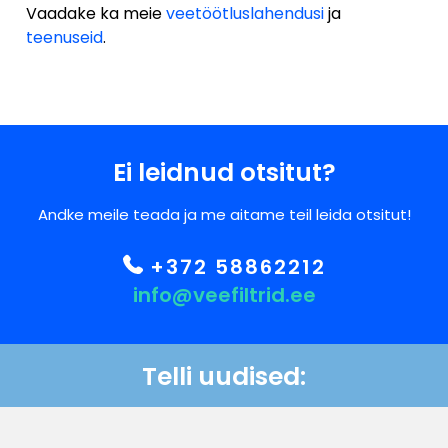
Vaadake ka meie
veetöötluslahendusi
ja
teenuseid
.
Ei leidnud otsitut?
Andke meile teada ja me aitame teil leida otsitut!
+372 58862212
info@veefiltrid.ee
Telli uudised:
Kontaktid