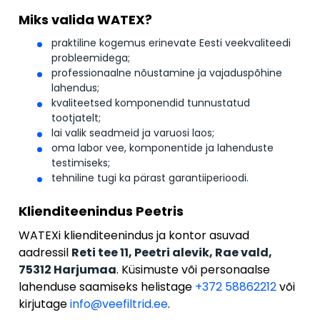
Miks valida WATEX?
praktiline kogemus erinevate Eesti veekvaliteedi
probleemidega;
professionaalne nõustamine ja vajaduspõhine
lahendus;
kvaliteetsed komponendid tunnustatud
tootjatelt;
lai valik seadmeid ja varuosi laos;
oma labor vee, komponentide ja lahenduste
testimiseks;
tehniline tugi ka pärast garantiiperioodi.
Klienditeenindus Peetris
WATEXi klienditeenindus ja kontor asuvad
aadressil
Reti tee 11, Peetri alevik, Rae vald,
75312 Harjumaa
. Küsimuste või personaalse
lahenduse saamiseks helistage
+372 58862212
või
kirjutage
info@veefiltrid.ee
.