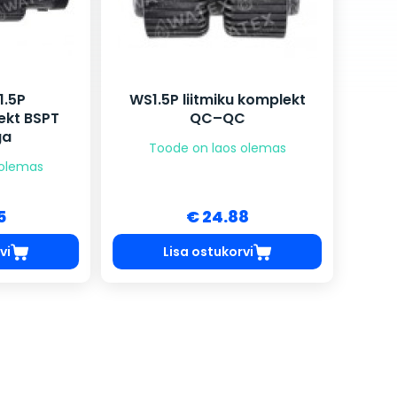
.5P
WS1.5P liitmiku komplekt
kt BSPT
QC–QC
ga
Toode on laos olemas
 olemas
5
€ 24.88
vi
Lisa ostukorvi