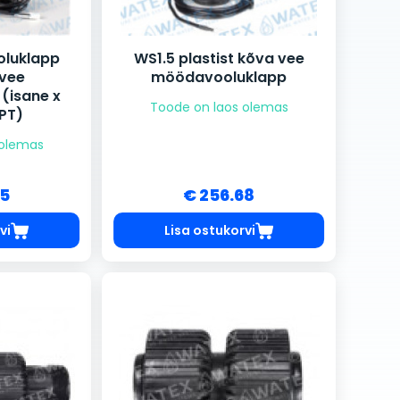
luklapp
WS1.5 plastist kõva vee
 vee
möödavooluklapp
(isane x
Toode on laos olemas
PT)
 olemas
95
€ 256.68
vi
Lisa ostukorvi