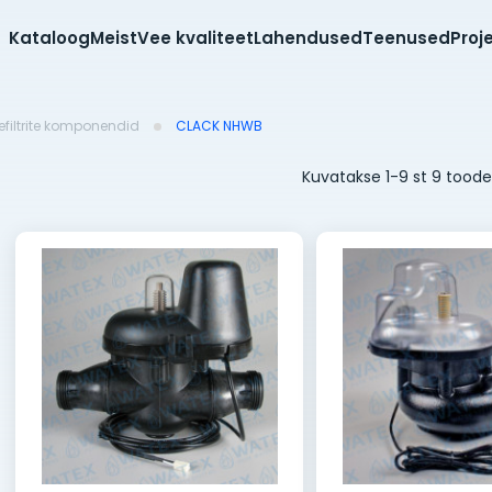
Kataloog
Meist
Vee kvaliteet
Lahendused
Teenused
Proj
efiltrite komponendid
CLACK NHWB
Kuvatakse 1-9 st 9 toode