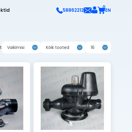
0
ektid
EN
58862212
t
Vaikimisi
Kõik tooted
16