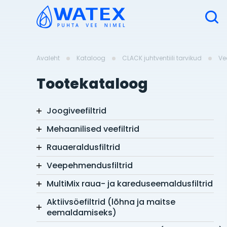
Avaleht
Kataloog
CLACK juhtventiili tarvikud
Ve
Tootekataloog
Joogiveefiltrid
Mehaanilised veefiltrid
Rauaeraldusfiltrid
Veepehmendusfiltrid
MultiMix raua- ja kareduseemaldusfiltrid
Aktiivsöefiltrid (lõhna ja maitse
eemaldamiseks)