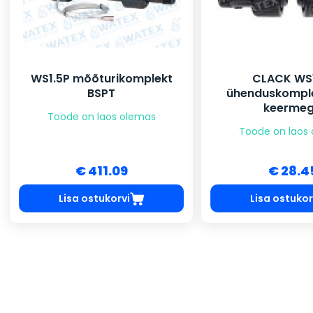
WS1.5P mõõturikomplekt
CLACK WS1
BSPT
ühenduskomple
keerme
Toode on laos olemas
Toode on laos
€ 411.09
€ 28.4
Lisa ostukorvi
Lisa ostukor