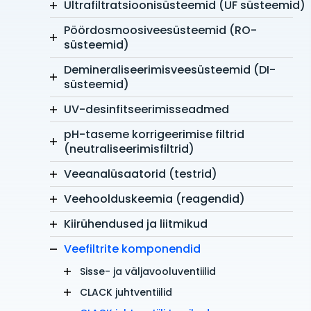
Ultrafiltratsioonisüsteemid (UF süsteemid)
Pöördosmoosiveesüsteemid (RO-
süsteemid)
Demineraliseerimisveesüsteemid (DI-
süsteemid)
UV-desinfitseerimisseadmed
pH-taseme korrigeerimise filtrid
(neutraliseerimisfiltrid)
Veeanalüsaatorid (testrid)
Veehoolduskeemia (reagendid)
Kiirühendused ja liitmikud
Veefiltrite komponendid
Sisse- ja väljavooluventiilid
CLACK juhtventiilid