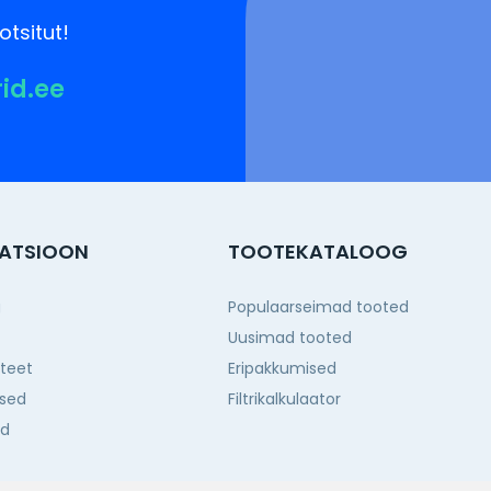
otsitut!
rid.ee
ATSIOON
TOOTEKATALOOG
g
Populaarseimad tooted
Uusimad tooted
iteet
Eripakkumised
sed
Filtrikalkulaator
ed