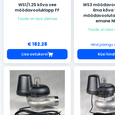
WS1/1.25 kõva vee
WS3 möödavoo
möödavooluklapp FF
ilma kõva
möödavooluta,
Toode on laos olemas
emane N
Toode on laos
€ 182.28
Hind päringu 
Lisa ostukorvi
Küsi hin