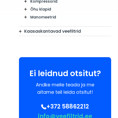
Kompressorid
Õhu klapid
Manomeetrid
Kaasaskantavad veefiltrid
Ei leidnud otsitut?
Andke meile teada ja me
aitame teil leida otsitut!
+372 58862212
info@veefiltrid.ee