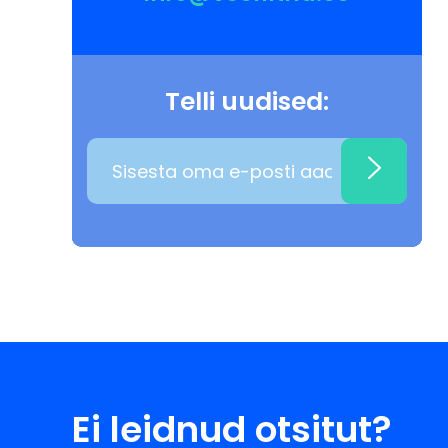
Telli uudised:
Ei leidnud otsitut?