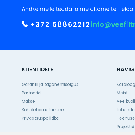
Andke meile teada ja me aitame teil leida 
+372 58862212
info@veefilt
KLIENTIDELE
NAVIG
Garantii ja taganemisõigus
Kataloo
Partnerid
Meist
Makse
Vee kval
Kohaletoimetamine
Lahendu
Privaatsuspoliitika
Teenus
Projektid