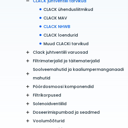
CLACK juhtventiili tarvikud
CLACK ühendusliitmikud
CLACK MAV
CLACK NHWB
CLACK loendurid
Muud CLACKi tarvikud
Clack juhtventiili varuosad
Filtrimaterjalid ja täitematerjalid
Soolveemahutid ja kaaliumpermanganaadi
mahutid
Pöördosmoosi komponendid
Filtrikorpused
Solenoidventiilid
Doseerimispumbad ja seadmed
Voolumõõturid