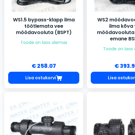
WS1.5 bypass-klapp ilma
WS2 möödavoo
töötlemata vee
ilma kõva
möödavooluta (BSPT)
möödavooluta 
emane BS
Toode on laos olemas
Toode on laos
€ 258.07
€ 393.
Lisa ostukorvi
Lisa ostukor