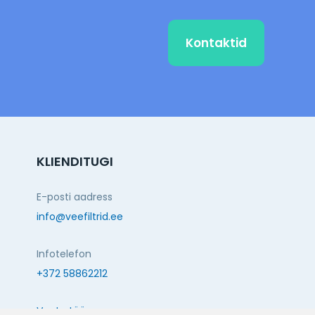
Kontaktid
KLIENDITUGI
E-posti aadress
info@veefiltrid.ee
Infotelefon
+372 58862212
Vaata tööaegu