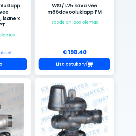
luklapp
WS1/1.25 kõva vee
 vee
möödavooluklapp FM
 isane x
Toode on laos olemas
PT
 olemas
€ 198.40
alusel
da
Lisa ostukorvi