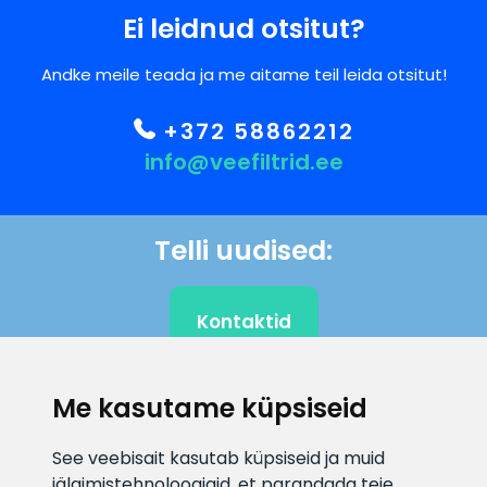
Ei leidnud otsitut?
Andke meile teada ja me aitame teil leida otsitut!
+372 58862212
info@veefiltrid.ee
Telli uudised:
Kontaktid
Me kasutame küpsiseid
KLIENDITUGI
See veebisait kasutab küpsiseid ja muid
jälgimistehnoloogiaid, et parandada teie
E-posti aadress
Infotelefon