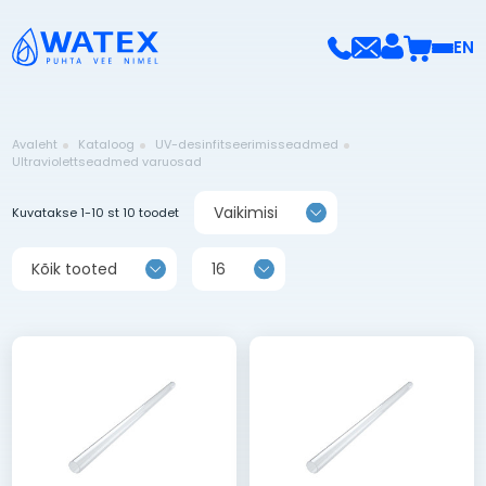
EN
Avaleht
Kataloog
UV-desinfitseerimisseadmed
Ultraviolettseadmed varuosad
Vaikimisi
Kuvatakse 1-10 st 10 toodet
Kõik tooted
16