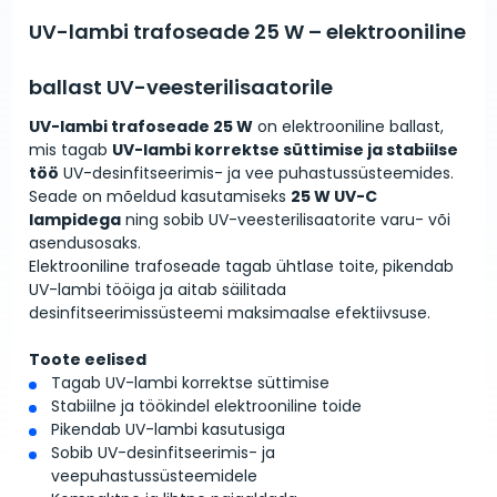
UV-lambi trafoseade 25 W – elektrooniline
ballast UV-veesterilisaatorile
UV-lambi trafoseade 25 W
on elektrooniline ballast,
mis tagab
UV-lambi korrektse süttimise ja stabiilse
töö
UV-desinfitseerimis- ja vee puhastussüsteemides.
Seade on mõeldud kasutamiseks
25 W UV-C
lampidega
ning sobib UV-veesterilisaatorite varu- või
asendusosaks.
Elektrooniline trafoseade tagab ühtlase toite, pikendab
UV-lambi tööiga ja aitab säilitada
desinfitseerimissüsteemi maksimaalse efektiivsuse.
Toote eelised
Tagab UV-lambi korrektse süttimise
Stabiilne ja töökindel elektrooniline toide
Pikendab UV-lambi kasutusiga
Sobib UV-desinfitseerimis- ja
veepuhastussüsteemidele