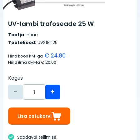
UV-lambi trafoseade 25 W
Tootja:
none
Tootekood:
UVS18T25
€ 24.80
Hind koos KM-ga
Hind ilma KM-ta
€ 20.00
Kogus
-
+
Lisa ostukorvi
Saadaval tellimisel