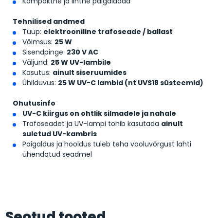
Kompaktne ja lihtne paigaldada
Tehnilised andmed
Tüüp:
elektrooniline trafoseade / ballast
Võimsus:
25 W
Sisendpinge:
230 V AC
Väljund:
25 W UV-lambile
Kasutus:
ainult siseruumides
Ühilduvus:
25 W UV-C lambid (nt UVS18 süsteemid)
Ohutusinfo
UV-C kiirgus on ohtlik silmadele ja nahale
Trafoseadet ja UV-lampi tohib kasutada
ainult
suletud UV-kambris
Paigaldus ja hooldus tuleb teha vooluvõrgust lahti
ühendatud seadmel
Seotud tooted