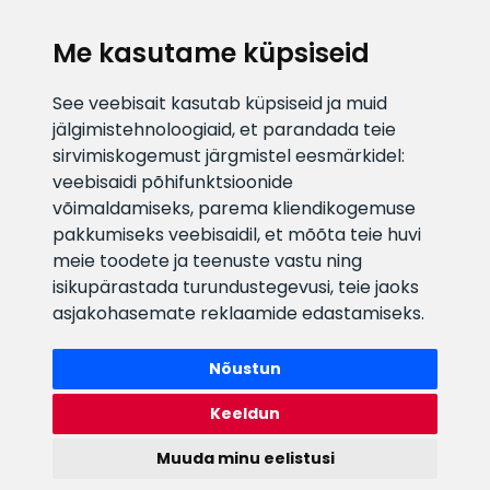
KLIENDITUGI
Me kasutame küpsiseid
E-posti aadress
Infotelefon
See veebisait kasutab küpsiseid ja muid
info@veefiltrid.ee
+372 58862212
jälgimistehnoloogiaid, et parandada teie
sirvimiskogemust järgmistel eesmärkidel:
Vaata tööaegu
veebisaidi põhifunktsioonide
Reti tee 11, Peetri, 75312 Harju
võimaldamiseks
,
parema kliendikogemuse
maakond, Estonia
pakkumiseks veebisaidil
,
et mõõta teie huvi
meie toodete ja teenuste vastu ning
isikupärastada turundustegevusi
,
teie jaoks
asjakohasemate reklaamide edastamiseks
.
Nõustun
Keeldun
Muuda minu eelistusi
Watex Shop © 2026. Kõik õigused kaitstud
webbuilding.lv
mājas lapu izstrāde