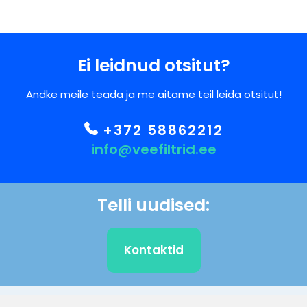
Ei leidnud otsitut?
Andke meile teada ja me aitame teil leida otsitut!
+372 58862212
info@veefiltrid.ee
Telli uudised:
Kontaktid