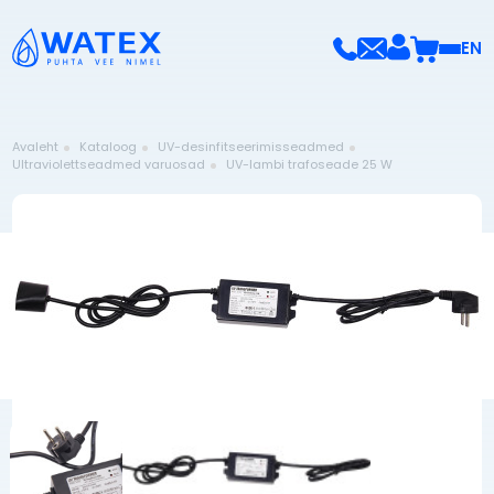
EN
Avaleht
Kataloog
UV-desinfitseerimisseadmed
Ultraviolettseadmed varuosad
UV-lambi trafoseade 25 W