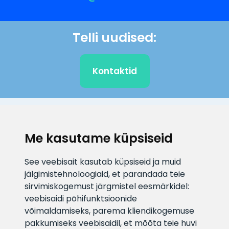
Telli uudised:
Kontaktid
KLIENDITUGI
Me kasutame küpsiseid
E-posti aadress
Infotelefon
See veebisait kasutab küpsiseid ja muid
info@veefiltrid.ee
+372 58862212
jälgimistehnoloogiaid, et parandada teie
sirvimiskogemust järgmistel eesmärkidel:
Vaata tööaegu
veebisaidi põhifunktsioonide
Reti tee 11, Peetri, 75312 Harju
võimaldamiseks
,
parema kliendikogemuse
maakond, Estonia
pakkumiseks veebisaidil
,
et mõõta teie huvi