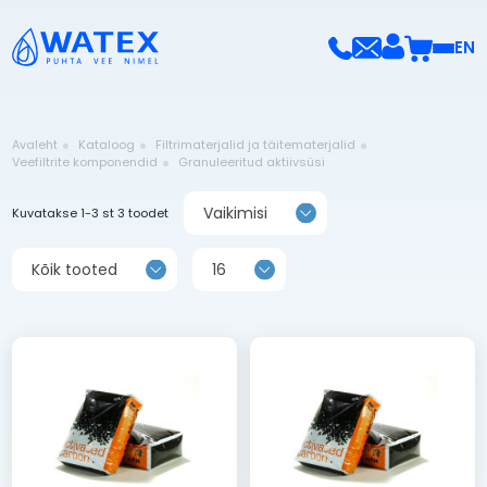
EN
Avaleht
Kataloog
Filtrimaterjalid ja täitematerjalid
Veefiltrite komponendid
Granuleeritud aktiivsüsi
Vaikimisi
Kuvatakse 1-3 st 3 toodet
Kõik tooted
16