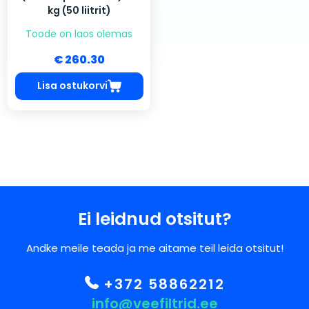
kg (50 liitrit)
Toode on laos olemas
€ 260.30
Lisa ostukorvi
Ei leidnud otsitut?
Andke meile teada ja me aitame teil leida otsitut!
+372 58862212
info@veefiltrid.ee