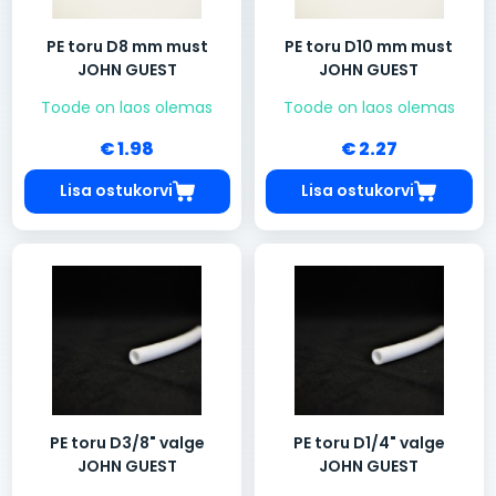
PE toru D8 mm must
PE toru D10 mm must
JOHN GUEST
JOHN GUEST
Toode on laos olemas
Toode on laos olemas
€ 1.98
€ 2.27
Lisa ostukorvi
Lisa ostukorvi
PE toru D3/8" valge
PE toru D1/4" valge
JOHN GUEST
JOHN GUEST