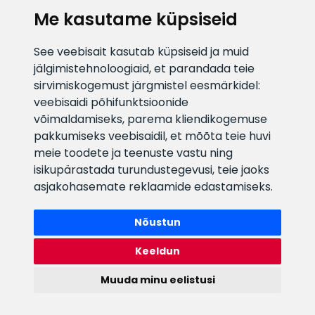
Me kasutame küpsiseid
E-posti aadress
Infotelefon
See veebisait kasutab küpsiseid ja muid
info@veefiltrid.ee
+372 58862212
jälgimistehnoloogiaid, et parandada teie
sirvimiskogemust järgmistel eesmärkidel:
Vaata tööaegu
veebisaidi põhifunktsioonide
Reti tee 11, Peetri, 75312 Harju
võimaldamiseks
,
parema kliendikogemuse
maakond, Estonia
pakkumiseks veebisaidil
,
et mõõta teie huvi
meie toodete ja teenuste vastu ning
isikupärastada turundustegevusi
,
teie jaoks
asjakohasemate reklaamide edastamiseks
.
Nõustun
Keeldun
Muuda minu eelistusi
Watex Shop © 2026. Kõik õigused kaitstud
webbuilding.lv
mājas lapu izstrāde