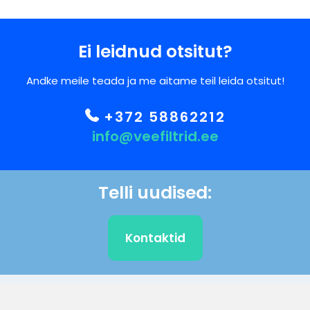
Ei leidnud otsitut?
Andke meile teada ja me aitame teil leida otsitut!
+372 58862212
info@veefiltrid.ee
Telli uudised:
Kontaktid
KLIENDITUGI