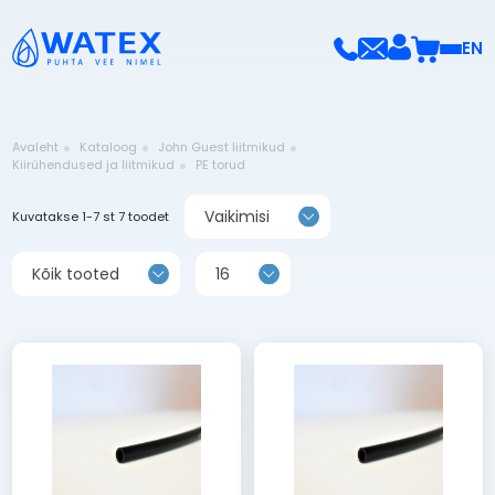
EN
Avaleht
Kataloog
John Guest liitmikud
Kiirühendused ja liitmikud
PE torud
Vaikimisi
Kuvatakse 1-7 st 7 toodet
Kõik tooted
16