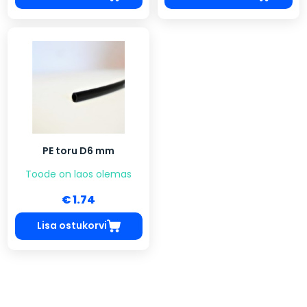
PE toru D6 mm
Toode on laos olemas
€ 1.74
Lisa ostukorvi