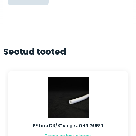
Seotud tooted
PE toru D3/8" valge JOHN GUEST
Toode on laos olemas