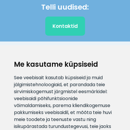
Telli uudised:
Kontaktid
KLIENDITUGI
Me kasutame küpsiseid
E-posti aadress
Infotelefon
See veebisait kasutab küpsiseid ja muid
info@veefiltrid.ee
+372 58862212
jälgimistehnoloogiaid, et parandada teie
sirvimiskogemust järgmistel eesmärkidel:
Vaata tööaegu
veebisaidi põhifunktsioonide
Reti tee 11, Peetri, 75312 Harju
võimaldamiseks
,
parema kliendikogemuse
maakond, Estonia
pakkumiseks veebisaidil
,
et mõõta teie huvi
meie toodete ja teenuste vastu ning
isikupärastada turundustegevusi
,
teie jaoks