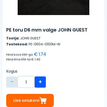
PE toru D6 mm valge JOHN GUEST
Tootja:
JOHN GUEST
Tootekood:
PE-0604-0100M-W
€ 1.74
Hind koos KM-ga
Hind ilma KM-ta
€ 1.40
Kogus
-
+
Lisa ostukorvi