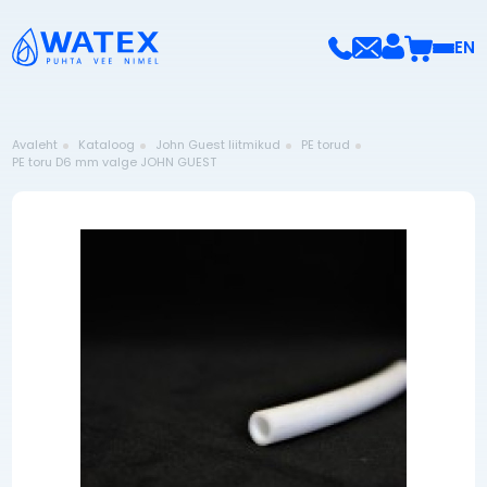
EN
Avaleht
Kataloog
John Guest liitmikud
PE torud
PE toru D6 mm valge JOHN GUEST