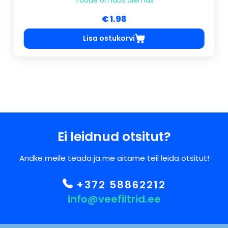
€ 1.98
Lisa ostukorvi
Ei leidnud otsitut?
Andke meile teada ja me aitame teil leida otsitut!
+372 58862212
info@veefiltrid.ee