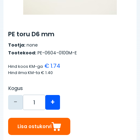
PE toru D6 mm
Tootja:
none
Tootekood:
PE-0604-0100M-E
€ 1.74
Hind koos KM-ga
Hind ilma KM-ta
€ 1.40
Kogus
-
+
Lisa ostukorvi