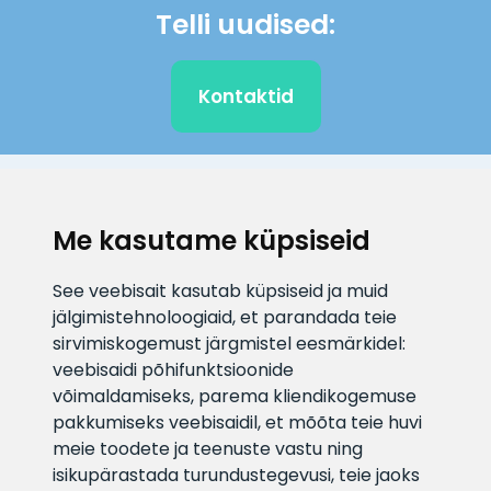
Telli uudised:
Kontaktid
KLIENDITUGI
Me kasutame küpsiseid
E-posti aadress
Infotelefon
See veebisait kasutab küpsiseid ja muid
info@veefiltrid.ee
+372 58862212
jälgimistehnoloogiaid, et parandada teie
sirvimiskogemust järgmistel eesmärkidel:
Vaata tööaegu
veebisaidi põhifunktsioonide
Reti tee 11, Peetri, 75312 Harju
võimaldamiseks
,
parema kliendikogemuse
maakond, Estonia
pakkumiseks veebisaidil
,
et mõõta teie huvi
meie toodete ja teenuste vastu ning
isikupärastada turundustegevusi
,
teie jaoks