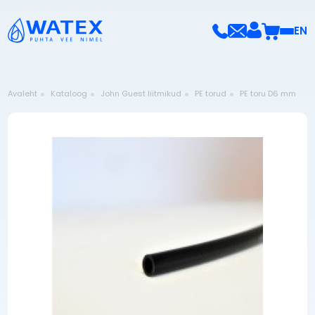
EN
Avaleht
Kataloog
John Guest liitmikud
PE torud
PE toru D6 mm