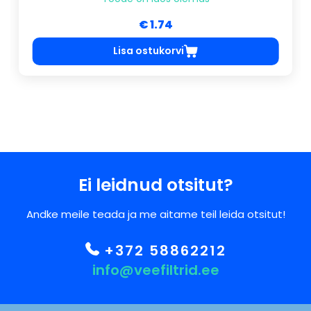
€ 1.74
Lisa ostukorvi
Ei leidnud otsitut?
Andke meile teada ja me aitame teil leida otsitut!
+372 58862212
info@veefiltrid.ee