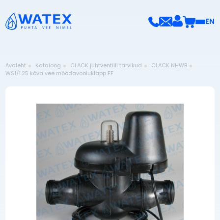
EN
Avaleht
Kataloog
CLACK juhtventiili tarvikud
CLACK NHWB
WS1/1.25 kõva vee möödavooluklapp FF