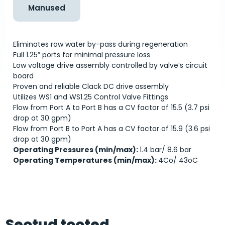
Manused
Eliminates raw water by-pass during regeneration
Full 1.25” ports for minimal pressure loss
Low voltage drive assembly controlled by valve’s circuit
board
Proven and reliable Clack DC drive assembly
Utilizes WS1 and WS1.25 Control Valve Fittings
Flow from Port A to Port B has a CV factor of 15.5 (3.7 psi
drop at 30 gpm)
Flow from Port B to Port A has a CV factor of 15.9 (3.6 psi
drop at 30 gpm)
Operating Pressures (min/max):
1.4 bar/ 8.6 bar
Operating Temperatures (min/max):
4C
o
/ 43
o
C
Seotud tooted