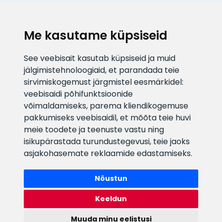
KLIENDITUGI
Me kasutame küpsiseid
E-posti aadress
Infotelefon
See veebisait kasutab küpsiseid ja muid
info@veefiltrid.ee
+372 58862212
jälgimistehnoloogiaid, et parandada teie
sirvimiskogemust järgmistel eesmärkidel:
Vaata tööaegu
veebisaidi põhifunktsioonide
Reti tee 11, Peetri, 75312 Harju
võimaldamiseks
,
parema kliendikogemuse
maakond, Estonia
pakkumiseks veebisaidil
,
et mõõta teie huvi
meie toodete ja teenuste vastu ning
isikupärastada turundustegevusi
,
teie jaoks
asjakohasemate reklaamide edastamiseks
.
Nõustun
Keeldun
Muuda minu eelistusi
Watex Shop © 2026. Kõik õigused kaitstud