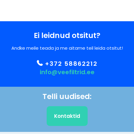
Ei leidnud otsitut?
Andke meile teada ja me aitame teil leida otsitut!
+372 58862212
info@veefiltrid.ee
Telli uudised:
Kontaktid