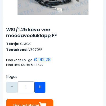
WS1/1.25 kõva vee
möödavooluklapp FF
Tootja:
CLACK
Tootekood:
V3070FF
€ 182.28
Hind koos KM-ga
Hind ilma KM-ta
€ 147.00
Kogus
-
+
Lisa ostukorvi