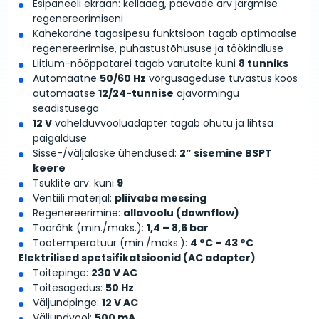
Esipaneeli ekraan: kellaaeg, päevade arv järgmise
regenereerimiseni
Kahekordne tagasipesu funktsioon tagab optimaalse
regenereerimise, puhastustõhususe ja töökindluse
Liitium-nööppatarei tagab varutoite kuni
8 tunniks
Automaatne
50/60 Hz
võrgusageduse tuvastus koos
automaatse
12/24-tunnise
ajavormingu
seadistusega
12 V
vahelduvvooluadapter tagab ohutu ja lihtsa
paigalduse
Sisse-/väljalaske ühendused:
2” sisemine BSPT
keere
Tsüklite arv: kuni
9
Ventiili materjal:
pliivaba messing
Regenereerimine:
allavoolu (downflow)
Töörõhk (min./maks.):
1,4 – 8,6 bar
Töötemperatuur (min./maks.):
4 °C – 43 °C
Elektrilised spetsifikatsioonid (AC adapter)
Toitepinge:
230 V AC
Toitesagedus:
50 Hz
Väljundpinge:
12 V AC
Väljundvool:
500 mA