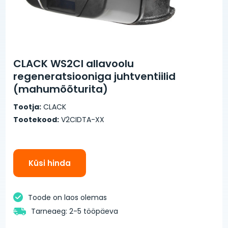
CLACK WS2CI allavoolu
regeneratsiooniga juhtventiilid
(mahumõõturita)
Tootja:
CLACK
Tootekood:
V2CIDTA-XX
Küsi hinda
Toode on laos olemas
Tarneaeg: 2-5 tööpäeva