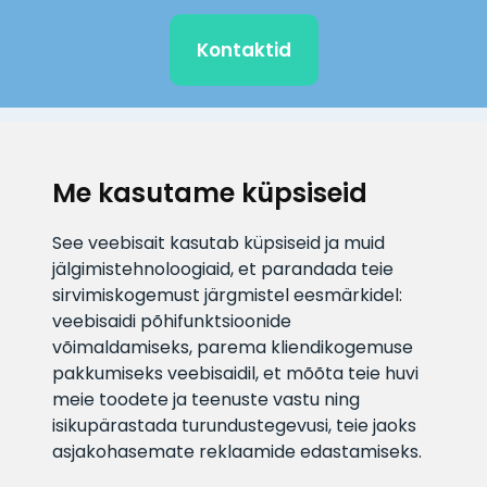
Kontaktid
KLIENDITUGI
Me kasutame küpsiseid
E-posti aadress
Infotelefon
See veebisait kasutab küpsiseid ja muid
info@veefiltrid.ee
+372 58862212
jälgimistehnoloogiaid, et parandada teie
sirvimiskogemust järgmistel eesmärkidel:
Vaata tööaegu
veebisaidi põhifunktsioonide
Reti tee 11, Peetri, 75312 Harju
võimaldamiseks
,
parema kliendikogemuse
maakond, Estonia
pakkumiseks veebisaidil
,
et mõõta teie huvi
meie toodete ja teenuste vastu ning
isikupärastada turundustegevusi
,
teie jaoks
asjakohasemate reklaamide edastamiseks
.