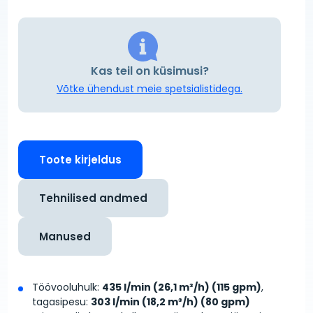
Kas teil on küsimusi?
Võtke ühendust meie spetsialistidega.
Toote kirjeldus
Tehnilised andmed
Manused
Töövooluhulk:
435 l/min (26,1 m³/h) (115 gpm)
,
tagasipesu:
303 l/min (18,2 m³/h) (80 gpm)