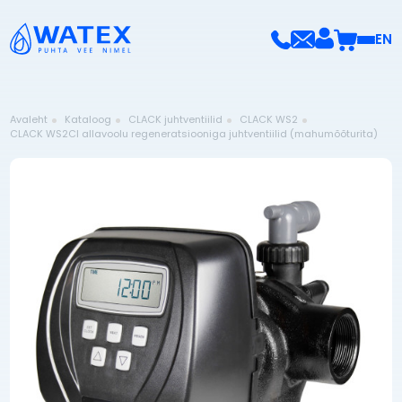
EN
Avaleht
Kataloog
CLACK juhtventiilid
CLACK WS2
CLACK WS2CI allavoolu regeneratsiooniga juhtventiilid (mahumõõturita)