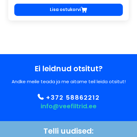
Lisa ostukorvi
Ei leidnud otsitut?
Andke meile teada ja me aitame teil leida otsitut!
+372 58862212
info@veefiltrid.ee
Telli uudised: