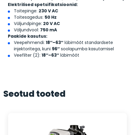
Elektrilised spetsifikatsioonid:
Toitepinge:
230 V AC
Toitesagedus:
50 Hz
Väljundpinge:
20 V AC
Väljundvool:
750 mA
Paakide kasutus:
Veepehmendi:
18’’–63’’
läbimõõt standardsete
injektoritega, kuni
96’’
soolapumba kasutamisel
Veefilter (2):
18’’–63’’
läbimõõt
Seotud tooted