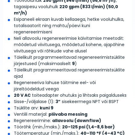
Töövooluhulk
250 gpm (946 l/min) (56,8 m³/h)
,
tagasipesu vooluhulk
220 gpm (833 l/min) (50,0
m³/h)
Esipaneeli ekraan kuvab kellaaega, hetke vooluhulka,
totalisaatorit ning mahtu/päevi kuni
regenereerimiseni
Neli allavoolu regenereerimise käivitamise meetodit:
mõõdetud viivitusega, mõõdetud kohene, ajapõhine
viivitusega või rõhkude vahe alusel
Täielikult programmeeritavad regenereerimistsüklite
järjestused (maksimaalselt
9
)
Täielikult programmeeritavad regenereerimistsüklite
ajad
Regenereeriva lahuse täitmine eel- või
järeltöödeldud veega
20 V AC
toiteadapter ohutuks ja lihtsaks paigalduseks
Sisse-/väljalase (1):
3”
sisekeermega NPT või BSPT
Tsüklite arv:
kuni 9
Ventiili materjal:
pliivaba messing
Regenereerimine:
allavoolu (downflow)
Töörõhk (min./maks.):
20–125 psi (1,4–8,6 bar)
Töötemperatuur (min./maks.):
40–110 °F (4–43 °C)