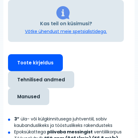
Kas teil on küsimusi?
Võtke ühendust meie spetsialistidega.
Toote kirjeldus
Tehnilised andmed
Manused
3”
üla- või külgkinnitusega juhtventiil, sobiv
kaubanduslikeks ja tööstuslikeks rakendusteks
Epoksükattega
pliivaba messingist
ventiilikorpus