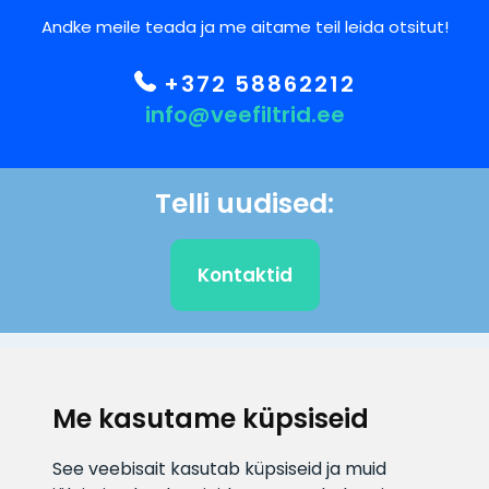
Andke meile teada ja me aitame teil leida otsitut!
+372 58862212
info@veefiltrid.ee
Telli uudised:
Kontaktid
KLIENDITUGI
Me kasutame küpsiseid
E-posti aadress
Infotelefon
See veebisait kasutab küpsiseid ja muid
info@veefiltrid.ee
+372 58862212