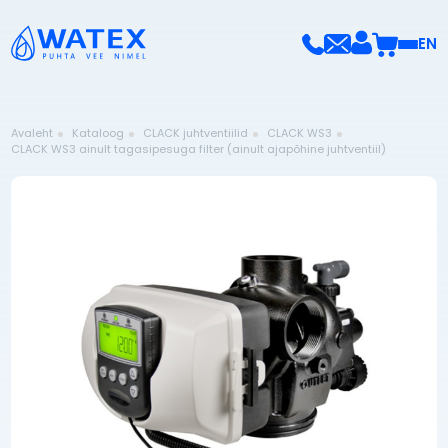
EN
Avaleht
Kataloog
CLACK juhtventiilid
CLACK WS3
CLACK WS3 ainult tagasipesuga filter (ainult ajapõhine juhtventiil)