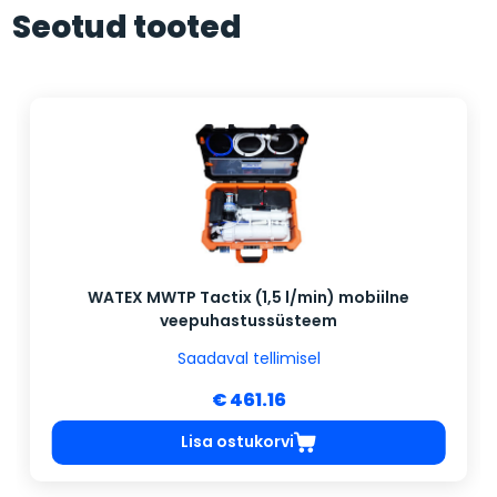
Seotud tooted
WATEX MWTP Tactix (1,5 l/min) mobiilne
veepuhastussüsteem
Saadaval tellimisel
€ 461.16
Lisa ostukorvi