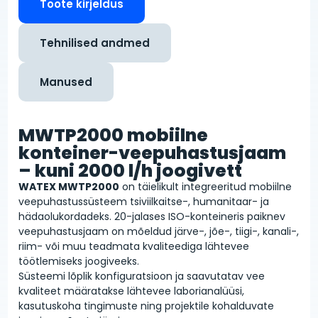
Toote kirjeldus
Tehnilised andmed
Manused
MWTP2000 mobiilne
konteiner-veepuhastusjaam
– kuni 2000 l/h joogivett
WATEX MWTP2000
on täielikult integreeritud mobiilne
veepuhastussüsteem tsiviilkaitse-, humanitaar- ja
hädaolukordadeks. 20-jalases ISO-konteineris paiknev
veepuhastusjaam on mõeldud järve-, jõe-, tiigi-, kanali-,
riim- või muu teadmata kvaliteediga lähtevee
töötlemiseks joogiveeks.
Süsteemi lõplik konfiguratsioon ja saavutatav vee
kvaliteet määratakse lähtevee laborianalüüsi,
kasutuskoha tingimuste ning projektile kohalduvate