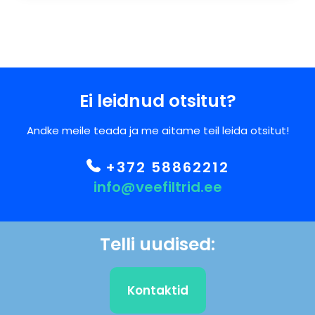
Ei leidnud otsitut?
Andke meile teada ja me aitame teil leida otsitut!
+372 58862212
info@veefiltrid.ee
Telli uudised:
Kontaktid