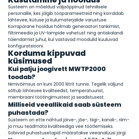
Süsteem on mõeldud väljaõppinud tehnilisele
personalile, kes jälgib tööparameetreid ning korraldab
lähtevee, kütuse ja kulumaterjalide varustuse.
Korrapärane hooldus hõlmab generaatori tankimist,
filtrimeedia ja UV-lampide vahetust ning antiskalandi
täiendamist juhul, kui vastavad moodulid kuuluvad
konfiguratsiooni.
Korduma kippuvad
küsimused
Kui palju joogivett MWTP2000
toodab?
Nimivõimsus on kuni 2000 liitrit tunnis. Tegelik väljund
sõltub lähtevee kvaliteedist, temperatuurist,
membraani töötingimustest ja seadistusest.
Milliseid veeallikaid saab süsteem
puhastada?
Süsteem on ette nähtud järve-, jõe-, tiigi-, kanali-, riim-
ja muu teadmata kvaliteediga vee töötlemiseks.
Sobivad puhastusetapid määratakse veeanalüüsi järgi.