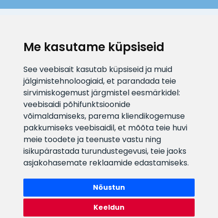
KLIENDITUGI
Me kasutame küpsiseid
E-posti aadress
Infotelefon
See veebisait kasutab küpsiseid ja muid
info@veefiltrid.ee
+372 58862212
jälgimistehnoloogiaid, et parandada teie
sirvimiskogemust järgmistel eesmärkidel:
Vaata tööaegu
veebisaidi põhifunktsioonide
Reti tee 11, Peetri, 75312 Harju
võimaldamiseks
,
parema kliendikogemuse
maakond, Estonia
pakkumiseks veebisaidil
,
et mõõta teie huvi
meie toodete ja teenuste vastu ning
isikupärastada turundustegevusi
,
teie jaoks
asjakohasemate reklaamide edastamiseks
.
Nõustun
Keeldun