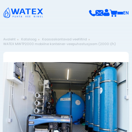
EN
Avaleht
Kataloog
Kaasaskantavad veefiltrid
WATEX MWTP2000 mobiilne konteiner-veepuhastusjaam (2000 l/h)