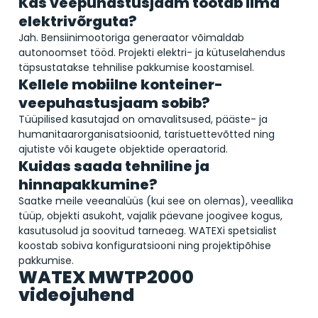
Kas veepuhastusjaam töötab ilma
elektrivõrguta?
Jah. Bensiinimootoriga generaator võimaldab
autonoomset tööd. Projekti elektri- ja kütuselahendus
täpsustatakse tehnilise pakkumise koostamisel.
Kellele mobiilne konteiner-
veepuhastusjaam sobib?
Tüüpilised kasutajad on omavalitsused, pääste- ja
humanitaarorganisatsioonid, taristuettevõtted ning
ajutiste või kaugete objektide operaatorid.
Kuidas saada tehniline ja
hinnapakkumine?
Saatke meile veeanalüüs (kui see on olemas), veeallika
tüüp, objekti asukoht, vajalik päevane joogivee kogus,
kasutusolud ja soovitud tarneaeg. WATEXi spetsialist
koostab sobiva konfiguratsiooni ning projektipõhise
pakkumise.
WATEX MWTP2000
videojuhend