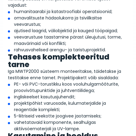
vajadust:
humanitaarabi ja katastroofiabi operatsioonid;
omavalitsuste hädaolukorra ja tsiviilkaitse
veevarustus;
ajutised laagrid, väliobjektid ja kauged tööpaigad;
veevarustuse taastamine pärast üleujutusi, torme,
maavärinaid või konflikti;
rahvusvahelised arengu- ja taristuprojektid.
Tehases komplekteeritud
tarne
Iga MWTP2000 süsteem monteeritakse, täidetakse ja
testitakse enne tarnet. Projektipakett võib sisaldada:
PE- või PVC-torustikku koos vooluhulgamõõturite,
proovivõtupunktide ja juhtventiilidega;
ingliskeelset kasutusjuhendit;
projektipõhist varuosade, kulumaterjalide ja
reagentide komplekti;
5-liitriseid veekotte joogivee jaotamiseks;
vahetatavaid komponente, sealhulgas
aktiivsöematerjali ja UV-lampe.
Kasutamine ja hooldus