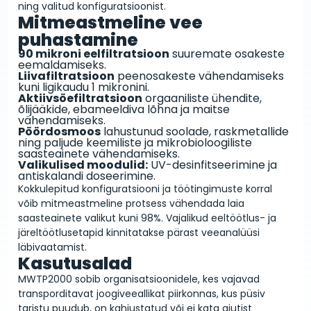
ning valitud konfiguratsioonist.
Mitmeastmeline vee
puhastamine
90 mikroni eelfiltratsioon
suuremate osakeste
eemaldamiseks.
Liivafiltratsioon
peenosakeste vähendamiseks
kuni ligikaudu 1 mikronini.
Aktiivsöefiltratsioon
orgaaniliste ühendite,
õlijääkide, ebameeldiva lõhna ja maitse
vähendamiseks.
Pöördosmoos
lahustunud soolade, raskmetallide
ning paljude keemiliste ja mikrobioloogiliste
saasteainete vähendamiseks.
Valikulised moodulid:
UV-desinfitseerimine ja
antiskalandi doseerimine.
Kokkulepitud konfiguratsiooni ja töötingimuste korral
võib mitmeastmeline protsess vähendada laia
saasteainete valikut kuni 98%. Vajalikud eeltöötlus- ja
järeltöötlusetapid kinnitatakse pärast veeanalüüsi
läbivaatamist.
Kasutusalad
MWTP2000 sobib organisatsioonidele, kes vajavad
transporditavat joogiveeallikat piirkonnas, kus püsiv
taristu puudub, on kahjustatud või ei kata ajutist