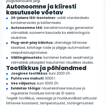
joogiveenõuete järgi.
Autonoomne ja kiiresti
kasutusele võetav
20-jalane ISO-konteiner:
sobib standardseks
konteinerveoks ja käitlemiseks.
Autonoomne töö:
bensiinimootoriga generaator
võimaldab süsteemi kasutada ka elektrivõrguta
asukohas.
Plug-and-play käivitus:
ühendage lähtevee
sisselase, käivitage toide ja jälgige automaatset
veepuhastusprotsessi.
Välitingimusteks:
konteiner kaitseb seadmeid ja
võimaldab pikaajalist kasutamist nõudlikes oludes.
Tootlikkus ja põhiandmed
Joogivee tootlikkus:
kuni 2000 l/h
Puhta vee mahuti:
5000 l
Vee väljastus:
kuni 3000 l/h
Eeldatav tööiga:
nõuetekohase kasutuse ja
regulaarse hoolduse korral üle 10 aasta
Tegelik tootlikkus, veesaagis ja hooldusvälbad sõltuvad
lähtevee koostisest, temperatuurist, töötingimustest