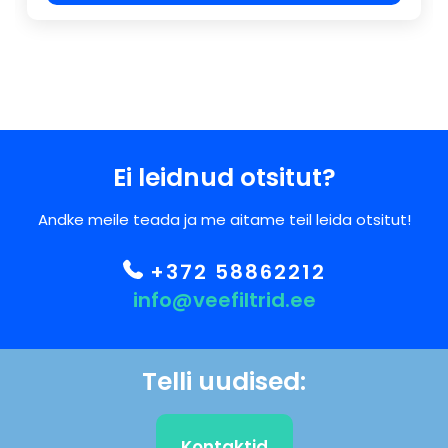
Ei leidnud otsitut?
Andke meile teada ja me aitame teil leida otsitut!
+372 58862212
info@veefiltrid.ee
Telli uudised:
Kontaktid