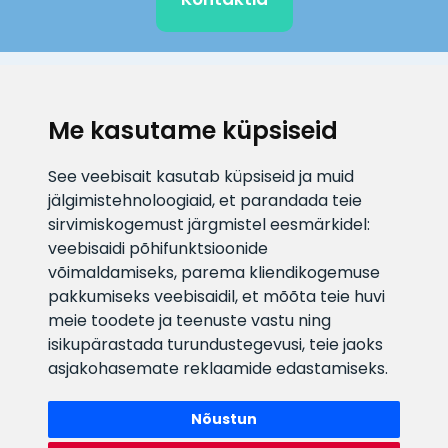
KLIENDITUGI
Me kasutame küpsiseid
E-posti aadress
Infotelefon
See veebisait kasutab küpsiseid ja muid
info@veefiltrid.ee
+372 58862212
jälgimistehnoloogiaid, et parandada teie
sirvimiskogemust järgmistel eesmärkidel:
Vaata tööaegu
veebisaidi põhifunktsioonide
Reti tee 11, Peetri, 75312 Harju
võimaldamiseks
,
parema kliendikogemuse
maakond, Estonia
pakkumiseks veebisaidil
,
et mõõta teie huvi
meie toodete ja teenuste vastu ning
isikupärastada turundustegevusi
,
teie jaoks
asjakohasemate reklaamide edastamiseks
.
Nõustun