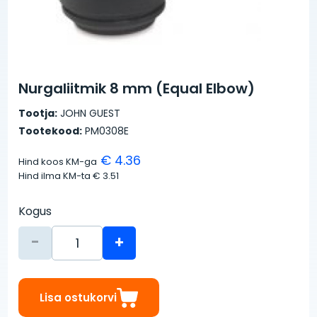
Nurgaliitmik 8 mm (Equal Elbow)
Tootja:
JOHN GUEST
Tootekood:
PM0308E
€ 4.36
Hind koos KM-ga
Hind ilma KM-ta
€ 3.51
Kogus
-
+
Lisa ostukorvi