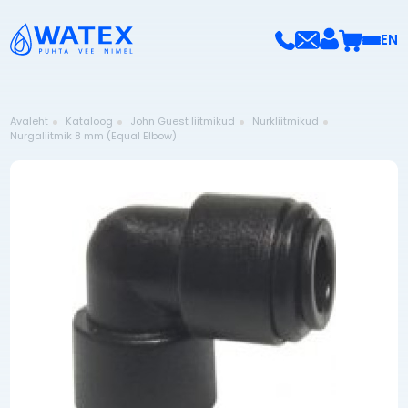
EN
Avaleht
Kataloog
John Guest liitmikud
Nurkliitmikud
Nurgaliitmik 8 mm (Equal Elbow)