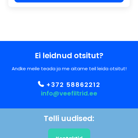
Ei leidnud otsitut?
Andke meile teada ja me aitame teil leida otsitut!
+372 58862212
info@veefiltrid.ee
Telli uudised: