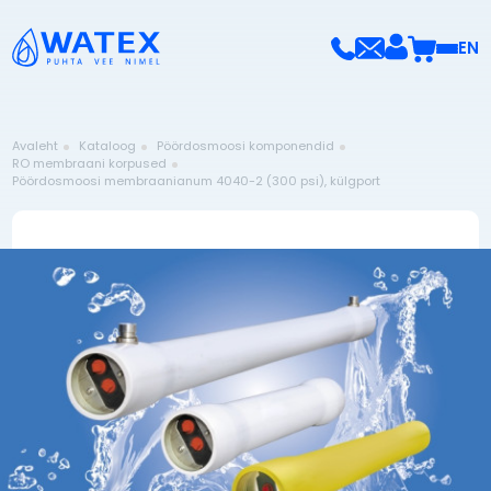
EN
Avaleht
Kataloog
Pöördosmoosi komponendid
RO membraani korpused
Pöördosmoosi membraanianum 4040-2 (300 psi), külgport