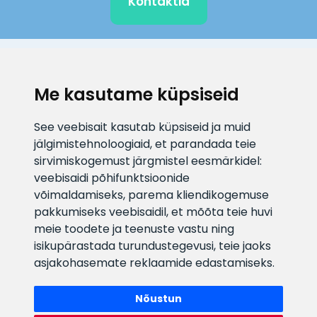
Kontaktid
KLIENDITUGI
Me kasutame küpsiseid
E-posti aadress
Infotelefon
See veebisait kasutab küpsiseid ja muid
info@veefiltrid.ee
+372 58862212
jälgimistehnoloogiaid, et parandada teie
sirvimiskogemust järgmistel eesmärkidel:
Vaata tööaegu
veebisaidi põhifunktsioonide
Reti tee 11, Peetri, 75312 Harju
võimaldamiseks
,
parema kliendikogemuse
maakond, Estonia
pakkumiseks veebisaidil
,
et mõõta teie huvi
meie toodete ja teenuste vastu ning
isikupärastada turundustegevusi
,
teie jaoks
asjakohasemate reklaamide edastamiseks
.
Nõustun