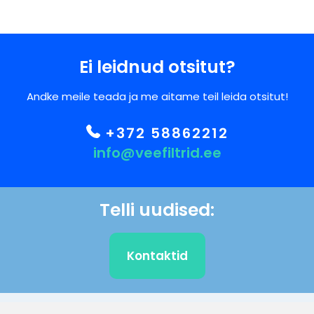
Ei leidnud otsitut?
Andke meile teada ja me aitame teil leida otsitut!
+372 58862212
info@veefiltrid.ee
Telli uudised:
Kontaktid