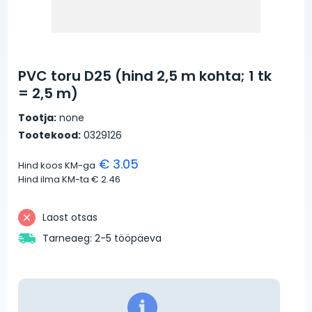
PVC toru D25 (hind 2,5 m kohta; 1 tk
= 2,5 m)
Tootja:
none
Tootekood:
0329126
€ 3.05
Hind koos KM-ga
Hind ilma KM-ta
€ 2.46
Laost otsas
Tarneaeg: 2-5 tööpäeva