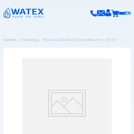
EN
Avaleht
Kataloog
PVC toru D25 (hind 2,5 m kohta; 1 tk = 2,5 m)