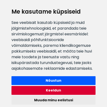
KLIENDITUGI
Me kasutame küpsiseid
E-posti aadress
Infotelefon
See veebisait kasutab küpsiseid ja muid
info@veefiltrid.ee
+372 58862212
jälgimistehnoloogiaid, et parandada teie
sirvimiskogemust järgmistel eesmärkidel:
Vaata tööaegu
veebisaidi põhifunktsioonide
Reti tee 11, Peetri, 75312 Harju
võimaldamiseks
,
parema kliendikogemuse
maakond, Estonia
pakkumiseks veebisaidil
,
et mõõta teie huvi
meie toodete ja teenuste vastu ning
isikupärastada turundustegevusi
,
teie jaoks
asjakohasemate reklaamide edastamiseks
.
Nõustun
Keeldun
Muuda minu eelistusi
Watex Shop © 2026. Kõik õigused kaitstud
webbuilding.lv
mājas lapu izstrāde