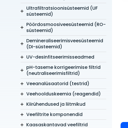
Ultrafiltratsioonisüsteemid (UF
süsteemid)
Pöördosmoosiveesüsteemid (RO-
süsteemid)
Demineraliseerimisveesüsteemid
(DI-süsteemid)
UV-desinfitseerimisseadmed
pH-taseme korrigeerimise filtrid
(neutraliseerimisfiltrid)
Veeanalüsaatorid (testrid)
Veehoolduskeemia (reagendid)
Kiirühendused ja liitmikud
Veefiltrite komponendid
Kaasaskantavad veefiltrid