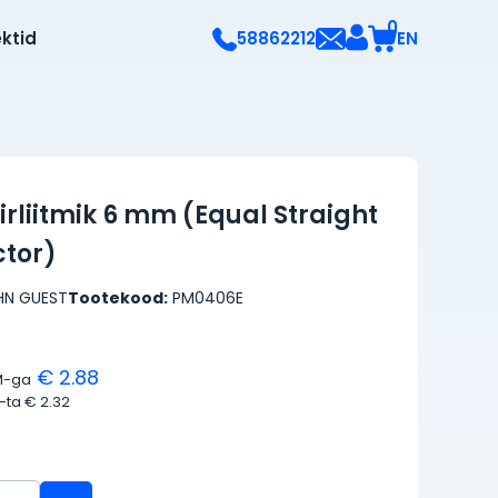
0
ektid
EN
58862212
iirliitmik 6 mm (Equal Straight
tor)
HN GUEST
Tootekood:
PM0406E
€ 2.88
M-ga
M-ta
€ 2.32