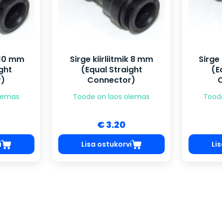
k 10 mm
Sirge kiirliitmik 8 mm
Sirge 
ght
(Equal Straight
(E
r)
Connector)
olemas
Toode on laos olemas
Tood
€ 3.20
i
Lisa ostukorvi
Li