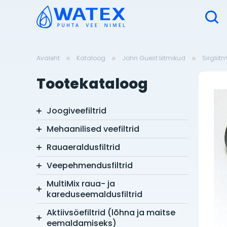
Avaleht
Kataloog
John Guest liitmikud
Sirgliit
Tootekataloog
Joogiveefiltrid
Mehaanilised veefiltrid
Rauaeraldusfiltrid
Veepehmendusfiltrid
MultiMix raua- ja
kareduseemaldusfiltrid
Aktiivsöefiltrid (lõhna ja maitse
eemaldamiseks)