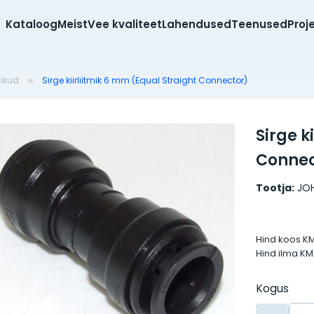
Kataloog
Meist
Vee kvaliteet
Lahendused
Teenused
Proj
mikud
Sirge kiirliitmik 6 mm (Equal Straight Connector)
Sirge k
Connec
Tootja:
JO
Hind koos K
Hind ilma K
Kogus