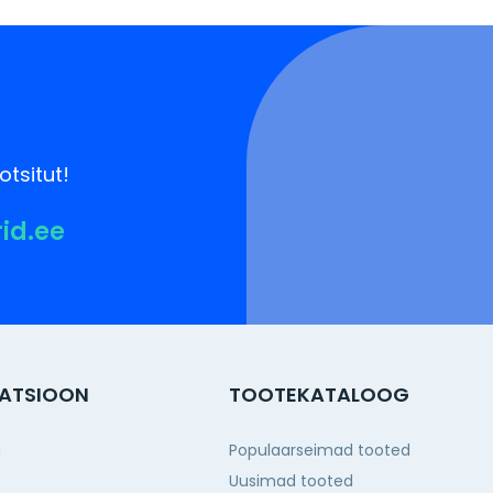
otsitut!
rid.ee
ATSIOON
TOOTEKATALOOG
g
Populaarseimad tooted
Uusimad tooted