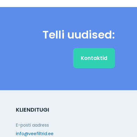
Telli uudised:
Kontaktid
KLIENDITUGI
E-posti aadress
info@veefiltrid.ee