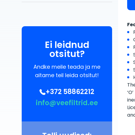
Fe
Ei leidnud
otsitut?
Andke meile teada ja me
aitame teil leida otsitut!
The
+372 58862212
‘O’
ine
info@veefiltrid.ee
Lic
an