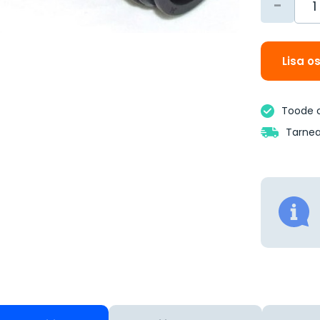
-
Lisa o
Toode 
Tarnea