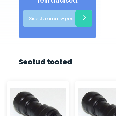
Telli uudised:
Seotud tooted