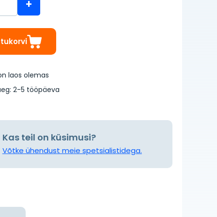
+
stukorvi
on laos olemas
eg: 2-5 tööpäeva
Kas teil on küsimusi?
Võtke ühendust meie spetsialistidega.