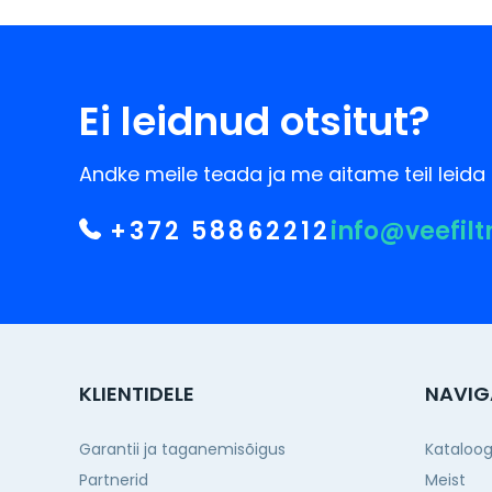
Ei leidnud otsitut?
Andke meile teada ja me aitame teil leida 
+372 58862212
info@veefilt
KLIENTIDELE
NAVIG
Garantii ja taganemisõigus
Kataloo
Partnerid
Meist