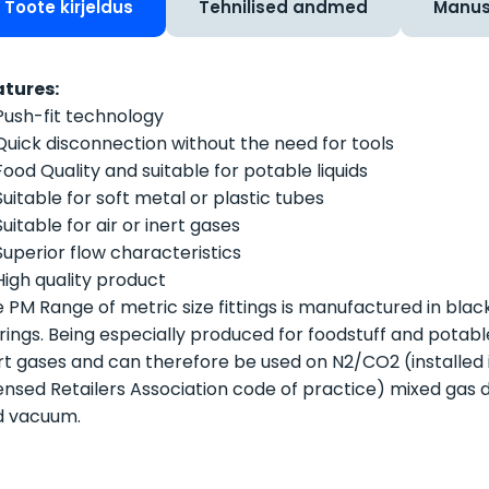
Toote kirjeldus
Tehnilised andmed
Manu
atures:
Push-fit technology
Quick disconnection without the need for tools
Food Quality and suitable for potable liquids
Suitable for soft metal or plastic tubes
Suitable for air or inert gases
Superior flow characteristics
High quality product
 PM Range of metric size fittings is manufactured in blac
 rings. Being especially produced for foodstuff and potable 
rt gases and can therefore be used on N2/CO2 (installed
ensed Retailers Association code of practice) mixed gas 
d vacuum.