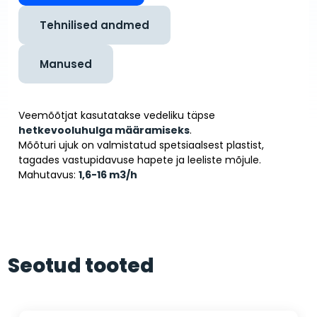
Tehnilised andmed
Manused
Veemõõtjat kasutatakse vedeliku täpse
hetkevooluhulga määramiseks
.
Mõõturi ujuk on valmistatud spetsiaalsest plastist,
tagades vastupidavuse hapete ja leeliste mõjule.
Mahutavus:
1,6-16 m
3
/h
Seotud tooted