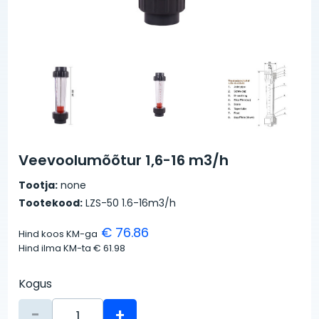
Veevoolumõõtur 1,6-16 m3/h
Tootja:
none
Tootekood:
LZS-50 1.6-16m3/h
€ 76.86
Hind koos KM-ga
Hind ilma KM-ta
€ 61.98
Kogus
-
+