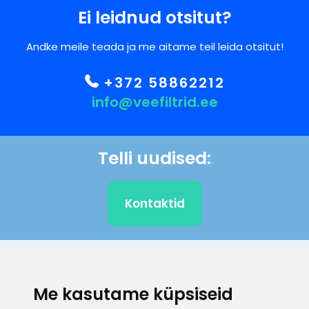
Ei leidnud otsitut?
Andke meile teada ja me aitame teil leida otsitut!
+372 58862212
info@veefiltrid.ee
Telli uudised:
Kontaktid
KLIENDITUGI
Me kasutame küpsiseid
E-posti aadress
Infotelefon