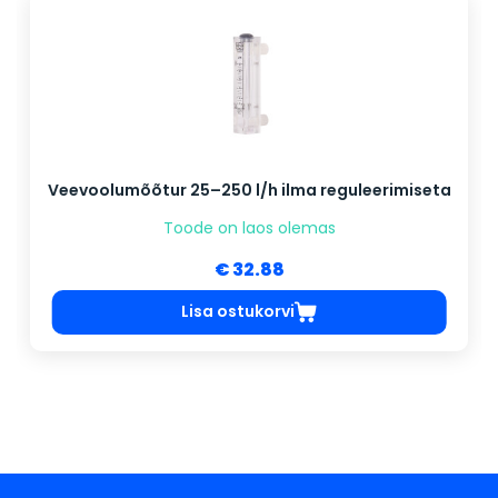
Veevoolumõõtur 25–250 l/h ilma reguleerimiseta
Toode on laos olemas
€ 32.88
Lisa ostukorvi