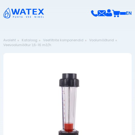
EN
Avaleht
Kataloog
Veefiltrite komponendid
Voolumõõturid
Veevoolumõõtur 1,6-16 m3/h