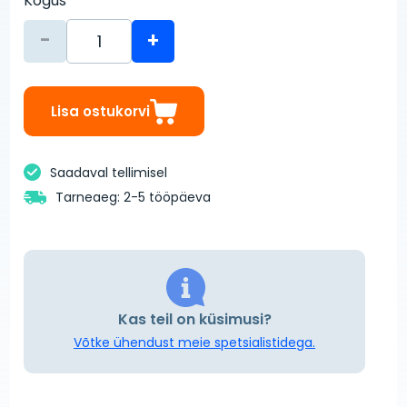
Kogus
-
+
Lisa ostukorvi
Saadaval tellimisel
Tarneaeg: 2-5 tööpäeva
Kas teil on küsimusi?
Võtke ühendust meie spetsialistidega.