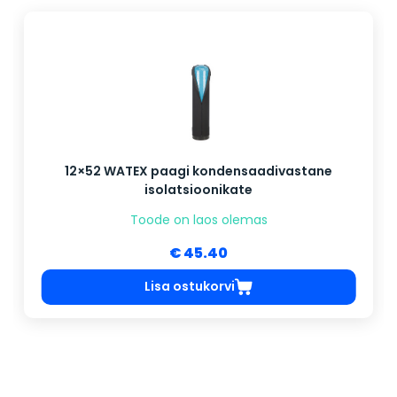
12×52 WATEX paagi kondensaadivastane
isolatsioonikate
Toode on laos olemas
€ 45.40
Lisa ostukorvi