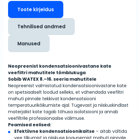
Toote kirjeldus
Tehnilised andmed
Manused
Neopreenist kondensatsioonivastane kate
veefiltri mahutitele tõmblukuga
Sobib WATEX 8.–16. seeria mahutitele
Neopreenist valmistatud kondensatsioonivastane kate
on spetsiaalselt loodud selleks, et vähendada veefiltri
mahuti pinnale tekkivat kondensatsiooni
temperatuurikõikumiste ajal. Tugevast ja niiskuskindlast
materjalist kate tagab tõhusa isolatsiooni ja annab
veefiltrile professionaalse välimuse.
Peamised eelised:
Efektiivne kondensatsioonikaitse
– aitab vältida
vee tilkumist ja niiskuse kogunemist mahuti pinnale.