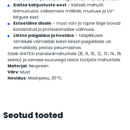
Kaitse kahjustuste eest
– kaitseb mahutit
kriimustuste, väiksemate mõlkide, mustuse ja UV-
kiirguse eest.
Esteetiline disain
– must värv ja täpne lõige loovad
korrastatud ja professionaalse välimuse.
Lihtne paigaldus ja hooldus
– täispikkuses
tõmblukk võimaldab katet kiiresti paigaldada või
eemaldada; pestav pesumasinas.
Sobib WATEXi standardmahutitele (8., 9., 10., 12., 13., 14., 16.
seeria) ja sarnase suurusega teiste tootjate mahutitele.
Materjal:
Neopreen
Värv:
Must
Hooldus:
Masinpesu, 30 °C
Seotud tooted