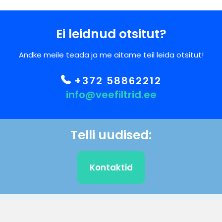
Ei leidnud otsitut?
Andke meile teada ja me aitame teil leida otsitut!
+372 58862212
info@veefiltrid.ee
Telli uudised:
Kontaktid
KLIENDITUGI