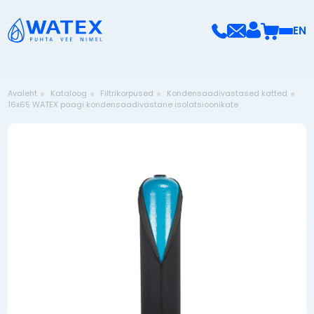
EN
Avaleht
Kataloog
Filtrikorpused
Kondensaadivastased katted
16x65 WATEX paagi kondensaadivastane isolatsioonikate