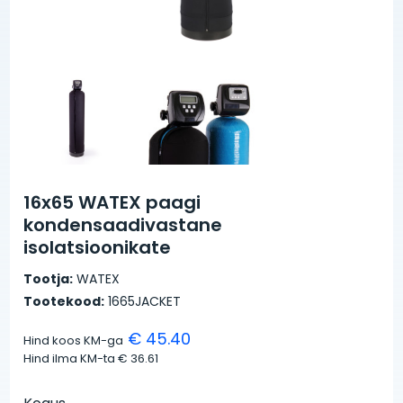
16x65 WATEX paagi
kondensaadivastane
isolatsioonikate
Tootja:
WATEX
Tootekood:
1665JACKET
€ 45.40
Hind koos KM-ga
Hind ilma KM-ta
€ 36.61