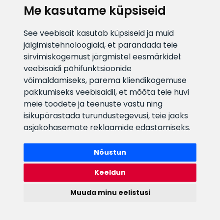
Me kasutame küpsiseid
E-posti aadress
Infotelefon
See veebisait kasutab küpsiseid ja muid
info@veefiltrid.ee
+372 58862212
jälgimistehnoloogiaid, et parandada teie
sirvimiskogemust järgmistel eesmärkidel:
Vaata tööaegu
veebisaidi põhifunktsioonide
Reti tee 11, Peetri, 75312 Harju
võimaldamiseks
,
parema kliendikogemuse
maakond, Estonia
pakkumiseks veebisaidil
,
et mõõta teie huvi
meie toodete ja teenuste vastu ning
isikupärastada turundustegevusi
,
teie jaoks
asjakohasemate reklaamide edastamiseks
.
Nõustun
Keeldun
Muuda minu eelistusi
Watex Shop © 2026. Kõik õigused kaitstud
webbuilding.lv
mājas lapu izstrāde