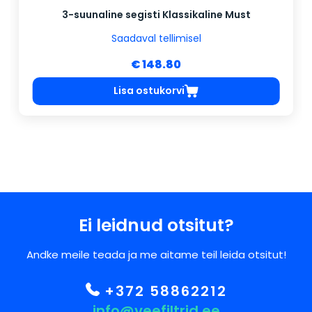
3-suunaline segisti Klassikaline Must
Saadaval tellimisel
€ 148.80
Lisa ostukorvi
Ei leidnud otsitut?
Andke meile teada ja me aitame teil leida otsitut!
+372 58862212
info@veefiltrid.ee