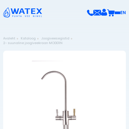
EN
Avaleht
Kataloog
Joogiveesegistid
2- suunaline joogiveekraan MODERN