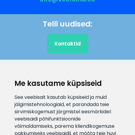
Telli uudised:
Kontaktid
KLIENDITUGI
Me kasutame küpsiseid
E-posti aadress
Infotelefon
See veebisait kasutab küpsiseid ja muid
info@veefiltrid.ee
+372 58862212
jälgimistehnoloogiaid, et parandada teie
sirvimiskogemust järgmistel eesmärkidel:
Vaata tööaegu
veebisaidi põhifunktsioonide
Reti tee 11, Peetri, 75312 Harju
võimaldamiseks
,
parema kliendikogemuse
maakond, Estonia
pakkumiseks veebisaidil
,
et mõõta teie huvi