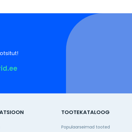
otsitut!
rid.ee
ATSIOON
TOOTEKATALOOG
g
Populaarseimad tooted