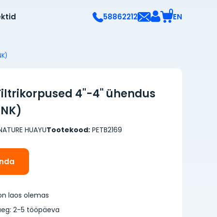
0
ektid
EN
58862212
NK)
Filtrikorpused 4"-4" ühendus
ANK)
NATURE HUAYU
Tootekood:
PETB2169
inda
on laos olemas
eg: 2-5 tööpäeva