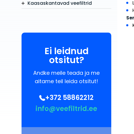
Kaasaskantavad veefiltrid
Ser
Ei leidnud
otsitut?
Andke meile teada ja me
aitame teil leida otsitut!
+372 58862212
info@veefiltrid.ee