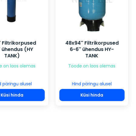
 Filtrikorpused
48x94'' Filtrikorpused
" ühendus (HY
6-6'' ühendus HY-
TANK)
TANK
e on laos olemas
Toode on laos olemas
d päringu alusel
Hind päringu alusel
Küsi hinda
Küsi hinda