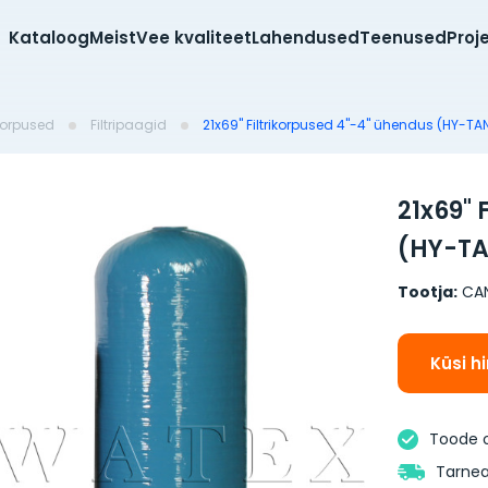
Kataloog
Meist
Vee kvaliteet
Lahendused
Teenused
Proj
ikorpused
Filtripaagid
21x69" Filtrikorpused 4"-4" ühendus (HY-TA
21x69" 
(HY-T
Tootja:
CA
Küsi h
Toode 
Tarnea