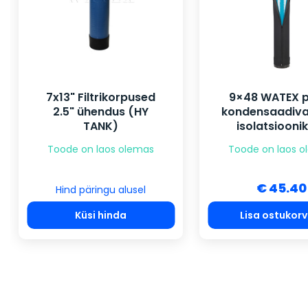
7x13" Filtrikorpused
9×48 WATEX p
2.5" ühendus (HY
kondensaadiv
TANK)
isolatsiooni
Toode on laos olemas
Toode on laos 
€ 45.40
Hind päringu alusel
Küsi hinda
Lisa ostukorv