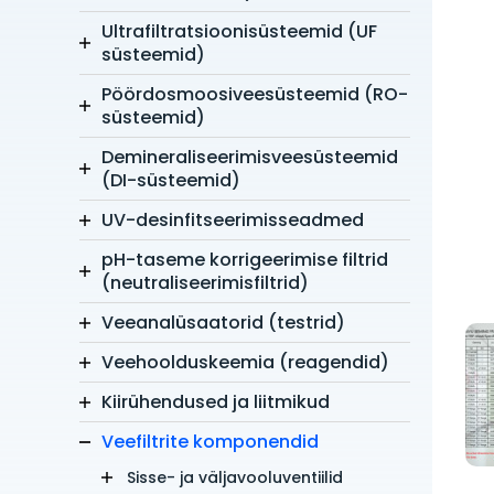
Ultrafiltratsioonisüsteemid (UF
süsteemid)
Pöördosmoosiveesüsteemid (RO-
süsteemid)
Demineraliseerimisveesüsteemid
(DI-süsteemid)
UV-desinfitseerimisseadmed
pH-taseme korrigeerimise filtrid
(neutraliseerimisfiltrid)
Veeanalüsaatorid (testrid)
Veehoolduskeemia (reagendid)
Kiirühendused ja liitmikud
Veefiltrite komponendid
Sisse- ja väljavooluventiilid