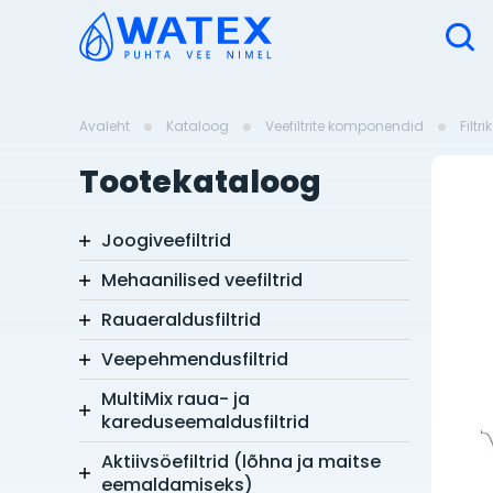
Avaleht
Kataloog
Veefiltrite komponendid
Filtr
Tootekataloog
Joogiveefiltrid
Mehaanilised veefiltrid
Rauaeraldusfiltrid
Veepehmendusfiltrid
MultiMix raua- ja
kareduseemaldusfiltrid
Aktiivsöefiltrid (lõhna ja maitse
eemaldamiseks)