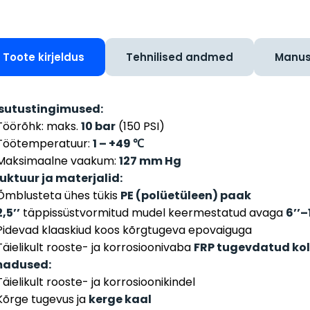
Toote kirjeldus
Tehnilised andmed
Manu
sutustingimused:
Töörõhk: maks.
10 bar
(150 PSI)
Töötemperatuur:
1 – +49 ℃
Maksimaalne vaakum:
127 mm Hg
uktuur ja materjalid:
Õmblusteta ühes tükis
PE (polüetüleen) paak
2,5’’
täppissüstvormitud mudel keermestatud avaga
6’’–
Pidevad klaaskiud koos kõrgtugeva epovaiguga
Täielikult rooste- ja korrosioonivaba
FRP tugevdatud kol
adused:
Täielikult rooste- ja korrosioonikindel
Kõrge tugevus ja
kerge kaal