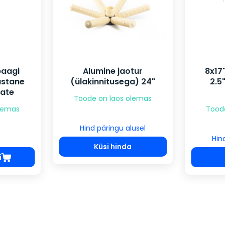
aagi
Alumine jaotur
8x17"
astane
(ülakinnitusega) 24"
2.5
kate
Toode on laos olemas
olemas
Tood
Hind päringu alusel
Hin
Küsi hinda
i