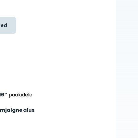
sed
16’’
paakidele
mjalgne alus