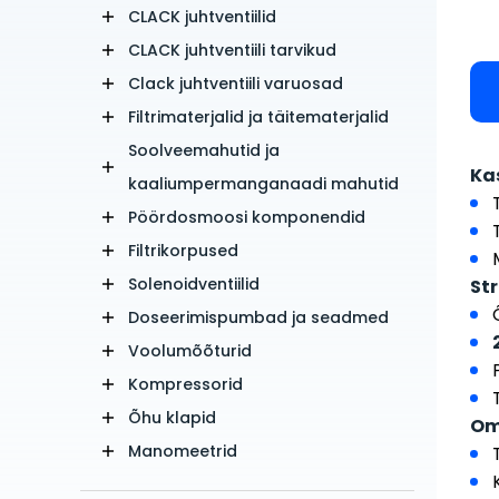
CLACK juhtventiilid
CLACK juhtventiili tarvikud
Clack juhtventiili varuosad
Filtrimaterjalid ja täitematerjalid
Soolveemahutid ja
Ka
kaaliumpermanganaadi mahutid
Pöördosmoosi komponendid
Filtrikorpused
Solenoidventiilid
Str
Doseerimispumbad ja seadmed
Voolumõõturid
Kompressorid
Õhu klapid
Om
Manomeetrid