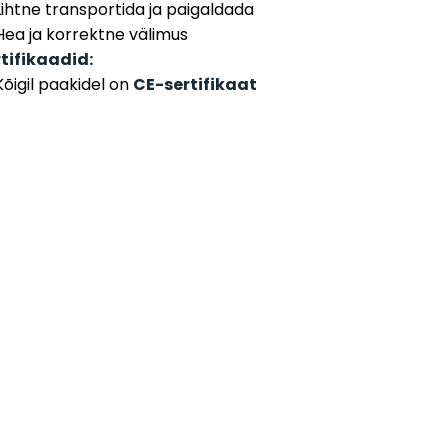
Lihtne transportida ja paigaldada
Hea ja korrektne välimus
tifikaadid:
Kõigil paakidel on
CE-sertifikaat