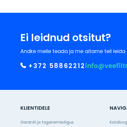
Ei leidnud otsitut?
Andke meile teada ja me aitame teil leida 
+372 58862212
info@veefilt
KLIENTIDELE
NAVIG
Garantii ja taganemisõigus
Kataloo