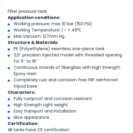
Filter pressure tank
Application conditions:
Working pressure: max 10 bar (150 PSI)
Working Temperature: 1 – + 49℃
Max.Vacuum: 127mm Hg
Structure & Materials:
PE (Polyethylene) seamless one-piece tank
2,5’’ precision injected model with threaded opening
for 6’’ to 16’’
Continuous strands of fiberglass with high Strength
Epoxy resin
Completely rust and corrosion free FRP reinforced
tripod base
Characters:
Fully rustproof and corrosion resistant
High Strength Light weight
Easy transport and installation
Nice appearance
Certification:
All tanks have CE certification