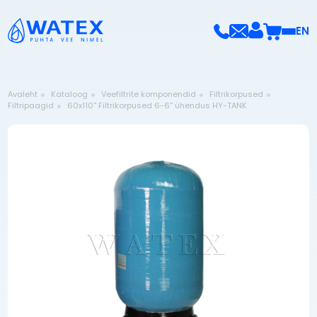
EN
Avaleht
Kataloog
Veefiltrite komponendid
Filtrikorpused
Filtripaagid
60x110'' Filtrikorpused 6-6'' ühendus HY-TANK