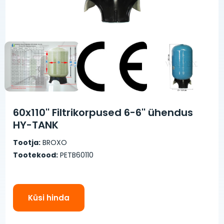
60x110'' Filtrikorpused 6-6'' ühendus
HY-TANK
Tootja:
BROXO
Tootekood:
PETB60110
Küsi hinda