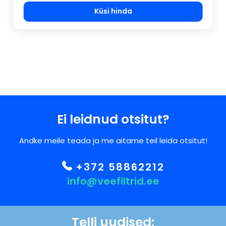
Küsi hinda
Ei leidnud otsitut?
Andke meile teada ja me aitame teil leida otsitut!
+372 58862212
info@veefiltrid.ee
Telli uudised: