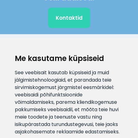
Kontaktid
KLIENDITUGI
Me kasutame küpsiseid
E-posti aadress
Infotelefon
See veebisait kasutab küpsiseid ja muid
info@veefiltrid.ee
+372 58862212
jälgimistehnoloogiaid, et parandada teie
sirvimiskogemust järgmistel eesmärkidel:
Vaata tööaegu
veebisaidi põhifunktsioonide
Reti tee 11, Peetri, 75312 Harju
võimaldamiseks
,
parema kliendikogemuse
maakond, Estonia
pakkumiseks veebisaidil
,
et mõõta teie huvi
meie toodete ja teenuste vastu ning
isikupärastada turundustegevusi
,
teie jaoks
asjakohasemate reklaamide edastamiseks
.