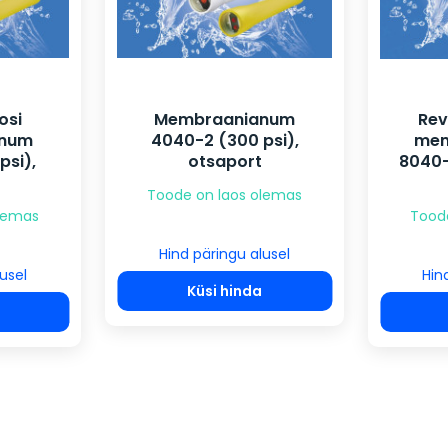
osi
Membraanianum
Rev
num
4040-2 (300 psi),
mem
psi),
otsaport
8040-
Toode on laos olemas
olemas
Tood
Hind päringu alusel
usel
Hin
Küsi hinda