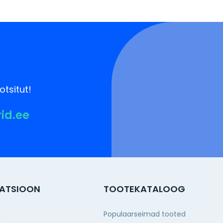
otsitut!
rid.ee
ATSIOON
TOOTEKATALOOG
g
Populaarseimad tooted