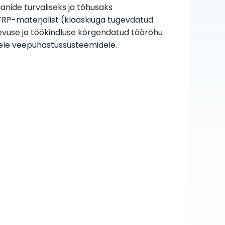
de turvaliseks ja tõhusaks
RP-materjalist (klaaskiuga tugevdatud
evuse ja töökindluse kõrgendatud töörõhu
etele veepuhastussüsteemidele.