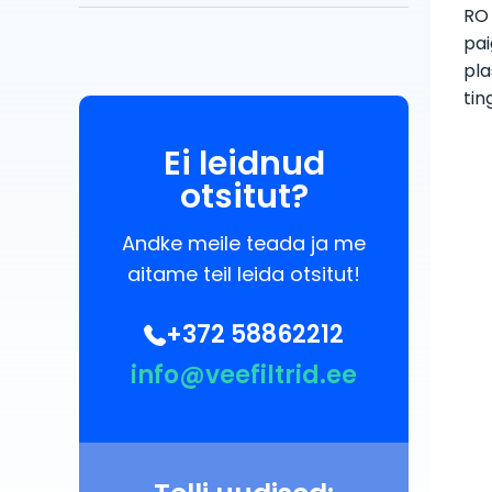
RO
pai
pla
tin
Ei leidnud
otsitut?
Andke meile teada ja me
aitame teil leida otsitut!
+372 58862212
info@veefiltrid.ee