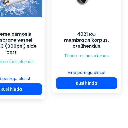
erse osmosis
4021 RO
brane vessel
membraanikorpus,
3 (300psi) side
otsühendus
port
Toode on laos olemas
e on laos olemas
Hind päringu alusel
d päringu alusel
Küsi hinda
Küsi hinda