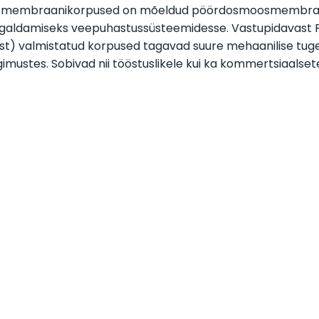
 membraanikorpused on mõeldud pöördosmoosmembraani
galdamiseks veepuhastussüsteemidesse. Vastupidavast F
st) valmistatud korpused tagavad suure mehaanilise tug
gimustes. Sobivad nii tööstuslikele kui ka kommertsiaals