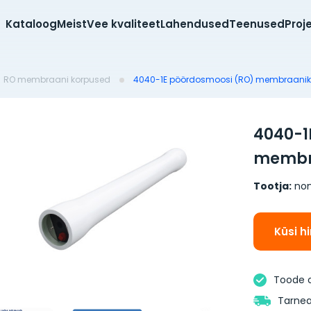
Kataloog
Meist
Vee kvaliteet
Lahendused
Teenused
Proj
RO membraani korpused
4040-1E pöördosmoosi (RO) membraanik
4040-1
membra
Tootja:
no
Küsi h
Toode 
Tarnea