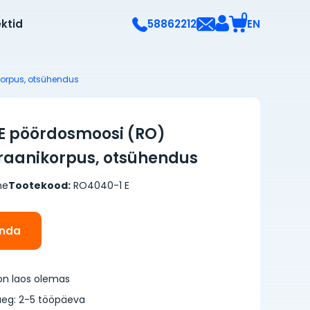
0
ektid
EN
58862212
orpus, otsühendus
E pöördosmoosi (RO)
anikorpus, otsühendus
ne
Tootekood:
RO4040-1 E
inda
on laos olemas
eg: 2-5 tööpäeva