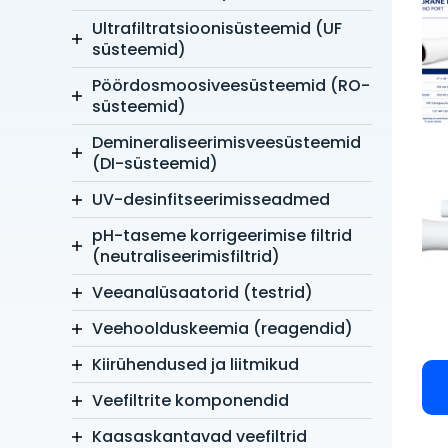
Ultrafiltratsioonisüsteemid (UF
süsteemid)
Pöördosmoosiveesüsteemid (RO-
süsteemid)
Demineraliseerimisveesüsteemid
(DI-süsteemid)
UV-desinfitseerimisseadmed
pH-taseme korrigeerimise filtrid
(neutraliseerimisfiltrid)
Veeanalüsaatorid (testrid)
Veehoolduskeemia (reagendid)
Kiirühendused ja liitmikud
Veefiltrite komponendid
Kaasaskantavad veefiltrid