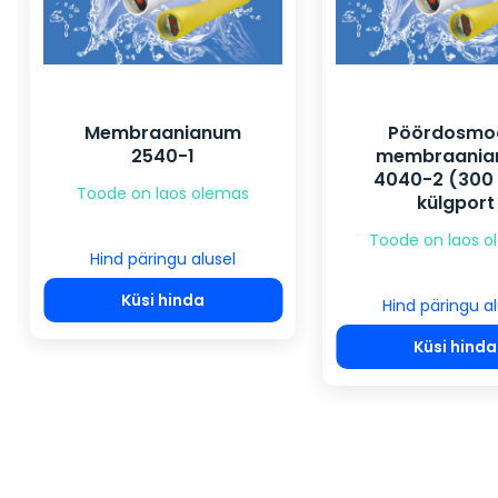
Membraanianum
Pöördosmo
2540-1
membraania
4040-2 (300 
Toode on laos olemas
külgport
Toode on laos 
Hind päringu alusel
Küsi hinda
Hind päringu al
Küsi hinda