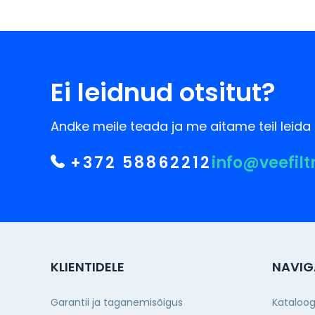
Ei leidnud otsitut?
Andke meile teada ja me aitame teil leida 
+372 58862212
info@veefilt
KLIENTIDELE
NAVIG
Garantii ja taganemisõigus
Kataloo