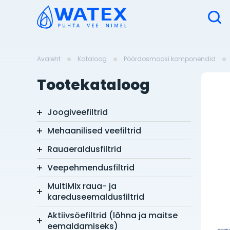
Avaleht
Kataloog
Pöördosmoosi komponendid
Tootekataloog
Joogiveefiltrid
Mehaanilised veefiltrid
Rauaeraldusfiltrid
Veepehmendusfiltrid
MultiMix raua- ja
kareduseemaldusfiltrid
Aktiivsöefiltrid (lõhna ja maitse
eemaldamiseks)