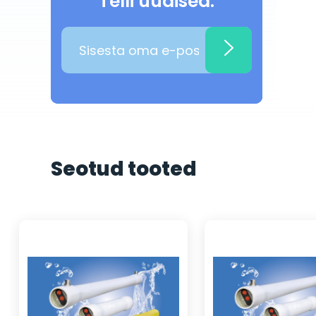
Telli uudised:
Seotud tooted