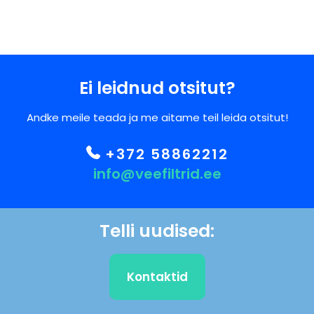
Ei leidnud otsitut?
Andke meile teada ja me aitame teil leida otsitut!
+372 58862212
info@veefiltrid.ee
Telli uudised:
Kontaktid