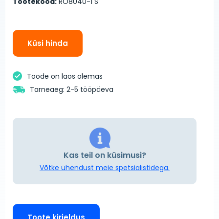
Tootekood:
RO8040-1 S
Küsi hinda
Toode on laos olemas
Tarneaeg: 2-5 tööpäeva
Kas teil on küsimusi?
Võtke ühendust meie spetsialistidega.
Toote kirjeldus