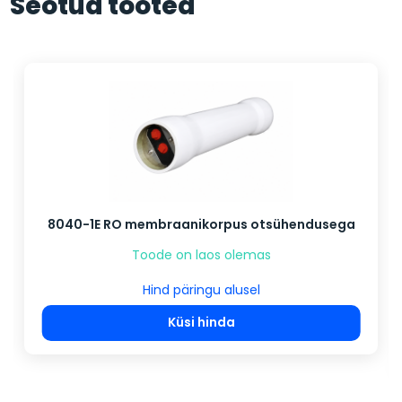
Seotud tooted
8040-1E RO membraanikorpus otsühendusega
Toode on laos olemas
Hind päringu alusel
Küsi hinda