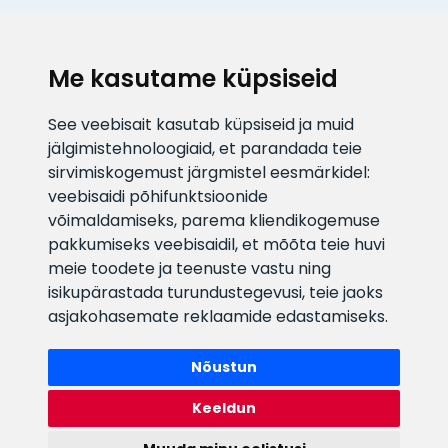
KLIENDITUGI
Me kasutame küpsiseid
E-posti aadress
Infotelefon
See veebisait kasutab küpsiseid ja muid
info@veefiltrid.ee
+372 58862212
jälgimistehnoloogiaid, et parandada teie
sirvimiskogemust järgmistel eesmärkidel:
Vaata tööaegu
veebisaidi põhifunktsioonide
Reti tee 11, Peetri, 75312 Harju
võimaldamiseks
,
parema kliendikogemuse
maakond, Estonia
pakkumiseks veebisaidil
,
et mõõta teie huvi
meie toodete ja teenuste vastu ning
isikupärastada turundustegevusi
,
teie jaoks
asjakohasemate reklaamide edastamiseks
.
Nõustun
Keeldun