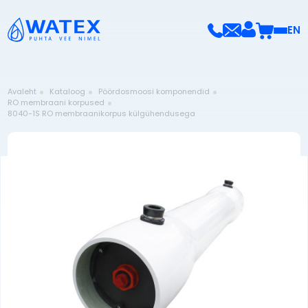
EN
Avaleht
Kataloog
Pöördosmoosi komponendid
RO membraani korpused
8040-1S RO membraanikorpus külgühendusega