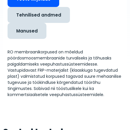
Tehnilised andmed
Manused
RO membraanikorpused on mõeldud
pöördosmoosmembraanide turvaliseks ja tõhusaks
paigaldamiseks veepuhastussüsteemidesse.
Vastupidavast FRP-materjalist (klaaskiuga tugevdatud
plast) valmistatud korpused tagavad suure mehaanilise
tugevuse ja töökindluse kõrgendatud töörõhu
tingimustes. Sobivad nii tööstuslikele kui ka
kommertsiaalsetele veepuhastussüsteemidele.