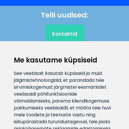
Telli uudised:
Kontaktid
Me kasutame küpsiseid
KLIENDITUGI
See veebisait kasutab küpsiseid ja muid
E-posti aadress
Infotelefon
jälgimistehnoloogiaid, et parandada teie
info@veefiltrid.ee
+372 58862212
sirvimiskogemust järgmistel eesmärkidel:
veebisaidi põhifunktsioonide
võimaldamiseks
,
parema kliendikogemuse
Vaata tööaegu
pakkumiseks veebisaidil
,
et mõõta teie huvi
Reti tee 11, Peetri, 75312 Harju
meie toodete ja teenuste vastu ning
maakond, Estonia
isikupärastada turundustegevusi
,
teie jaoks
asjakohasemate reklaamide edastamiseks
.