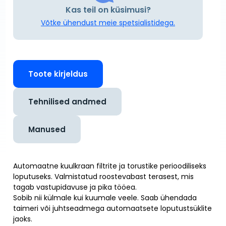
Kas teil on küsimusi?
Võtke ühendust meie spetsialistidega.
Toote kirjeldus
Tehnilised andmed
Manused
Automaatne kuulkraan filtrite ja torustike perioodiliseks
loputuseks. Valmistatud roostevabast terasest, mis
tagab vastupidavuse ja pika tööea.
Sobib nii külmale kui kuumale veele. Saab ühendada
taimeri või juhtseadmega automaatsete loputustsüklite
jaoks.