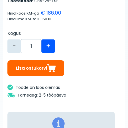
Tootekood:
CBV-25-TSS
€ 186.00
Hind koos KM-ga
Hind ilma KM-ta
€ 150.00
Kogus
-
+
Lisa ostukorvi
Toode on laos olemas
Tarneaeg: 2-5 tööpäeva