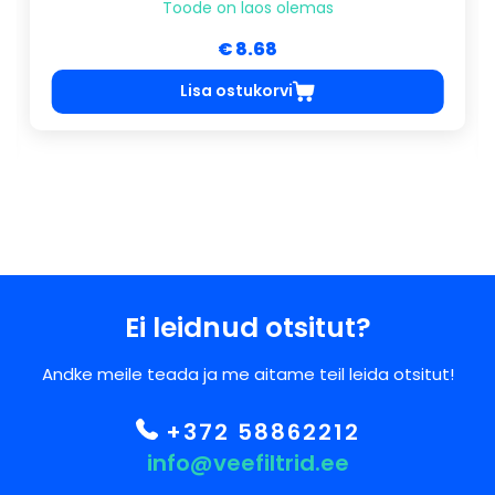
Toode on laos olemas
€ 8.68
Lisa ostukorvi
Ei leidnud otsitut?
Andke meile teada ja me aitame teil leida otsitut!
+372 58862212
info@veefiltrid.ee