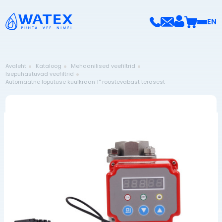
EN
Avaleht
Kataloog
Mehaanilised veefiltrid
Isepuhastuvad veefiltrid
Automaatne loputuse kuulkraan 1'' roostevabast terasest