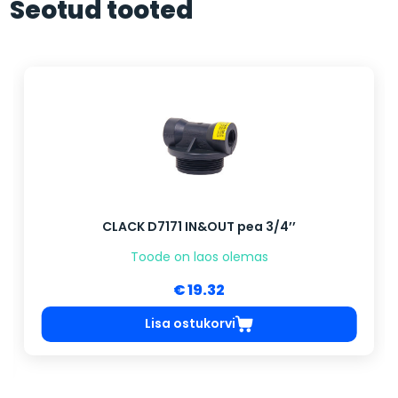
Seotud tooted
CLACK D7171 IN&OUT pea 3/4’’
Toode on laos olemas
€ 19.32
Lisa ostukorvi