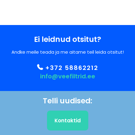
Ei leidnud otsitut?
Andke meile teada ja me aitame teil leida otsitut!
+372 58862212
info@veefiltrid.ee
Telli uudised:
Kontaktid