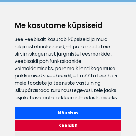
KLIENDITUGI
Me kasutame küpsiseid
E-posti aadress
Infotelefon
See veebisait kasutab küpsiseid ja muid
info@veefiltrid.ee
+372 58862212
jälgimistehnoloogiaid, et parandada teie
sirvimiskogemust järgmistel eesmärkidel:
Vaata tööaegu
veebisaidi põhifunktsioonide
Reti tee 11, Peetri, 75312 Harju
võimaldamiseks
,
parema kliendikogemuse
maakond, Estonia
pakkumiseks veebisaidil
,
et mõõta teie huvi
meie toodete ja teenuste vastu ning
isikupärastada turundustegevusi
,
teie jaoks
asjakohasemate reklaamide edastamiseks
.
Nõustun
Keeldun