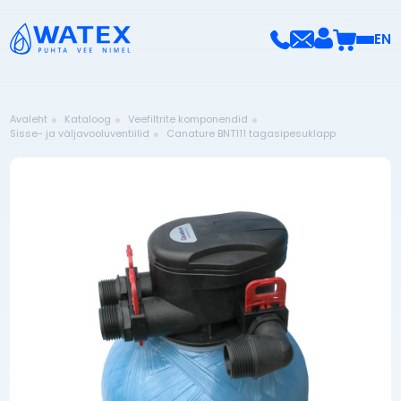
EN
Avaleht
Kataloog
Veefiltrite komponendid
Sisse- ja väljavooluventiilid
Canature BNT111 tagasipesuklapp