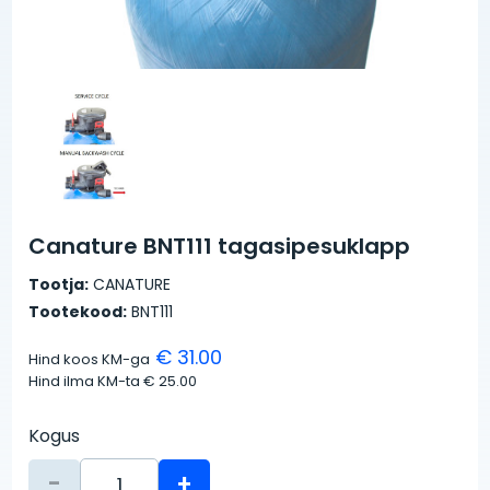
Canature BNT111 tagasipesuklapp
Tootja:
CANATURE
Tootekood:
BNT111
€ 31.00
Hind koos KM-ga
Hind ilma KM-ta
€ 25.00
Kogus
-
+