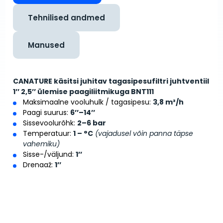
Tehnilised andmed
Manused
CANATURE käsitsi juhitav tagasipesufiltri juhtventiil
1’’ 2,5’’ ülemise paagiliitmikuga BNT111
Maksimaalne vooluhulk / tagasipesu:
3,8 m³/h
Paagi suurus:
6’’–14’’
Sissevoolurõhk:
2–6 bar
Temperatuur:
1 – °C
(vajadusel võin panna täpse
vahemiku)
Sisse-/väljund:
1’’
Drenaaž:
1’’