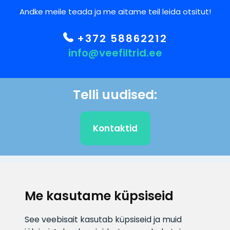
Andke meile teada ja me aitame teil leida otsitut!
+372 58862212
info@veefiltrid.ee
Telli uudised:
Kontaktid
KLIENDITUGI
Me kasutame küpsiseid
E-posti aadress
Infotelefon
See veebisait kasutab küpsiseid ja muid
info@veefiltrid.ee
+372 58862212