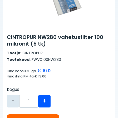
CINTROPUR NW280 vahetusfilter 100
mikronit (5 tk)
Tootja:
CINTROPUR
Tootekood:
FWVC100NW280
€ 16.12
Hind koos KM-ga
Hind ilma KM-ta
€ 13.00
Kogus
-
+