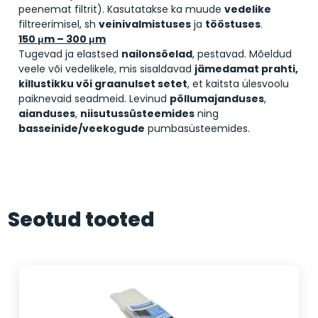
peenemat filtrit). Kasutatakse ka muude
vedelike
filtreerimisel, sh
veinivalmistuses
ja
tööstuses
.
150 μm – 300 μm
Tugevad ja elastsed
nailon­sõelad
, pestavad. Mõeldud
veele või vedelikele, mis sisaldavad
jämedamat prahti,
killustikku või graanulset setet
, et kaitsta ülesvoolu
paiknevaid seadmeid. Levinud
põllumajanduses
,
aianduses
,
niisutussüsteemides
ning
basseinide/veekogude
pumbasüsteemides.
Seotud tooted