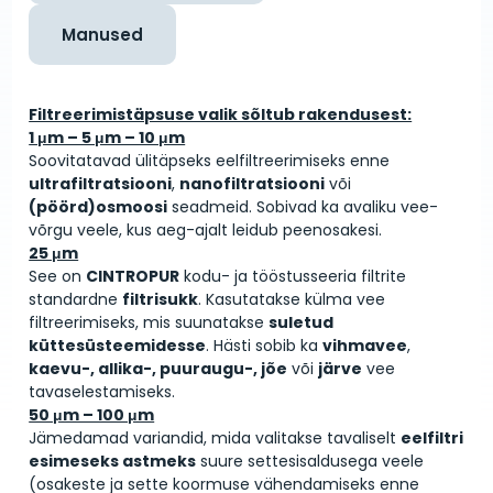
Manused
Filtreerimistäpsuse valik sõltub rakendusest:
1 μm – 5 μm – 10 μm
Soovitatavad ülitäpseks eelfiltreerimiseks enne
ultrafiltratsiooni
,
nanofiltratsiooni
või
(pöörd)osmoosi
seadmeid. Sobivad ka avaliku vee­
võrgu veele, kus aeg-ajalt leidub peenosakesi.
25 μm
See on
CINTROPUR
kodu- ja tööstus­seeria filtrite
standardne
filtrisukk
. Kasutatakse külma vee
filtreerimiseks, mis suunatakse
suletud
küttesüsteemidesse
. Hästi sobib ka
vihmavee
,
kaevu-, allika-, puuraugu-, jõe
või
järve
vee
tavaselestamiseks.
50 μm – 100 μm
Jämedamad variandid, mida valitakse tavaliselt
eelfiltri
esimeseks astmeks
suure settesisaldusega veele
(osakeste ja sette koormuse vähendamiseks enne