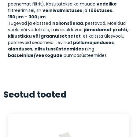
peenemat filtrit). Kasutatakse ka muude
vedelike
filtreerimisel, sh
veinivalmistuses
ja
tööstuses
.
150 μm – 300 μm
Tugevad ja elastsed
nailon­sõelad
, pestavad. Mõeldud
veele või vedelikele, mis sisaldavad
jämedamat prahti,
killustikku või graanulset setet
, et kaitsta ülesvoolu
paiknevaid seadmeid. Levinud
põllumajanduses
,
aianduses
,
niisutussüsteemides
ning
basseinide/veekogude
pumbasüsteemides.
Seotud tooted