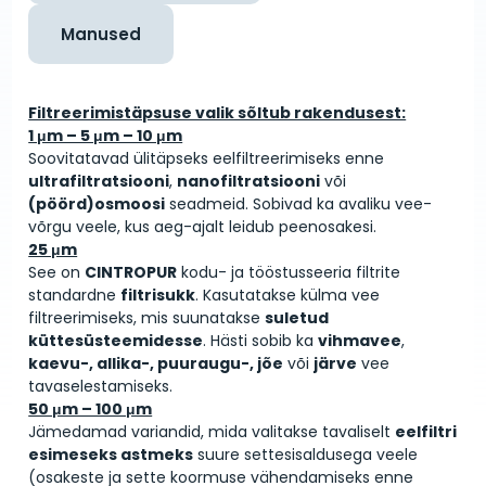
Manused
Filtreerimistäpsuse valik sõltub rakendusest:
1 μm – 5 μm – 10 μm
Soovitatavad ülitäpseks eelfiltreerimiseks enne
ultrafiltratsiooni
,
nanofiltratsiooni
või
(pöörd)osmoosi
seadmeid. Sobivad ka avaliku vee­
võrgu veele, kus aeg-ajalt leidub peenosakesi.
25 μm
See on
CINTROPUR
kodu- ja tööstus­seeria filtrite
standardne
filtrisukk
. Kasutatakse külma vee
filtreerimiseks, mis suunatakse
suletud
küttesüsteemidesse
. Hästi sobib ka
vihmavee
,
kaevu-, allika-, puuraugu-, jõe
või
järve
vee
tavaselestamiseks.
50 μm – 100 μm
Jämedamad variandid, mida valitakse tavaliselt
eelfiltri
esimeseks astmeks
suure settesisaldusega veele
(osakeste ja sette koormuse vähendamiseks enne