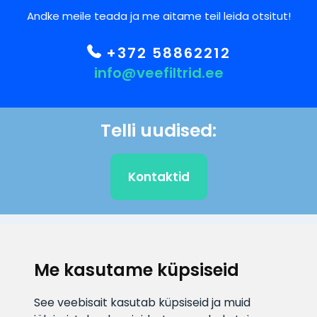
Andke meile teada ja me aitame teil leida otsitut!
+372 58862212
info@veefiltrid.ee
Telli uudised:
Kontaktid
KLIENDITUGI
Me kasutame küpsiseid
E-posti aadress
Infotelefon
See veebisait kasutab küpsiseid ja muid
info@veefiltrid.ee
+372 58862212