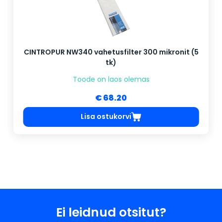
CINTROPUR NW340 vahetusfilter 300 mikronit (5
tk)
Toode on laos olemas
€ 68.20
Lisa ostukorvi
Ei leidnud otsitut?