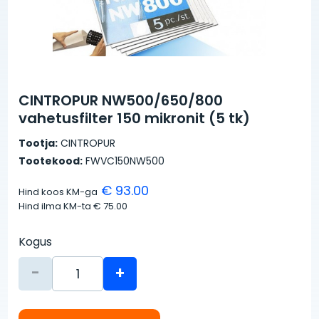
CINTROPUR NW500/650/800
vahetusfilter 150 mikronit (5 tk)
Tootja:
CINTROPUR
Tootekood:
FWVC150NW500
€ 93.00
Hind koos KM-ga
Hind ilma KM-ta
€ 75.00
Kogus
-
+