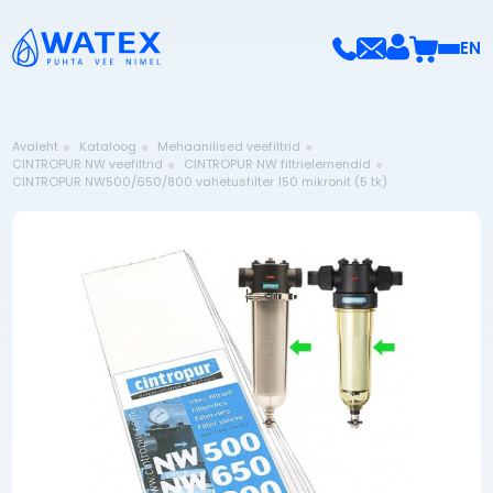
EN
Avaleht
Kataloog
Mehaanilised veefiltrid
CINTROPUR NW veefiltrid
CINTROPUR NW filtrielemendid
CINTROPUR NW500/650/800 vahetusfilter 150 mikronit (5 tk)