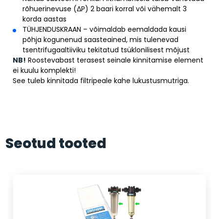
rõhuerinevuse (ΔP) 2 baari korral või vähemalt 3
korda aastas
TÜHJENDUSKRAAN – võimaldab eemaldada kausi
põhja kogunenud saasteained, mis tulenevad
tsentrifugaaltiiviku tekitatud tsüklonilisest mõjust
NB!
Roostevabast terasest seinale kinnitamise element
ei kuulu komplekti!
See tuleb kinnitada filtripeale kahe lukustusmutriga.
Seotud tooted