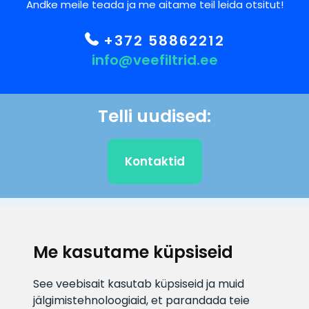
Andke meile teada ja me aitame teil leida otsitut!
+372 58862212
info@veefiltrid.ee
Telli uudised:
Kontaktid
KLIENDITUGI
Me kasutame küpsiseid
E-posti aadress
Infotelefon
See veebisait kasutab küpsiseid ja muid
info@veefiltrid.ee
+372 58862212
jälgimistehnoloogiaid, et parandada teie