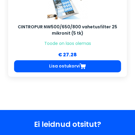
CINTROPUR NW500/650/800 vahetusfilter 25
mikronit (5 tk)
Toode on laos olemas
€ 27.28
Lisa ostukorvi
Ei leidnud otsitut?