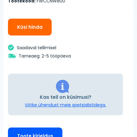
Tootekood:
FWCCNW800
Küsi hinda
Saadaval tellimisel
Tarneaeg: 2-5 tööpäeva
Kas teil on küsimusi?
Võtke ühendust meie spetsialistidega.
Toote kirjeldus