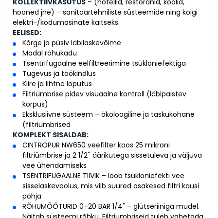
KOLLEKTIIVKASUTUS
– (hotellid, restoranid, koolid,
hooned jne) – sanitaartehniliste süsteemide ning kõigi
elektri-/kodumasinate kaitseks.
EELISED:
Kõrge ja püsiv läbilaskevõime
Madal rõhukadu
Tsentrifugaalne eelfiltreerimine tsükloniefektiga
Tugevus ja töökindlus
Kiire ja lihtne loputus
Filtriümbrise pidev visuaalne kontroll (läbipaistev
korpus)
Eksklusiivne süsteem – ökoloogiline ja taskukohane
(filtriümbrised
KOMPLEKT SISALDAB:
CINTROPUR NW650 veefilter koos 25 mikroni
filtriümbrise ja 2 1/2'' äärikutega sissetuleva ja väljuva
vee ühendamiseks
TSENTRIFUGAALNE TIIVIK – loob tsükloniefekti vee
sisselaskevoolus, mis viib suured osakesed filtri kausi
põhja
RÕHUMÕÕTURID 0–20 BAR 1/4" – glütseriiniga mudel.
Näitab süsteemi rõhku. Filtriümbriseid tuleb vahetada