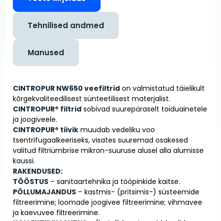
Tehnilised andmed
Manused
CINTROPUR NW650 veefiltrid
on valmistatud täielikult
kõrgekvaliteedilisest sünteetilisest materjalist.
CINTROPUR® filtrid
sobivad suurepäraselt toiduainetele
ja joogiveele.
CINTROPUR® tiivik
muudab vedeliku voo
tsentrifugaalkeeriseks, visates suuremad osakesed
valitud filtriümbrise mikron-suuruse alusel alla alumisse
kaussi.
RAKENDUSED:
TÖÖSTUS
– sanitaartehnika ja tööpinkide kaitse.
PÕLLUMAJANDUS
– kastmis- (pritsimis-) süsteemide
filtreerimine; loomade joogivee filtreerimine; vihmavee
ja kaevuvee filtreerimine.