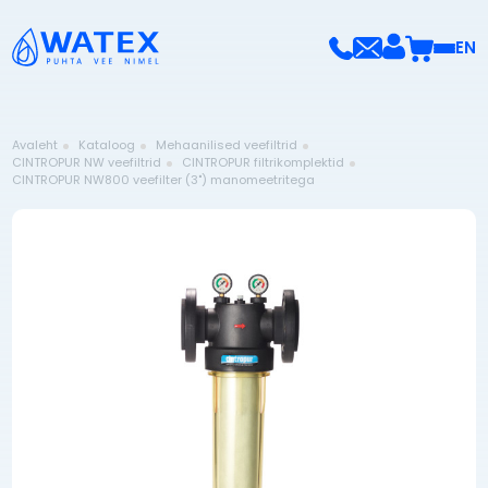
EN
Avaleht
Kataloog
Mehaanilised veefiltrid
CINTROPUR NW veefiltrid
CINTROPUR filtrikomplektid
CINTROPUR NW800 veefilter (3") manomeetritega