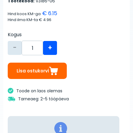
Tootekood:
V3186-06
€ 6.15
Hind koos KM-ga
Hind ilma KM-ta
€ 4.96
Kogus
-
+
Lisa ostukorvi
Toode on laos olemas
Tarneaeg: 2-5 tööpäeva