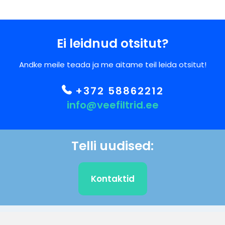
Ei leidnud otsitut?
Andke meile teada ja me aitame teil leida otsitut!
+372 58862212
info@veefiltrid.ee
Telli uudised:
Kontaktid