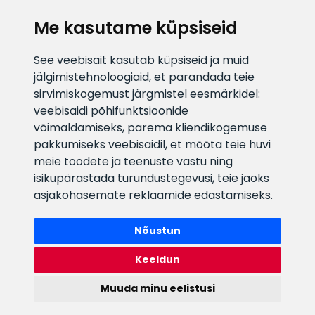
KLIENDITUGI
Me kasutame küpsiseid
E-posti aadress
Infotelefon
See veebisait kasutab küpsiseid ja muid
info@veefiltrid.ee
+372 58862212
jälgimistehnoloogiaid, et parandada teie
sirvimiskogemust järgmistel eesmärkidel:
Vaata tööaegu
veebisaidi põhifunktsioonide
Reti tee 11, Peetri, 75312 Harju
võimaldamiseks
,
parema kliendikogemuse
maakond, Estonia
pakkumiseks veebisaidil
,
et mõõta teie huvi
meie toodete ja teenuste vastu ning
isikupärastada turundustegevusi
,
teie jaoks
asjakohasemate reklaamide edastamiseks
.
Nõustun
Keeldun
Muuda minu eelistusi
Watex Shop © 2026. Kõik õigused kaitstud
webbuilding.lv
mājas lapu izstrāde