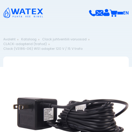
EN
Avaleht
Kataloog
Clack juhtventiili varuosad
CLACK-adapterid (trafod)
Clack (V3186-06) WS1 adapter 120 V / 15 V trafo