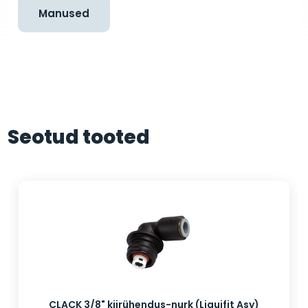
Manused
Seotud tooted
CLACK 3/8" kiirühendus-nurk (Liquifit Asy)