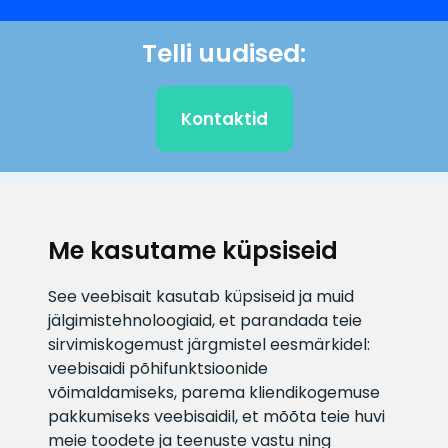
Telli uudised:
Kontaktid
KLIENDITUGI
Me kasutame küpsiseid
E-posti aadress
Infotelefon
See veebisait kasutab küpsiseid ja muid
info@veefiltrid.ee
+372 58862212
jälgimistehnoloogiaid, et parandada teie
sirvimiskogemust järgmistel eesmärkidel:
Vaata tööaegu
veebisaidi põhifunktsioonide
Reti tee 11, Peetri, 75312 Harju
võimaldamiseks
,
parema kliendikogemuse
maakond, Estonia
pakkumiseks veebisaidil
,
et mõõta teie huvi
meie toodete ja teenuste vastu ning