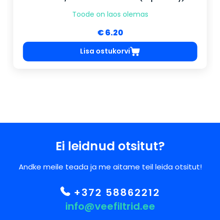
Toode on laos olemas
€ 6.20
Lisa ostukorvi
Ei leidnud otsitut?
Andke meile teada ja me aitame teil leida otsitut!
+372 58862212
info@veefiltrid.ee