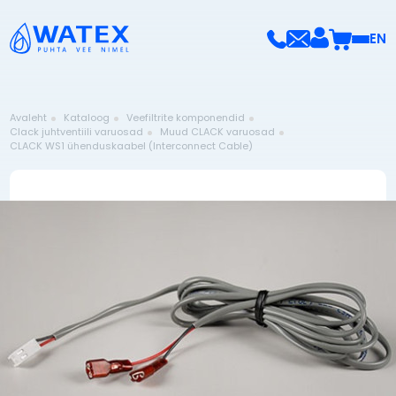
EN
Avaleht
Kataloog
Veefiltrite komponendid
Clack juhtventiili varuosad
Muud CLACK varuosad
CLACK WS1 ühenduskaabel (Interconnect Cable)