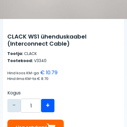
CLACK WS1 ühenduskaabel
(Interconnect Cable)
Tootja:
CLACK
Tootekood:
V3340
€ 10.79
Hind koos KM-ga
Hind ilma KM-ta
€ 8.70
Kogus
-
+