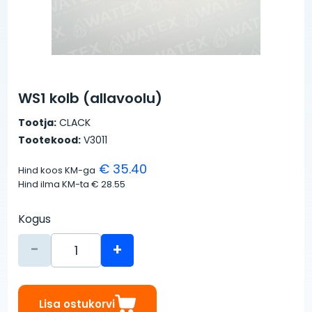
WS1 kolb (allavoolu)
Tootja:
CLACK
Tootekood:
V3011
€ 35.40
Hind koos KM-ga
Hind ilma KM-ta
€ 28.55
Kogus
-
+
Lisa ostukorvi