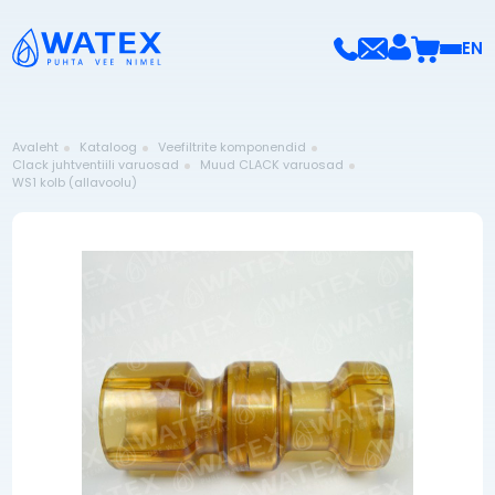
EN
Avaleht
Kataloog
Veefiltrite komponendid
Clack juhtventiili varuosad
Muud CLACK varuosad
WS1 kolb (allavoolu)