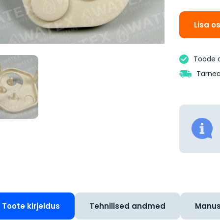
Lisa o
Toode 
Tarnea
Toote kirjeldus
Tehnilised andmed
Manu