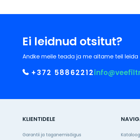
Ei leidnud otsitut?
Andke meile teada ja me aitame teil leida 
+372 58862212
info@veefilt
KLIENTIDELE
NAVIG
Garantii ja taganemisõigus
Kataloo