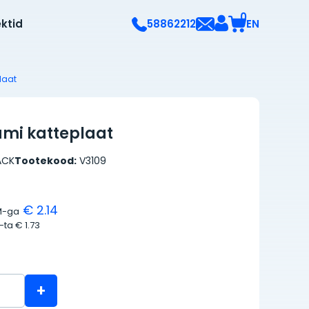
0
ektid
EN
58862212
laat
ami katteplaat
ACK
Tootekood:
V3109
€ 2.14
M-ga
M-ta
€ 1.73
+