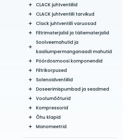
CLACK juhtventiilid
CLACK juhtventiili tarvikud
Clack juhtventiili varuosad
Filtrimaterjalid ja täitematerjalid
Soolveemahutid ja
kaaliumpermanganaadi mahutid
Pöördosmoosi komponendid
Filtrikorpused
Solenoidventiilid
Doseerimispumbad ja seadmed
Voolumõõturid
Kompressorid
Õhu klapid
Manomeetrid