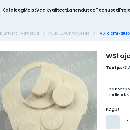
Kataloog
Meist
Vee kvaliteet
Lahendused
Teenused
Proj
k juhtventiili varuosad
Muud CLACK varuosad
WS1 ajami kattep
WS1 aj
Tootja:
CL
Hind koos K
Hind ilma K
Kogus
-