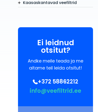
Kaasaskantavad veefiltrid
Ei leidnud
otsitut?
Andke meile teada ja me
aitame teil leida otsitut!
+372 58862212
info@veefiltrid.ee