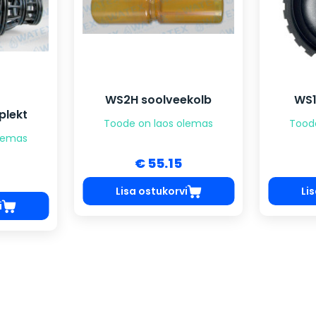
WS2H soolveekolb
WS1
plekt
Toode on laos olemas
Tood
olemas
€ 55.15
Lisa ostukorvi
Li
i