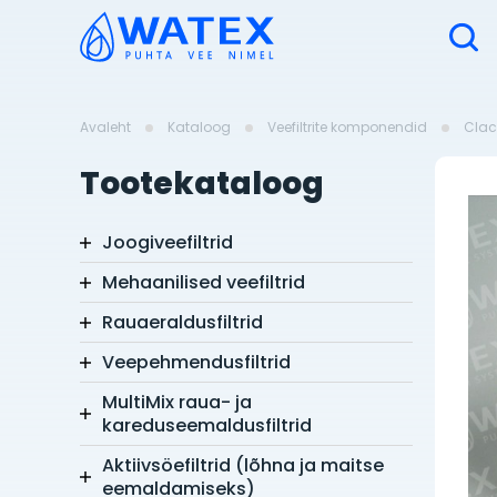
Avaleht
Kataloog
Veefiltrite komponendid
Clac
Tootekataloog
Joogiveefiltrid
Mehaanilised veefiltrid
Rauaeraldusfiltrid
Veepehmendusfiltrid
MultiMix raua- ja
kareduseemaldusfiltrid
Aktiivsöefiltrid (lõhna ja maitse
eemaldamiseks)