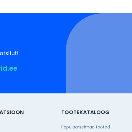
otsitut!
rid.ee
ATSIOON
TOOTEKATALOOG
g
Populaarseimad tooted