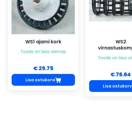
WS1 ajami kork
WS2
virnastuskom
Toode on laos olemas
Toode on laos 
€ 29.75
€ 76.64
Lisa ostukorvi
Lisa ostukorv