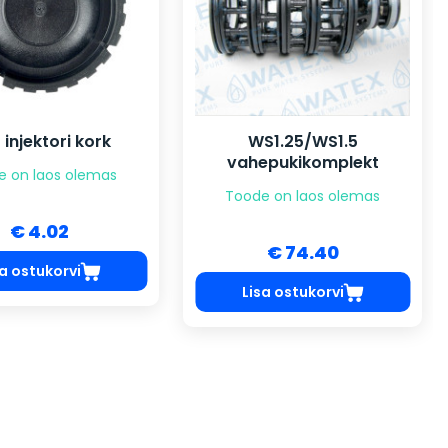
 injektori kork
WS1.25/WS1.5
vahepukikomplekt
e on laos olemas
Toode on laos olemas
€ 4.02
€ 74.40
sa ostukorvi
Lisa ostukorvi