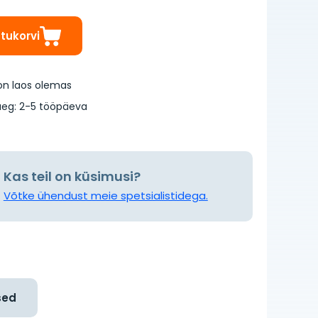
stukorvi
on laos olemas
eg: 2-5 tööpäeva
Kas teil on küsimusi?
Võtke ühendust meie spetsialistidega.
sed