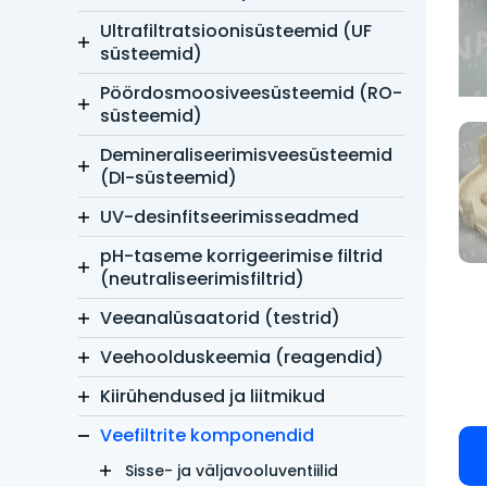
Ultrafiltratsioonisüsteemid (UF
süsteemid)
Pöördosmoosiveesüsteemid (RO-
süsteemid)
Demineraliseerimisveesüsteemid
(DI-süsteemid)
UV-desinfitseerimisseadmed
pH-taseme korrigeerimise filtrid
(neutraliseerimisfiltrid)
Veeanalüsaatorid (testrid)
Veehoolduskeemia (reagendid)
Kiirühendused ja liitmikud
Veefiltrite komponendid
Sisse- ja väljavooluventiilid