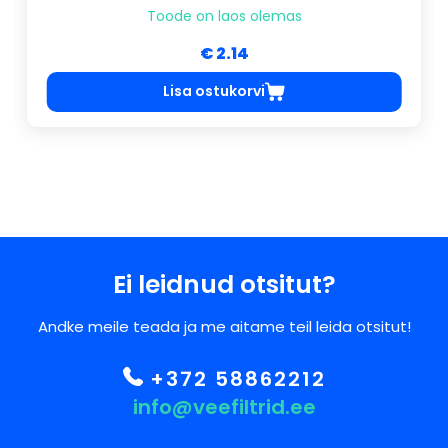
Toode on laos olemas
€ 2.14
Lisa ostukorvi
Ei leidnud otsitut?
Andke meile teada ja me aitame teil leida otsitut!
+372 58862212
info@veefiltrid.ee