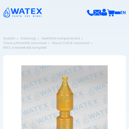
EN
Avaleht
Kataloog
Veefiltrite komponendid
Clack juhtventiili varuosad
Muud CLACK varuosad
WS2 soolveekolbi komplekt