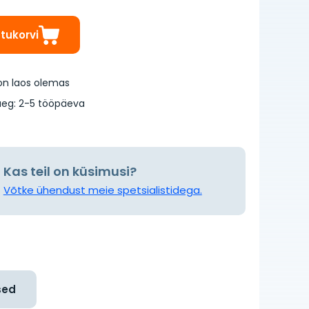
stukorvi
on laos olemas
eg: 2-5 tööpäeva
Kas teil on küsimusi?
Võtke ühendust meie spetsialistidega.
sed