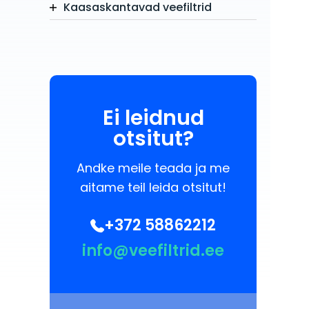
Kaasaskantavad veefiltrid
Ei leidnud
otsitut?
Andke meile teada ja me
aitame teil leida otsitut!
+372 58862212
info@veefiltrid.ee