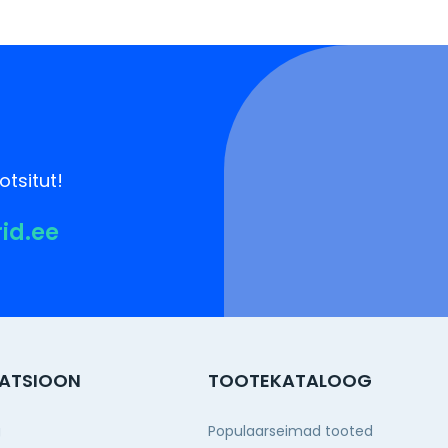
otsitut!
rid.ee
ATSIOON
TOOTEKATALOOG
g
Populaarseimad tooted