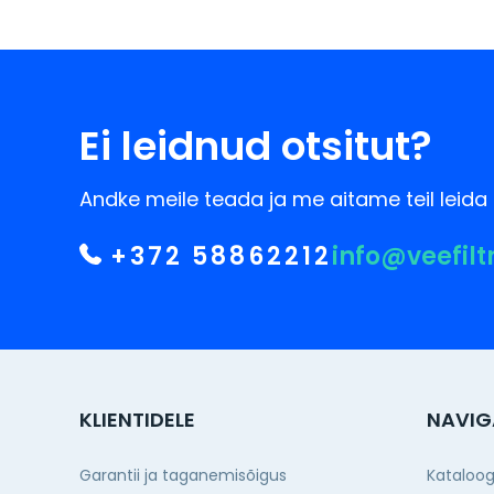
Ei leidnud otsitut?
Andke meile teada ja me aitame teil leida 
+372 58862212
info@veefilt
KLIENTIDELE
NAVIG
Garantii ja taganemisõigus
Kataloo