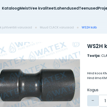
Kataloog
Meist
Vee kvaliteet
Lahendused
Teenused
Proj
k juhtventiili varuosad
Muud CLACK varuosad
WS2H kolb
WS2H k
Tootja:
CL
Hind koos K
Hind ilma K
Kogus
-