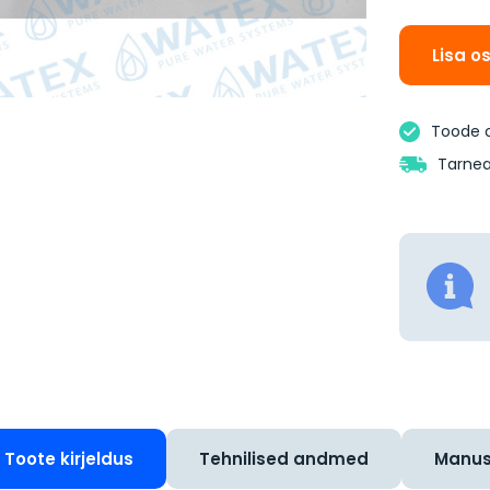
Lisa o
Toode 
Tarnea
Toote kirjeldus
Tehnilised andmed
Manu