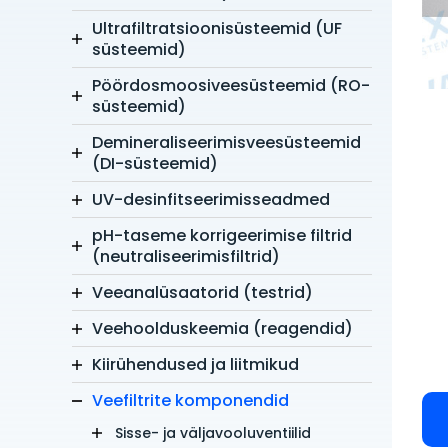
Ultrafiltratsioonisüsteemid (UF
süsteemid)
Pöördosmoosiveesüsteemid (RO-
süsteemid)
Demineraliseerimisveesüsteemid
(DI-süsteemid)
UV-desinfitseerimisseadmed
pH-taseme korrigeerimise filtrid
(neutraliseerimisfiltrid)
Veeanalüsaatorid (testrid)
Veehoolduskeemia (reagendid)
Kiirühendused ja liitmikud
Veefiltrite komponendid
Sisse- ja väljavooluventiilid