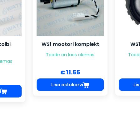
olbi
WS1 mootori komplekt
WS1
Toode on laos olemas
Tood
olemas
€ 11.55
Lisa ostukorvi
Li
i