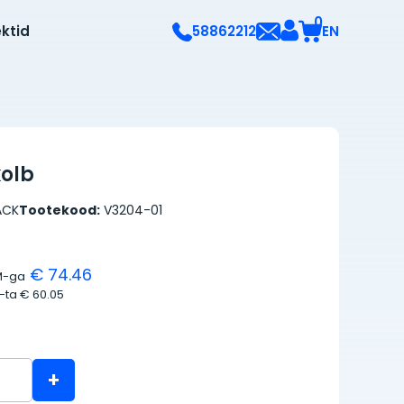
0
ektid
EN
58862212
olb
ACK
Tootekood:
V3204-01
€ 74.46
M-ga
M-ta
€ 60.05
+