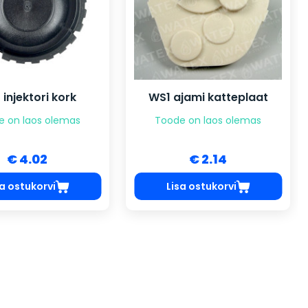
 injektori kork
WS1 ajami katteplaat
e on laos olemas
Toode on laos olemas
€ 4.02
€ 2.14
sa ostukorvi
Lisa ostukorvi