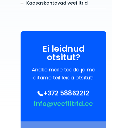
Kaasaskantavad veefiltrid
Ei leidnud
otsitut?
Andke meile teada ja me
aitame teil leida otsitut!
+372 58862212
info@veefiltrid.ee