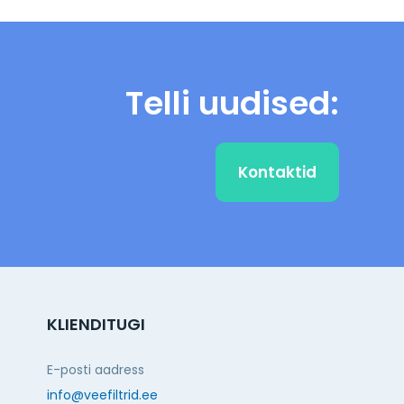
Telli uudised:
Kontaktid
KLIENDITUGI
E-posti aadress
info@veefiltrid.ee