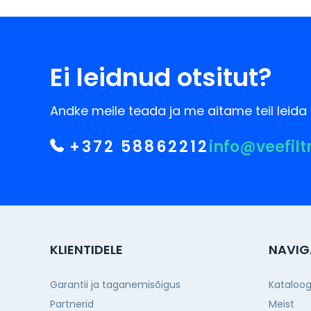
Ei leidnud otsitut?
Andke meile teada ja me aitame teil leida 
+372 58862212
info@veefilt
KLIENTIDELE
NAVIG
Garantii ja taganemisõigus
Kataloo
Partnerid
Meist