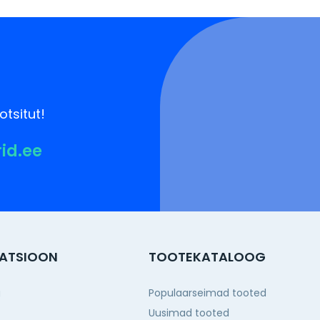
otsitut!
rid.ee
ATSIOON
TOOTEKATALOOG
g
Populaarseimad tooted
Uusimad tooted