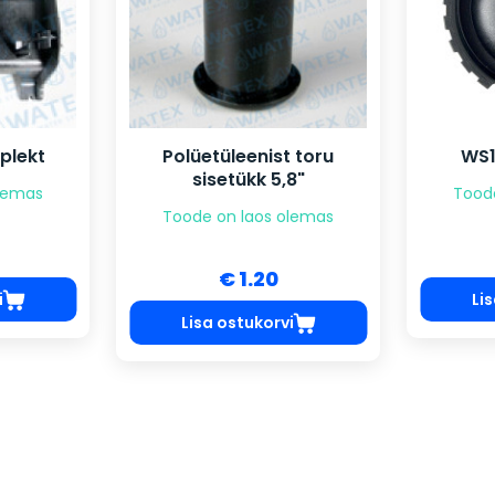
plekt
Polüetüleenist toru
WS1
sisetükk 5,8"
olemas
Tood
Toode on laos olemas
€ 1.20
i
Li
Lisa ostukorvi