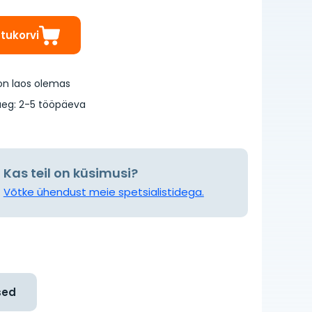
stukorvi
on laos olemas
eg: 2-5 tööpäeva
Kas teil on küsimusi?
Võtke ühendust meie spetsialistidega.
sed