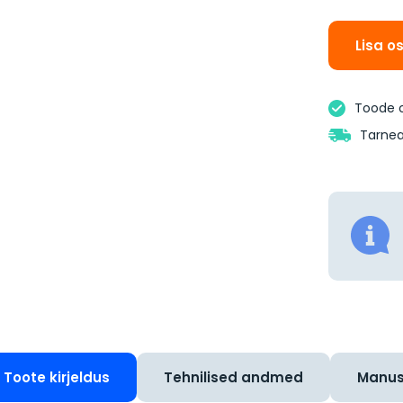
Lisa o
Toode 
Tarnea
Toote kirjeldus
Tehnilised andmed
Manu