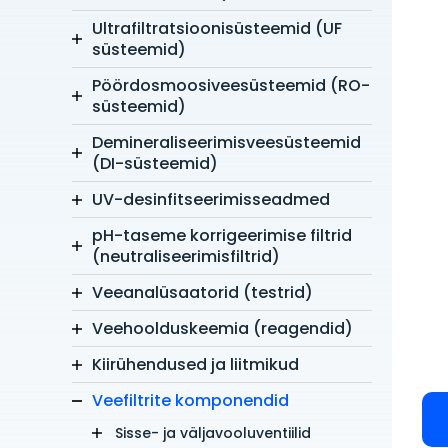
Ultrafiltratsioonisüsteemid (UF
süsteemid)
Pöördosmoosiveesüsteemid (RO-
süsteemid)
Demineraliseerimisveesüsteemid
(DI-süsteemid)
UV-desinfitseerimisseadmed
pH-taseme korrigeerimise filtrid
(neutraliseerimisfiltrid)
Veeanalüsaatorid (testrid)
Veehoolduskeemia (reagendid)
Kiirühendused ja liitmikud
Veefiltrite komponendid
Sisse- ja väljavooluventiilid