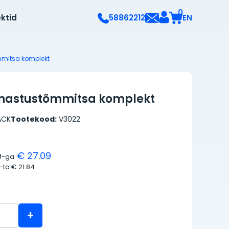
0
ektid
EN
58862212
mmitsa komplekt
rnastustõmmitsa komplekt
ACK
Tootekood:
V3022
€ 27.09
M-ga
M-ta
€ 21.84
+