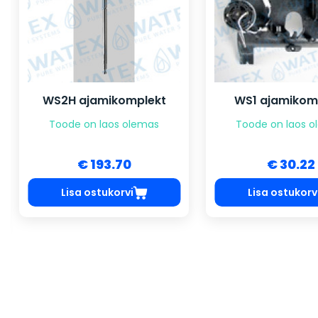
WS2H ajamikomplekt
WS1 ajamikom
Toode on laos olemas
Toode on laos 
€ 193.70
€ 30.22
Lisa ostukorvi
Lisa ostukorv