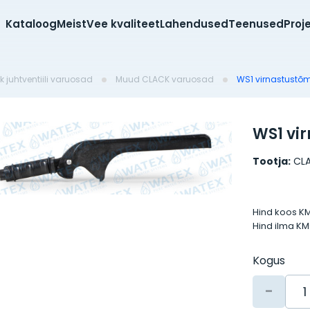
Kataloog
Meist
Vee kvaliteet
Lahendused
Teenused
Proj
k juhtventiili varuosad
Muud CLACK varuosad
WS1 virnastustõ
WS1 vi
Tootja:
CL
Hind koos K
Hind ilma K
Kogus
-