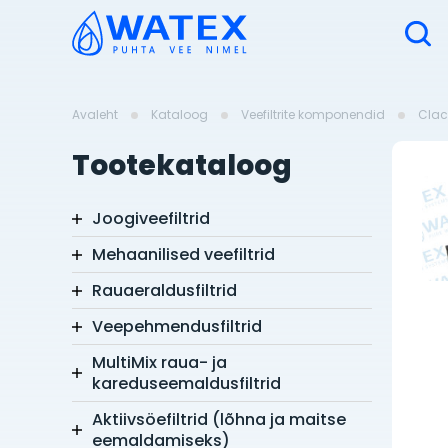
Avaleht
Kataloog
Veefiltrite komponendid
Clac
Tootekataloog
Joogiveefiltrid
Mehaanilised veefiltrid
Rauaeraldusfiltrid
Veepehmendusfiltrid
MultiMix raua- ja
kareduseemaldusfiltrid
Aktiivsöefiltrid (lõhna ja maitse
eemaldamiseks)