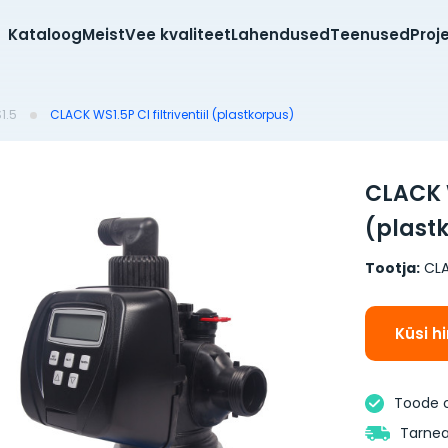
Kataloog
Meist
Vee kvaliteet
Lahendused
Teenused
Proj
1.5
CLACK WS1.5P CI filtriventiil (plastkorpus)
CLACK W
(plast
Tootja:
CL
Küsi h
Toode 
Tarnea