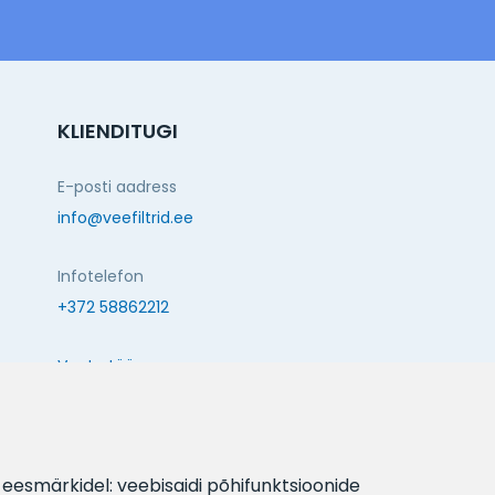
KLIENDITUGI
E-posti aadress
info@veefiltrid.ee
Infotelefon
+372 58862212
Vaata tööaegu
Reti tee 11, Peetri, 75312 Harju maakond, Estonia
JÄLGI MEID:
l eesmärkidel:
veebisaidi põhifunktsioonide