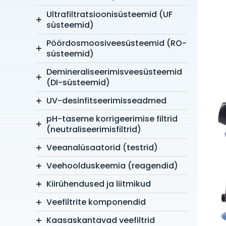
Ultrafiltratsioonisüsteemid (UF
süsteemid)
Pöördosmoosiveesüsteemid (RO-
süsteemid)
Demineraliseerimisveesüsteemid
(DI-süsteemid)
UV-desinfitseerimisseadmed
pH-taseme korrigeerimise filtrid
(neutraliseerimisfiltrid)
Veeanalüsaatorid (testrid)
Veehoolduskeemia (reagendid)
Kiirühendused ja liitmikud
Veefiltrite komponendid
Kaasaskantavad veefiltrid