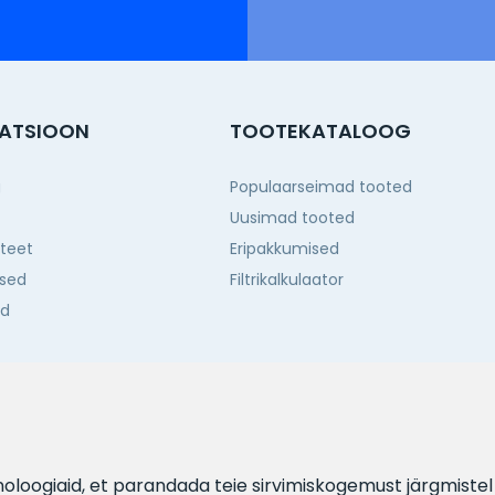
ATSIOON
TOOTEKATALOOG
g
Populaarseimad tooted
Uusimad tooted
iteet
Eripakkumised
sed
Filtrikalkulaator
ed
d
hnoloogiaid, et parandada teie sirvimiskogemust järgmiste