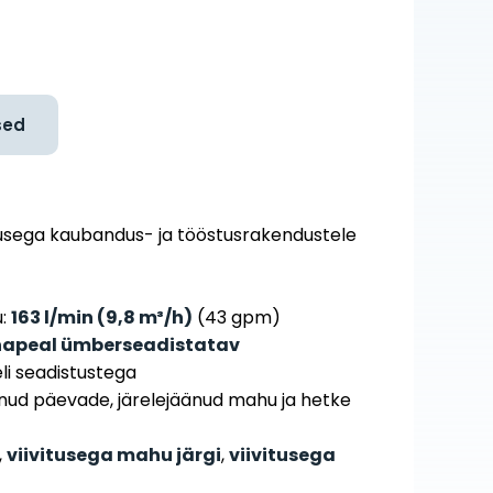
sed
rusega kaubandus- ja tööstusrakendustele
u:
163 l/min (9,8 m³/h)
(43 gpm)
apeal ümberseadistatav
li seadistustega
äänud päevade, järelejäänud mahu ja hetke
,
viivitusega mahu järgi
,
viivitusega