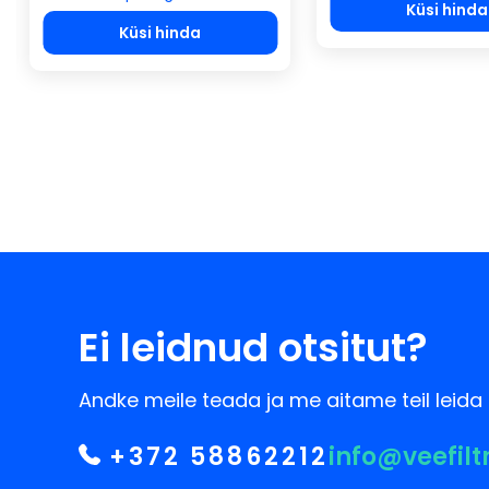
Küsi hinda
Küsi hinda
Ei leidnud otsitut?
Andke meile teada ja me aitame teil leida 
+372 58862212
info@veefilt