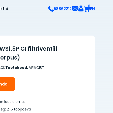
0
ektid
EN
58862212
S1.5P CI filtriventiil
korpus)
ACK
Tootekood:
VP15CIBT
inda
on laos olemas
eg: 2-5 tööpäeva