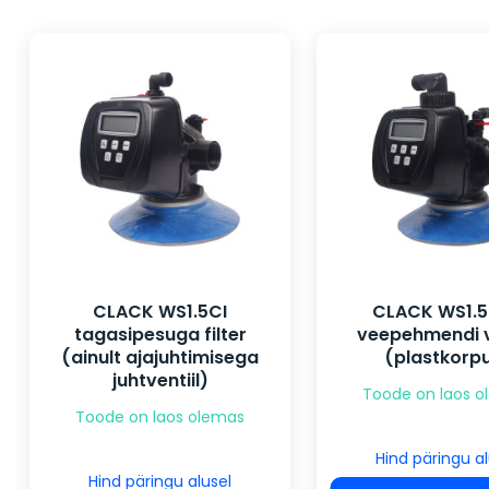
CLACK WS1.5CI
CLACK WS1.5
tagasipesuga filter
veepehmendi v
(ainult ajajuhtimisega
(plastkorp
juhtventiil)
Toode on laos 
Toode on laos olemas
Hind päringu al
Hind päringu alusel