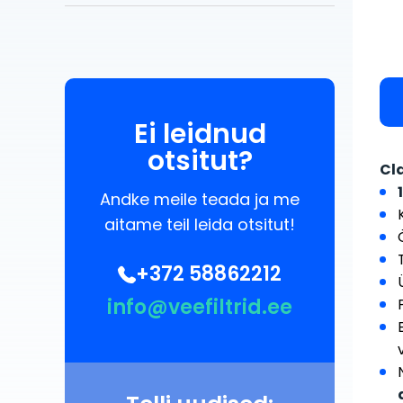
Ei leidnud
otsitut?
Cla
Andke meile teada ja me
aitame teil leida otsitut!
+372 58862212
info@veefiltrid.ee