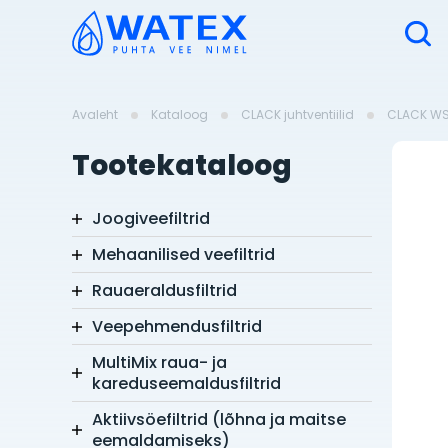
Avaleht
Kataloog
CLACK juhtventiilid
CLACK WS
Tootekataloog
Joogiveefiltrid
Mehaanilised veefiltrid
Rauaeraldusfiltrid
Veepehmendusfiltrid
MultiMix raua- ja
kareduseemaldusfiltrid
Aktiivsöefiltrid (lõhna ja maitse
eemaldamiseks)