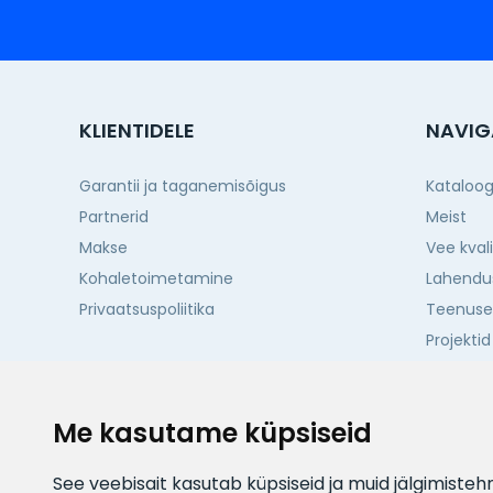
KLIENTIDELE
NAVIG
Garantii ja taganemisõigus
Kataloo
Partnerid
Meist
Makse
Vee kval
Kohaletoimetamine
Lahendu
Privaatsuspoliitika
Teenus
Projektid
Kontakti
Me kasutame küpsiseid
See veebisait kasutab küpsiseid ja muid jälgimiste