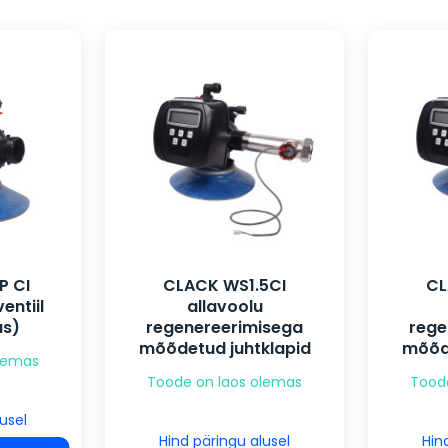
P CI
CLACK WS1.5CI
CL
entiil
allavoolu
us)
regenereerimisega
rege
mõõdetud juhtklapid
mõõde
olemas
Toode on laos olemas
Tood
usel
Hind päringu alusel
Hin