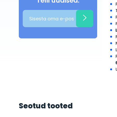
Telli uudised:
Seotud tooted