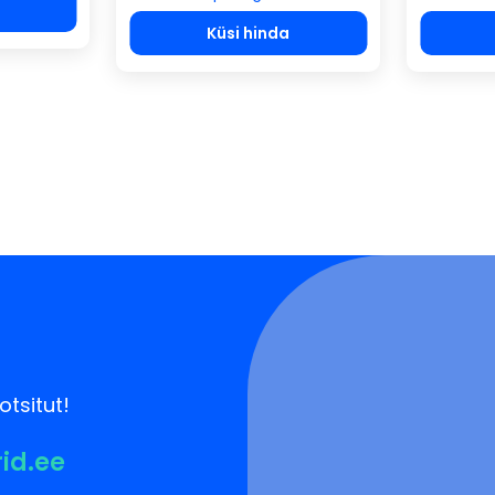
Küsi hinda
otsitut!
rid.ee