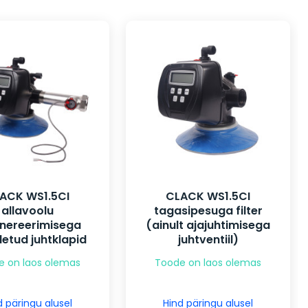
ACK WS1.5CI
CLACK WS1.5CI
allavoolu
tagasipesuga filter
nereerimisega
(ainult ajajuhtimisega
tud juhtklapid
juhtventiil)
e on laos olemas
Toode on laos olemas
d päringu alusel
Hind päringu alusel