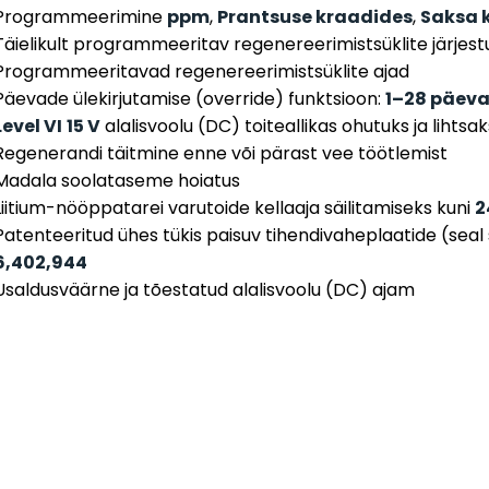
Programmeerimine
ppm
,
Prantsuse kraadides
,
Saksa 
Täielikult programmeeritav regenereerimistsüklite järjes
Programmeeritavad regenereerimistsüklite ajad
Päevade ülekirjutamise (override) funktsioon:
1–28 päev
Level VI
15 V
alalisvoolu (DC) toiteallikas ohutuks ja lihts
Regenerandi täitmine enne või pärast vee töötlemist
Madala soolataseme hoiatus
Liitium-nööppatarei varutoide kellaaja säilitamiseks kuni
2
Patenteeritud ühes tükis paisuv tihendivaheplaatide (seal
6,402,944
Usaldusväärne ja tõestatud alalisvoolu (DC) ajam