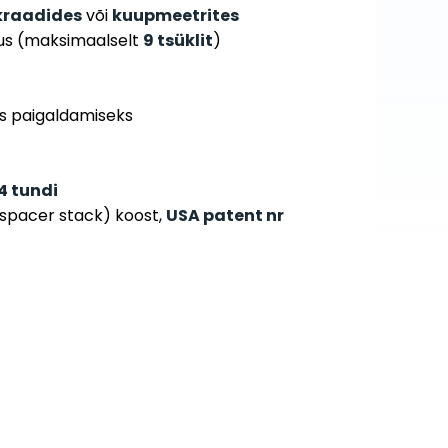
kraadides
või
kuupmeetrites
tus (maksimaalselt
9 tsüklit
)
a
aks paigaldamiseks
4 tundi
 spacer stack) koost,
USA patent nr