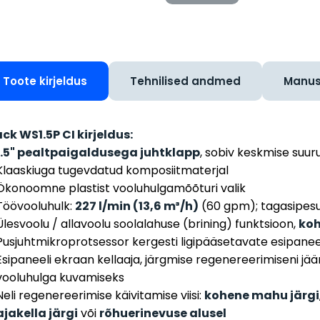
Toote kirjeldus
Tehnilised andmed
Manu
ck WS1.5P CI kirjeldus:
1.5" pealtpaigaldusega juhtklapp
, sobiv keskmise suu
Klaaskiuga tugevdatud komposiitmaterjal
Ökonoomne plastist vooluhulgamõõturi valik
Töövooluhulk:
227 l/min (13,6 m³/h)
(60 gpm); tagasipes
Ülesvoolu / allavoolu soolalahuse (brining) funktsioon,
koh
Pusjuhtmikroprotsessor kergesti ligipääsetavate esipanee
Esipaneeli ekraan kellaaja, järgmise regenereerimiseni j
vooluhulga kuvamiseks
Neli regenereerimise käivitamise viisi:
kohene mahu järgi
ajakella järgi
või
rõhuerinevuse alusel