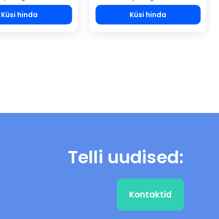
Küsi hinda
Küsi hinda
Telli uudised:
Kontaktid