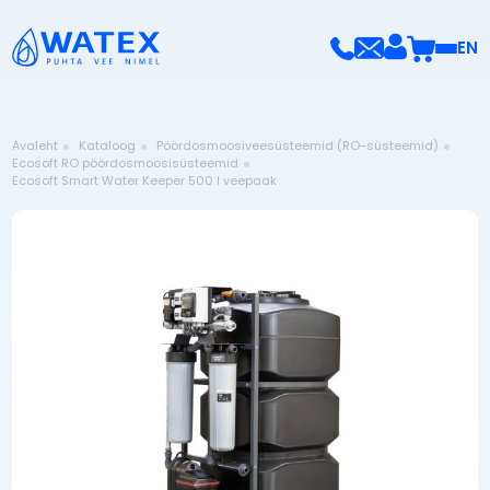
EN
Avaleht
Kataloog
Pöördosmoosiveesüsteemid (RO-süsteemid)
Ecosoft RO pöördosmoosisüsteemid
Ecosoft Smart Water Keeper 500 l veepaak