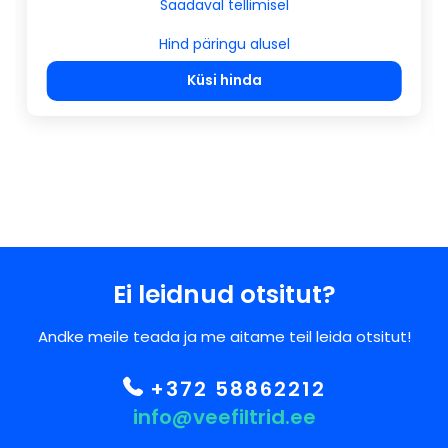
Saadaval tellimisel
Hind päringu alusel
Küsi hinda
Ei leidnud otsitut?
Andke meile teada ja me aitame teil leida otsitut!
+372 58862212
info@veefiltrid.ee