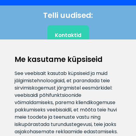
Telli uudised:
Kontaktid
Me kasutame küpsiseid
KLIENDITUGI
See veebisait kasutab küpsiseid ja muid
jälgimistehnoloogiaid, et parandada teie
E-posti aadress
Infotelefon
sirvimiskogemust järgmistel eesmärkidel:
info@veefiltrid.ee
+372 58862212
veebisaidi põhifunktsioonide
võimaldamiseks
,
parema kliendikogemuse
Vaata tööaegu
pakkumiseks veebisaidil
,
et mõõta teie huvi
Reti tee 11, Peetri, 75312 Harju
meie toodete ja teenuste vastu ning
maakond, Estonia
isikupärastada turundustegevusi
,
teie jaoks
asjakohasemate reklaamide edastamiseks
.