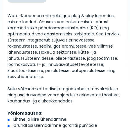
Water Keeper on mitmekülgne plug & play lahendus,
mis on loodud tõhusaks vee hoiustamiseks pärast
kommertslikke pöördosmoosisüsteeme (RO) ning
optimeeritud vee edastamiseks tarbijatele. See terviklik
süsteem integreerub sujuvalt erinevatesse
rakendustesse, sealhulgas eramutesse, vee villimise
lahendustesse, HoReCa sektorisse, kütte- ja
jahutussüsteemidesse, õlletehastesse, joogitootmisse,
loomakasvatus- ja linnukasvatusettevõtetesse,
klaasitööstusesse, pesulatesse, autopesulatesse ning
kasvuhoonetesse.
Selle võtmed-kätte disain tagab kohese töövalmiduse
ning usaldusväärse veemajanduse erinevates tööstus-,
kaubandus- ja elukeskkondades.
Põhiomadused:
Lihtne ja kiire ühendamine
Grundfosi ülemaailmne garantii pumbale