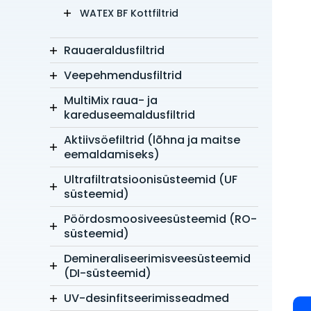
WATEX BF Kottfiltrid
Rauaeraldusfiltrid
Veepehmendusfiltrid
MultiMix raua- ja
kareduseemaldusfiltrid
Aktiivsöefiltrid (lõhna ja maitse
eemaldamiseks)
Ultrafiltratsioonisüsteemid (UF
süsteemid)
Pöördosmoosiveesüsteemid (RO-
süsteemid)
Demineraliseerimisveesüsteemid
(DI-süsteemid)
UV-desinfitseerimisseadmed