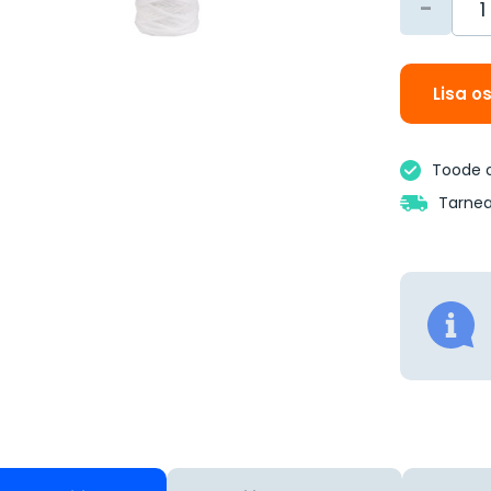
-
Lisa o
Toode 
Tarnea