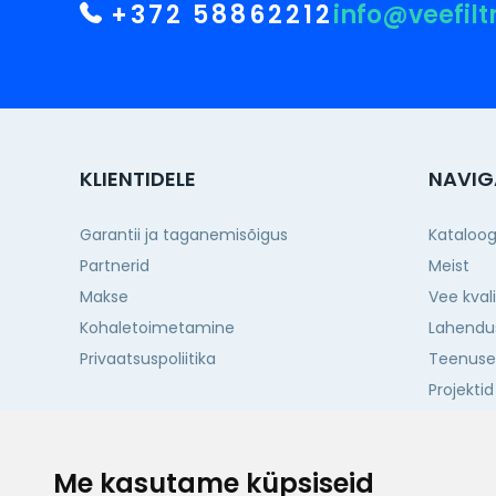
+372 58862212
info@veefilt
KLIENTIDELE
NAVIG
Garantii ja taganemisõigus
Kataloo
Partnerid
Meist
Makse
Vee kval
Kohaletoimetamine
Lahendu
Privaatsuspoliitika
Teenus
Projektid
Kontakti
Me kasutame küpsiseid