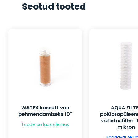
Seotud tooted
WATEX kassett vee
AQUA FILT
pehmendamiseks 10"
polüpropüleenn
vahetusfilter 1
Toode on laos olemas
mikron
Saadaval tellim