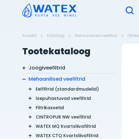
Avaleht
Kataloog
Mehaanilised veefiltrid
Filtri
Tootekataloog
Joogiveefiltrid
Mehaanilised veefiltrid
Eelfiltrid (standardmudelid)
Isepuhastuvad veefiltrid
Filtrikassetid
CINTROPUR NW veefiltrid
WATEX MQ Kvartsliivafiltrid
WATEX CTQ Kvartsliivafiltrid