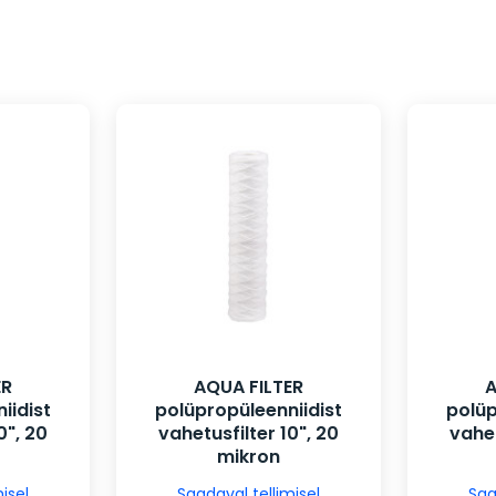
ER
AQUA FILTER
A
iidist
polüpropüleenniidist
polüp
0", 20
vahetusfilter 10", 20
vahet
mikron
isel
Saadaval tellimisel
Saa