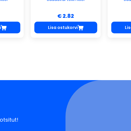
€ 2.82
i
Lisa ostukorvi
Li
otsitut!