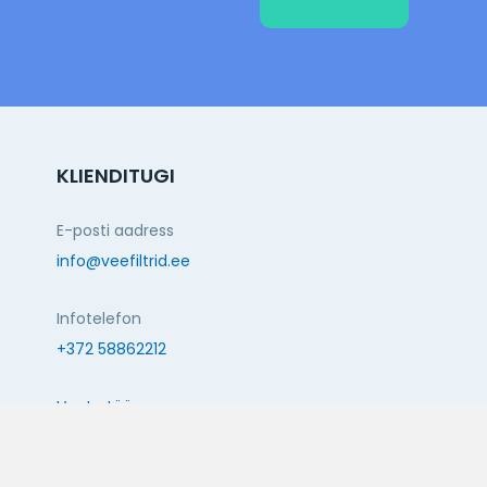
KLIENDITUGI
E-posti aadress
info@veefiltrid.ee
Infotelefon
+372 58862212
Vaata tööaegu
Reti tee 11, Peetri, 75312 Harju maakond, Estonia