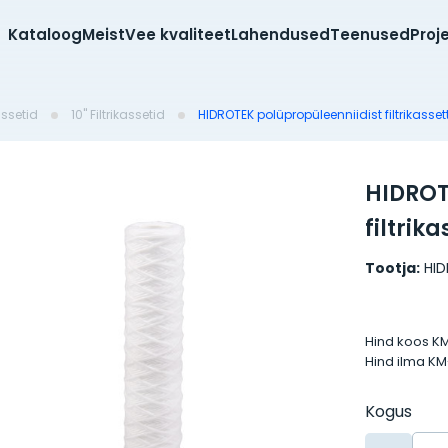
Kataloog
Meist
Vee kvaliteet
Lahendused
Teenused
Proj
kassetid
10'' Filtrikassetid
HIDROTEK polüpropüleenniidist filtrikassett
HIDROT
filtrika
Tootja:
HI
Hind koos K
Hind ilma K
Kogus