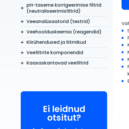
pH-taseme korrigeerimise filtrid
(neutraliseerimisfiltrid)
Veeanalüsaatorid (testrid)
Vah
Veehoolduskeemia (reagendid)
Kiirühendused ja liitmikud
Veefiltrite komponendid
Kaasaskantavad veefiltrid
Ei leidnud
otsitut?