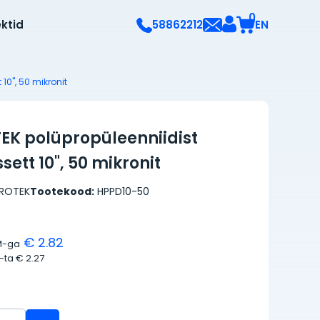
0
ektid
EN
58862212
 10", 50 mikronit
EK polüpropüleenniidist
ssett 10", 50 mikronit
DROTEK
Tootekood:
HPPD10-50
€ 2.82
M-ga
M-ta
€ 2.27