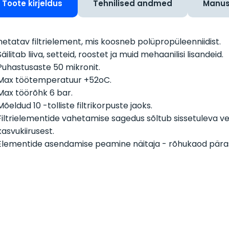
Toote kirjeldus
Tehnilised andmed
Manu
etatav filtrielement, mis koosneb polüpropüleenniidist.
Säilitab liiva, setteid, roostet ja muid mehaanilisi lisandeid.
Puhastusaste 50 mikronit.
Max töötemperatuur +52
o
C.
Max töörõhk 6 bar.
Mõeldud 10 -tolliste filtrikorpuste jaoks.
Filtrielementide vahetamise sagedus sõltub sissetuleva ve
kasvukiirusest.
Elementide asendamise peamine näitaja - rõhukaod pärast 