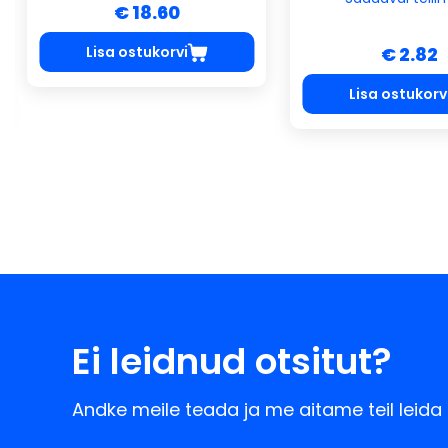
€ 18.60
Lisa ostukorvi
€ 2.82
Lisa ostukorv
Ei leidnud otsitut?
Andke meile teada ja me aitame teil leida 