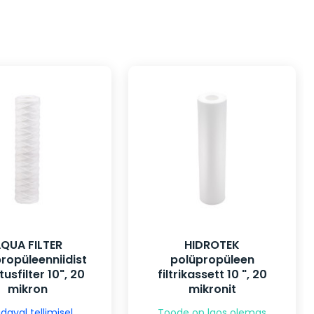
QUA FILTER
HIDROTEK
ropüleenniidist
polüpropüleen
usfilter 10", 20
filtrikassett 10 ", 20
mikron
mikronit
daval tellimisel
Toode on laos olemas