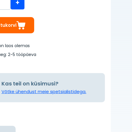
+
stukorvi
on laos olemas
eg: 2-5 tööpäeva
Kas teil on küsimusi?
Võtke ühendust meie spetsialistidega.