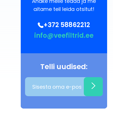
Andke meile teada ja me
aitame teil leida otsitut!
+372 58862212
info@veefiltrid.ee
Telli uudised: