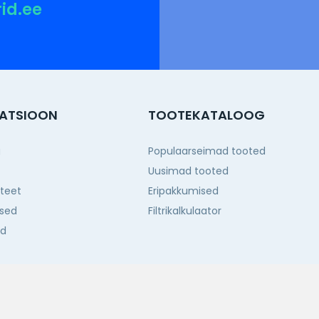
rid.ee
ATSIOON
TOOTEKATALOOG
g
Populaarseimad tooted
Uusimad tooted
iteet
Eripakkumised
sed
Filtrikalkulaator
ed
d