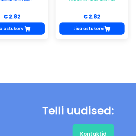
€ 2.82
€ 2.82
sa ostukorvi
Lisa ostukorvi
Telli uudised:
Kontaktid