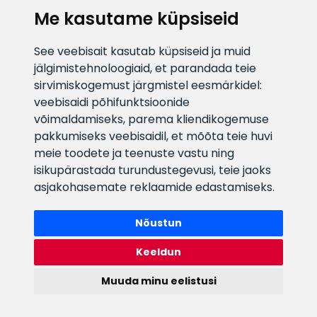
Me kasutame küpsiseid
E-posti aadress
Infotelefon
See veebisait kasutab küpsiseid ja muid
info@veefiltrid.ee
+372 58862212
jälgimistehnoloogiaid, et parandada teie
sirvimiskogemust järgmistel eesmärkidel:
Vaata tööaegu
veebisaidi põhifunktsioonide
Reti tee 11, Peetri, 75312 Harju
võimaldamiseks
,
parema kliendikogemuse
maakond, Estonia
pakkumiseks veebisaidil
,
et mõõta teie huvi
meie toodete ja teenuste vastu ning
isikupärastada turundustegevusi
,
teie jaoks
asjakohasemate reklaamide edastamiseks
.
Nõustun
Keeldun
Muuda minu eelistusi
Watex Shop © 2026. Kõik õigused kaitstud
webbuilding.lv
mājas lapu izstrāde