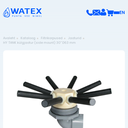
EN
Avaleht
Kataloog
Filtrikorpused
Jaoturid
HY TANK külgjaotur (side mount) 30" D63 mm