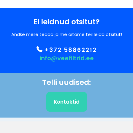
Ei leidnud otsitut?
Andke meile teada ja me aitame teil leida otsitut!
+372 58862212
info@veefiltrid.ee
Telli uudised:
Kontaktid
KLIENDITUGI