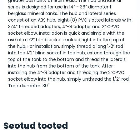
greater possibility of leaks exist. The hub and lateral
series is designed for use in 14” - 36” diameter fi
berglass mineral tanks. The hub and lateral series
consist of an ABS hub, eight (8) PVC slotted laterals with
3⁄4” threaded adapters, 4”-8 adapter and 2” CPVC
socket elbow. Installation is quick and simple with the
use of a 1⁄2” blind socket molded right into the top of
the hub. For installation, simply thread a long 1⁄2” rod
into the 1⁄2” blind socket in the hub, extend through the
top of the tank to the bottom and thread the laterals
into the hub from the bottom of the tank. After
installing the 4”-8 adapter and threading the 2”CPVC
socket elbow into the hub, simply unthread the 1/2” rod.
Tank diameter: 30''
Seotud tooted