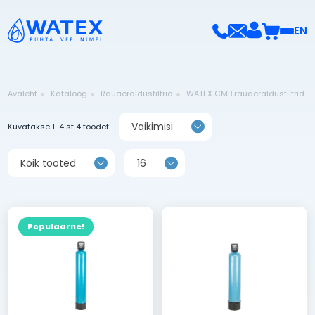
EN
Avaleht
Kataloog
Rauaeraldusfiltrid
WATEX CMB rauaeraldusfiltrid
Vaikimisi
Kuvatakse 1-4 st 4 toodet
Kõik tooted
16
Populaarne!