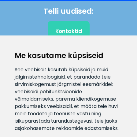
Telli uudised:
Kontaktid
Me kasutame küpsiseid
KLIENDITUGI
See veebisait kasutab küpsiseid ja muid
jälgimistehnoloogiaid, et parandada teie
E-posti aadress
Infotelefon
sirvimiskogemust järgmistel eesmärkidel:
info@veefiltrid.ee
+372 58862212
veebisaidi põhifunktsioonide
võimaldamiseks
,
parema kliendikogemuse
Vaata tööaegu
pakkumiseks veebisaidil
,
et mõõta teie huvi
Reti tee 11, Peetri, 75312 Harju
meie toodete ja teenuste vastu ning
maakond, Estonia
isikupärastada turundustegevusi
,
teie jaoks
asjakohasemate reklaamide edastamiseks
.