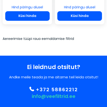
Hind päringu alusel
Hind päringu alusel
Küsi hinda
Küsi hinda
Aereerimise tüüpi raua eemaldamise filtrid
Ei leidnud otsitut?
Andke meile teada ja me aitame teil leida otsitut!
+372 58862212
info@veefiltrid.ee