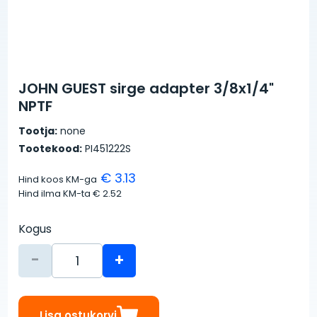
JOHN GUEST sirge adapter 3/8x1/4"
NPTF
Tootja:
none
Tootekood:
PI451222S
€ 3.13
Hind koos KM-ga
Hind ilma KM-ta
€ 2.52
Kogus
-
+
Lisa ostukorvi