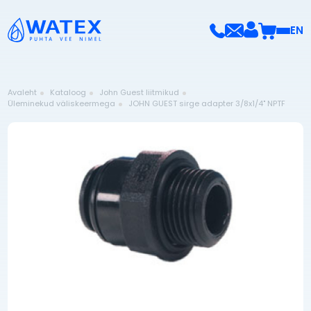
EN
Avaleht
Kataloog
John Guest liitmikud
Üleminekud väliskeermega
JOHN GUEST sirge adapter 3/8x1/4" NPTF