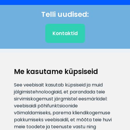
Telli uudised:
Kontaktid
KLIENDITUGI
Me kasutame küpsiseid
E-posti aadress
Infotelefon
See veebisait kasutab küpsiseid ja muid
info@veefiltrid.ee
+372 58862212
jälgimistehnoloogiaid, et parandada teie
sirvimiskogemust järgmistel eesmärkidel:
Vaata tööaegu
veebisaidi põhifunktsioonide
Reti tee 11, Peetri, 75312 Harju
võimaldamiseks
,
parema kliendikogemuse
maakond, Estonia
pakkumiseks veebisaidil
,
et mõõta teie huvi
meie toodete ja teenuste vastu ning