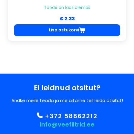
Toode on laos olemas
€ 2.33
Lisa ostukorvi
Ei leidnud otsitut?
Andke meile teada ja me aitame teil leida otsitut!
+372 58862212
info@veefiltrid.ee