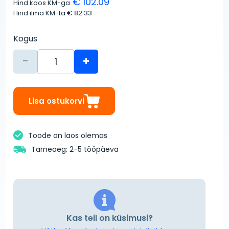
€ 102.09
Hind koos KM-ga
Hind ilma KM-ta
€ 82.33
Kogus
-
+
Lisa ostukorvi
Toode on laos olemas
Tarneaeg: 2-5 tööpäeva
Kas teil on küsimusi?