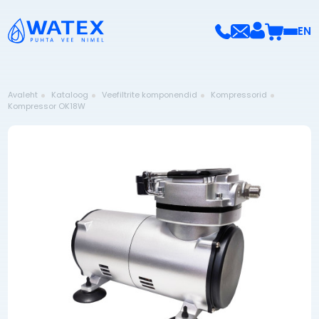
EN
Avaleht
Kataloog
Veefiltrite komponendid
Kompressorid
Kompressor OK18W