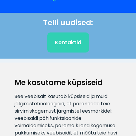
Telli uudised:
Kontaktid
KLIENDITUGI
Me kasutame küpsiseid
E-posti aadress
Infotelefon
See veebisait kasutab küpsiseid ja muid
info@veefiltrid.ee
+372 58862212
jälgimistehnoloogiaid, et parandada teie
sirvimiskogemust järgmistel eesmärkidel:
Vaata tööaegu
veebisaidi põhifunktsioonide
Reti tee 11, Peetri, 75312 Harju
võimaldamiseks
,
parema kliendikogemuse
maakond, Estonia
pakkumiseks veebisaidil
,
et mõõta teie huvi