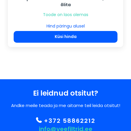
õlita
Toode on laos olemas
Hind päringu alusel
Küsi hinda
Ei leidnud otsitut?
Andke meile teada ja me aitame teil leida otsitut!
+372 58862212
info@veefiltrid.ee