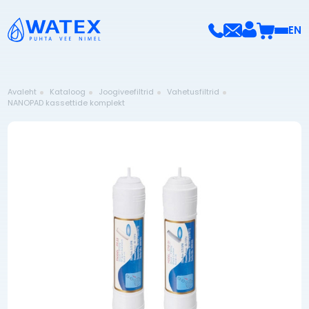
EN
Avaleht
Kataloog
Joogiveefiltrid
Vahetusfiltrid
NANOPAD kassettide komplekt