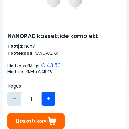
NANOPAD kassettide komplekt
Tootja:
none
Tootekood:
NANOPADKK
€ 43.50
Hind koos KM-ga
Hind ilma KM-ta
€ 35.08
Kogus
-
+
Lisa ostukorvi