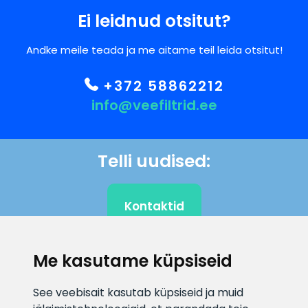
Ei leidnud otsitut?
Andke meile teada ja me aitame teil leida otsitut!
+372 58862212
info@veefiltrid.ee
Telli uudised:
Kontaktid
Me kasutame küpsiseid
KLIENDITUGI
See veebisait kasutab küpsiseid ja muid